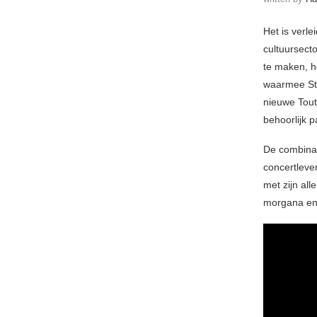
Het is verle
cultuursect
te maken, h
waarmee Ste
nieuwe Tout
behoorlijk 
De combinat
concertleve
met zijn all
morgana en t