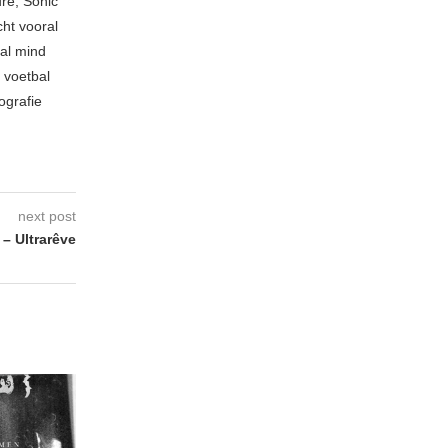
re, Sonic
cht vooral
cal mind
 voetbal
ografie
next post
– Ultrarêve