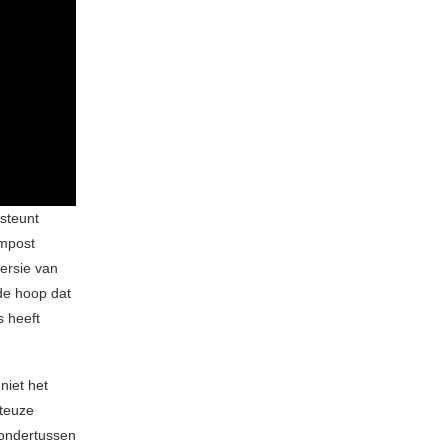
 steunt
ampost
versie van
 de hoop dat
 heeft
 niet het
ateuze
 ondertussen