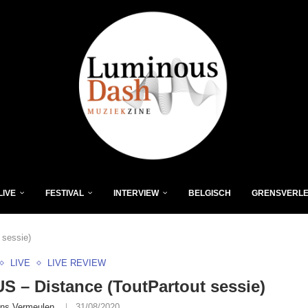
LIVE
FESTIVAL
INTERVIEW
BELGISCH
GRENSVERL
 sessie)
LIVE
LIVE REVIEW
 – Distance (ToutPartout sessie)
ns Vermeulen
31/08/2020