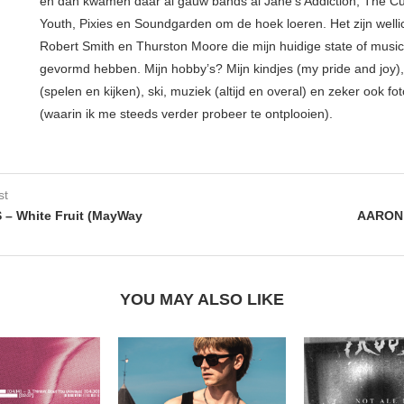
en dan kwamen daar al gauw bands al Jane’s Addiction, The Cu
Youth, Pixies en Soundgarden om de hoek loeren. Het zijn welli
Robert Smith en Thurston Moore die mijn huidige state of musi
gevormd hebben. Mijn hobby’s? Mijn kindjes (my pride and joy),
(spelen en kijken), ski, muziek (altijd en overal) en zeker ook fot
(waarin ik me steeds verder probeer te ontplooien).
st
– White Fruit (MayWay
AARON 
YOU MAY ALSO LIKE