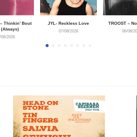
 Thinkin’ Bout
JYL- Reckless Love
TROOST – Not
 (Always)
07/08/2026
06/08/2
/08/2026