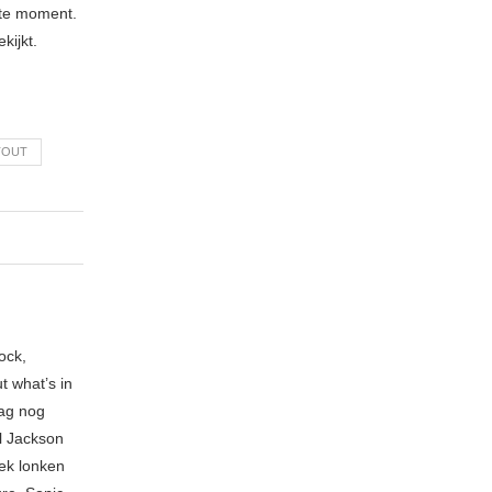
ste moment.
kijkt.
TOUT
ock,
t what’s in
ag nog
l Jackson
ek lonken