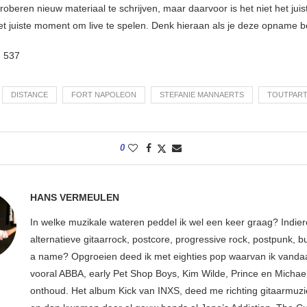
roberen nieuw materiaal te schrijven, maar daarvoor is het niet het jui
het juiste moment om live te spelen. Denk hieraan als je deze opname be
:
537
DISTANCE
FORT NAPOLEON
STEFANIE MANNAERTS
TOUTPAR
0
HANS VERMEULEN
In welke muzikale wateren peddel ik wel een keer graag? Indier
alternatieve gitaarrock, postcore, progressive rock, postpunk, bu
a name? Opgroeien deed ik met eighties pop waarvan ik vanda
vooral ABBA, early Pet Shop Boys, Kim Wilde, Prince en Michae
onthoud. Het album Kick van INXS, deed me richting gitaarmuzi