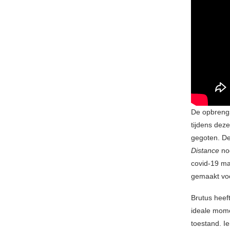
De opbrengs
tijdens dez
gegoten. De
Distance
nog
covid-19 ma
gemaakt voo
Brutus heeft
ideale mome
toestand. I