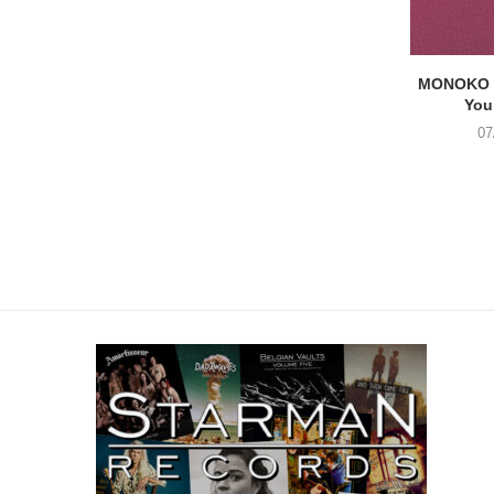
MONOKO –
You
07