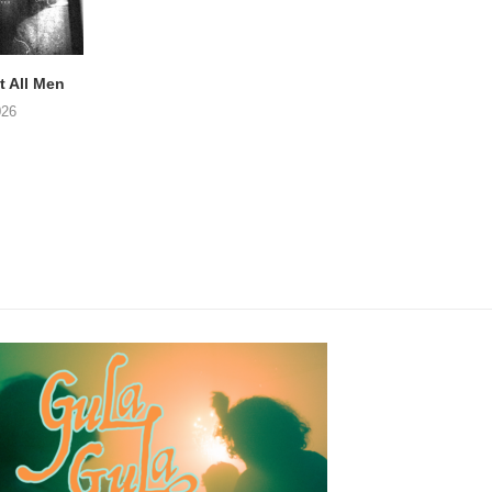
 All Men
NOAH TATE – Boy Gum
Vijf keer talent i
Buurtkroeg Mos
026
06/08/2026
05/08/2026