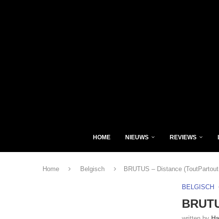
HOME
NIEUWS
REVIEWS
Home
Belgisch
BRUTUS – Distance (ToutPartout
BELGISCH
BRUTUS
written by
Ha