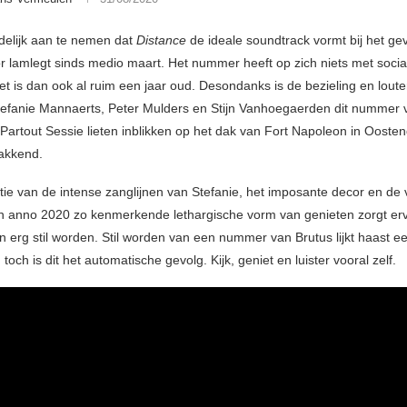
idelijk aan te nemen dat
Distance
de ideale soundtrack vormt bij het ge
or lamlegt sinds medio maart. Het nummer heeft op zich niets met socia
et is dan ook al ruim een jaar oud. Desondanks is de bezieling en loute
fanie Mannaerts, Peter Mulders en Stijn Vanhoegaerden dit nummer 
Partout Sessie lieten inblikken op het dak van Fort Napoleon in Ooste
pakkend.
ie van de intense zanglijnen van Stefanie, het imposante decor en de 
n anno 2020 zo kenmerkende lethargische vorm van genieten zorgt er
en erg stil worden. Stil worden van een nummer van Brutus lijkt haast ee
och is dit het automatische gevolg. Kijk, geniet en luister vooral zelf.