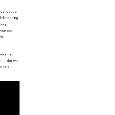
voel dat de
l distancing
ring
voor een
nde
voor het
voor dat we
n fata