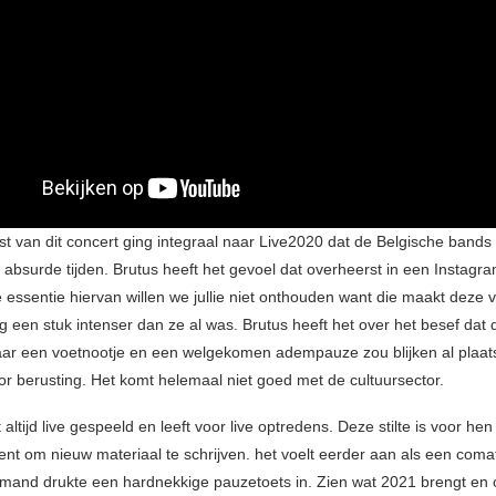
t van dit concert ging integraal naar Live2020 dat de Belgische bands
e absurde tijden. Brutus heeft het gevoel dat overheerst in een Instagr
 essentie hiervan willen we jullie niet onthouden want die maakt deze 
 een stuk intenser dan ze al was. Brutus heeft het over het besef dat
ar een voetnootje en een welgekomen adempauze zou blijken al plaats
r berusting. Het komt helemaal niet goed met de cultuursector.
 altijd live gespeeld en leeft voor live optredens. Deze stilte is voor hen
nt om nieuw materiaal te schrijven. het voelt eerder aan als een com
emand drukte een hardnekkige pauzetoets in. Zien wat 2021 brengt en