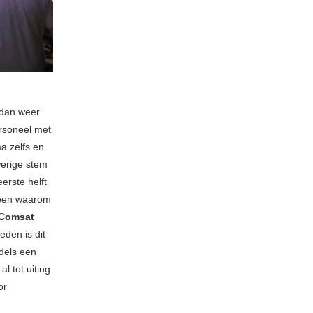
 dan weer
ersoneel met
ma zelfs en
werige stem
erste helft
teen waarom
Comsat
eden is dit
ddels een
 tot uiting
or