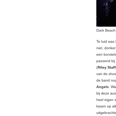
Dark Beach
Te luid was
niet, donke
een borstels
passend bij
(
Riley Staf
van de sho
de band nog
Angels
. Wa
bij deze au
heel eigen 
kwam op a
uitgebrach