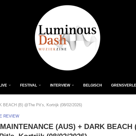
LIVE
FESTIVAL
INTERVIEW
BELGISCH
GRENSVERL
ACH (B) @The Pit’s, Kortrijk (08/02/2026)
VE REVIEW
MAINTENANCE (AUS) + DARK BEACH (