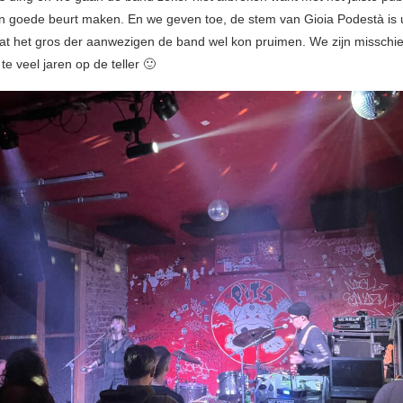
n goede beurt maken. En we geven toe, de stem van Gioia Podestà is u
at het gros der aanwezigen de band wel kon pruimen. We zijn misschie
te veel jaren op de teller 🙂