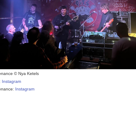
enance © Nya Ketels
:
Instagram
enance:
Instagram