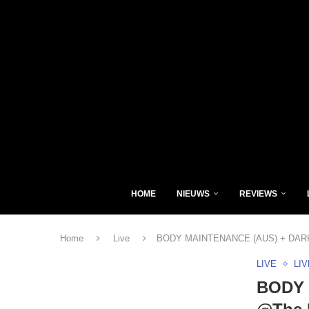
HOME
NIEUWS
REVIEWS
Home
Live
BODY MAINTENANCE (AUS) + DARK BE
LIVE
LI
BODY 