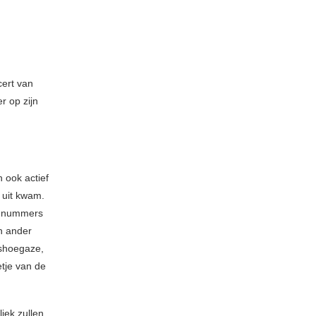
cert van
r op zijn
n ook actief
 uit kwam.
e nummers
en ander
 shoegaze,
tje van de
iek zullen