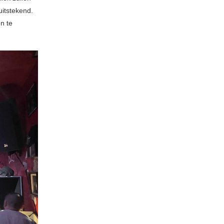
itstekend.
n te