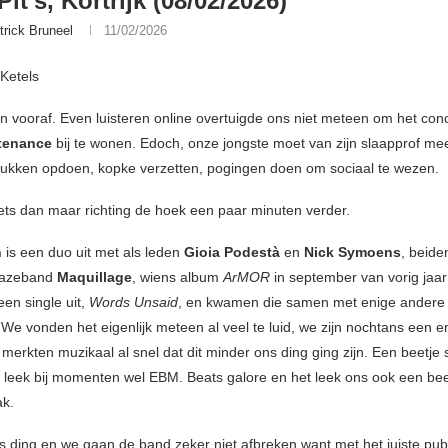
it’s, Kortrijk (08/02/2026)
trick Bruneel
11/02/2026
 Ketels
en vooraf. Even luisteren online overtuigde ons niet meteen om het con
tenance
bij te wonen. Edoch, onze jongste moet van zijn slaapprof mee
rukken opdoen, kopke verzetten, pogingen doen om sociaal te wezen.
ets dan maar richting de hoek een paar minuten verder.
h
is een duo uit met als leden
Gioia Podestà
en
Nick Symoens
, beide
gazeband
Maquillage
, wiens album
ArMOR
in september van vorig jaar
en single uit,
Words Unsaid
, en kwamen die samen met enige ander
 We vonden het eigenlijk meteen al veel te luid, we zijn nochtans een 
merkten muzikaal al snel dat dit minder ons ding ging zijn. Een beetje
t leek bij momenten wel EBM. Beats galore en het leek ons ook een bee
ak.
ns ding en we gaan de band zeker niet afbreken want met het juiste publ