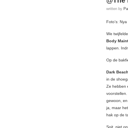
@The P
written by
Pa
Foto’s: Nya
We twijfeld
Body Main
lappen. Ind
Op de bakfi
Dark Beac
in de shoe
Ze hebben e
voorstellen.
gewoon, en 
ja, maar he
hak op de t
Soit, niet o