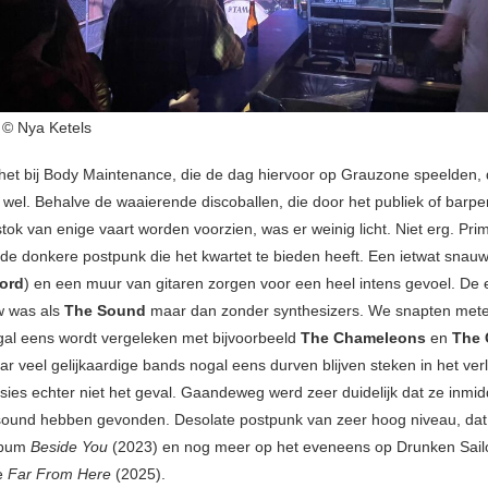
 © Nya Ketels
 het bij Body Maintenance, die de dag hiervoor op Grauzone speelden,
r wel. Behalve de waaierende discoballen, die door het publiek of barp
tok van enige vaart worden voorzien, was er weinig licht. Niet erg. Pri
 de donkere postpunk die het kwartet te bieden heeft. Een ietwat snau
ford
) en een muur van gitaren zorgen voor een heel intens gevoel. De e
w was als
The Sound
maar dan zonder synthesizers. We snapten me
al eens wordt vergeleken met bijvoorbeeld
The Chameleons
en
The 
ar veel gelijkaardige bands nogal eens durven blijven steken in het verl
ssies echter niet het geval. Gaandeweg werd zeer duidelijk dat ze inmi
sound hebben gevonden. Desolate postpunk van zeer hoog niveau, dat al
lbum
Beside You
(2023) en nog meer op het eveneens op Drunken Sail
te
Far From Here
(2025).