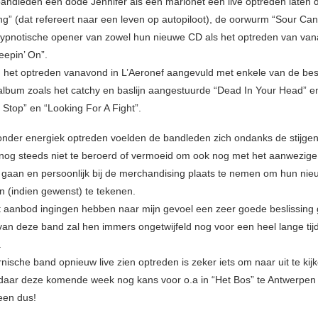
bandleden een dode Jennifer als een marionet een live optreden laten 
ng” (dat refereert naar een leven op autopiloot), de oorwurm “Sour Ca
ypnotische opener van zowel hun nieuwe CD als het optreden van va
epin’ On”.
 het optreden vanavond in L’Aeronef aangevuld met enkele van de best
lbum zoals het catchy en baslijn aangestuurde “Dead In Your Head” e
 Stop” en “Looking For A Fight”.
onder energiek optreden voelden de bandleden zich ondanks de stijge
t nog steeds niet te beroerd of vermoeid om ook nog met het aanwezige 
te gaan en persoonlijk bij de merchandising plaats te nemen om hun ni
n (indien gewenst) te tekenen.
dit aanbod ingingen hebben naar mijn gevoel een zeer goede beslissin
an deze band zal hen immers ongetwijfeld nog voor een heel lange tijd
.
nische band opnieuw live zien optreden is zeker iets om naar uit te kij
 daar deze komende week nog kans voor o.a in “Het Bos” te Antwerpen
een dus!