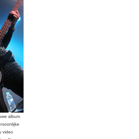
euwe album.
rsoonlijke
y video