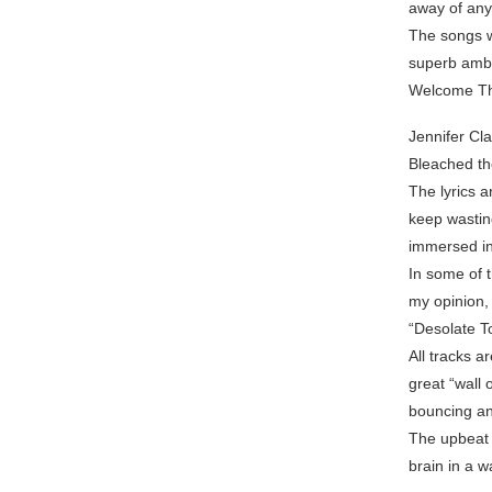
away of any 
The songs w
superb ambi
Welcome The 
Jennifer Cl
Bleached the
The lyrics a
keep wastin
immersed in
In some of 
my opinion, 
“Desolate T
All tracks a
great “wall 
bouncing an
The upbeat t
brain in a w