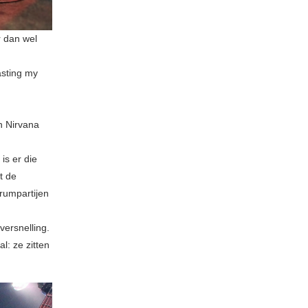
 dan wel
asting my
n Nirvana
is er die
t de
drumpartijen
ersnelling.
l: ze zitten