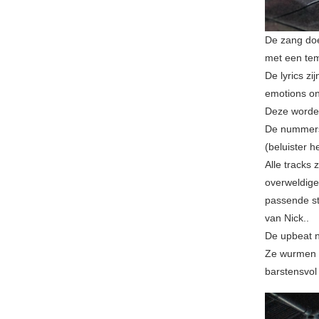
De zang doe
met een tem
De lyrics z
emotions on 
Deze worden
De nummers
(beluister h
Alle tracks 
overweldige
passende st
van Nick..
De upbeat n
Ze wurmen zi
barstensvol