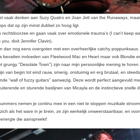
t vaak denken aan Suzy Quatro en Joan Jett van the Runaways, maar
po dat op zijn minst dubbel zo hoog ligt.
ijn rechtdoorzee en gaan vaak over emotionele trauma’s (I can’t keep w
you, dixit Jennifer Clavin).
 dan nog eens overgoten met een overheerlijke catchy poppunksaus.
 bevatten invloeden van Fleetwood Mac en Heart maar ook Blondie e
et grungy “Desolate Town”) zijn naar mijn persoonlijke mening te horen.
zijn van begin tot eind rauw, smerig, onstuimig en erg brutaal, en steeds 
nde “wall of fuzzy guitars” aanwezig. Deze wordt perfect aangevuld me
uiterende en sturende baslijnen van Micayla en de instinctieve snelle 
ummers nemen je continu mee in een niet te stoppen muzikale stroomv
ch als het ware in je brein, ze zijn werkelijk onweerstaanbaar, en voora
 energie die aanspreekt!