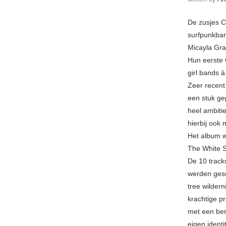
De zusjes C
surfpunkban
Micayla Gra
Hun eerste 
girl bands 
Zeer recent
een stuk ge
heel ambiti
hierbij ook
Het album w
The White S
De 10 track
werden gesc
tree wilder
krachtige p
met een ber
eigen identi