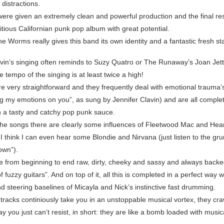
distractions.
ere given an extremely clean and powerful production and the final resu
tious Californian punk pop album with great potential.
Worms really gives this band its own identity and a fantastic fresh sta
avin’s singing often reminds to Suzy Quatro or The Runaway’s Joan Jett,
 tempo of the singing is at least twice a high!
re very straightforward and they frequently deal with emotional trauma’s 
g my emotions on you”, as sung by Jennifer Clavin) and are all complet
 a tasty and catchy pop punk sauce.
the songs there are clearly some influences of Fleetwood Mac and Hear
I think I can even hear some Blondie and Nirvana (just listen to the gr
own”).
re from beginning to end raw, dirty, cheeky and sassy and always backe
of fuzzy guitars”. And on top of it, all this is completed in a perfect way w
d steering baselines of Micayla and Nick’s instinctive fast drumming.
racks continiously take you in an unstoppable musical vortex, they cra
ay you just can’t resist, in short: they are like a bomb loaded with musi