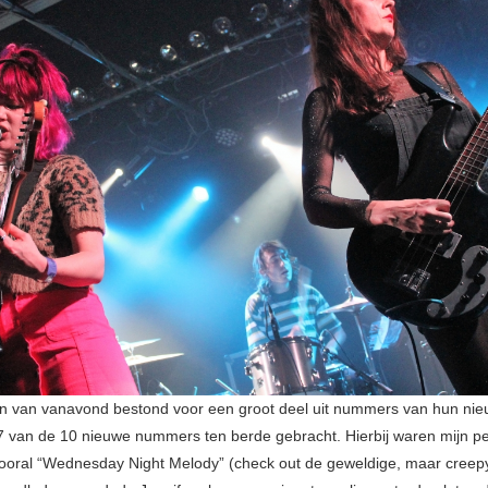
n van vanavond bestond voor een groot deel uit nummers van hun ni
 van de 10 nieuwe nummers ten berde gebracht. Hierbij waren mijn pe
vooral “Wednesday Night Melody” (check out de geweldige, maar creep