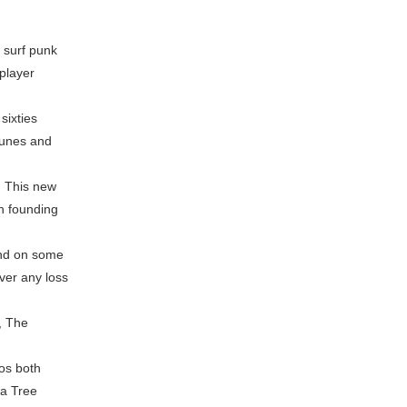
 surf punk
 player
sixties
tunes and
. This new
h founding
And on some
ever any loss
, The
os both
ua Tree