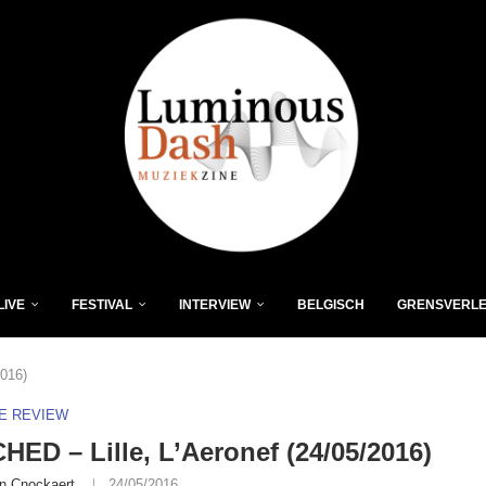
LIVE
FESTIVAL
INTERVIEW
BELGISCH
GRENSVERL
2016)
VE REVIEW
ED – Lille, L’Aeronef (24/05/2016)
n Cnockaert
24/05/2016