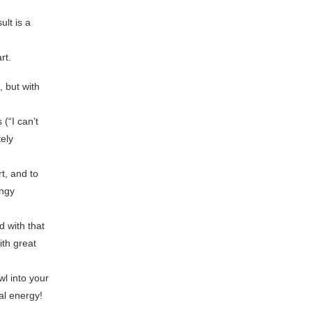
lt is a
rt.
 but with
(“I can’t
ely
t, and to
ungy
d with that
ith great
wl into your
cal energy!