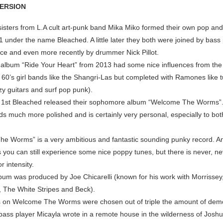
VERSION
sisters from L.A cult art-punk band Mika Miko formed their own pop and
 under the name Bleached. A little later they both were joined by bass
ce and even more recently by drummer Nick Pillot.
 album “Ride Your Heart” from 2013 had some nice influences from the 
t 60’s girl bands like the Shangri-Las but completed with Ramones like 
zy guitars and surf pop punk).
e 1st Bleached released their sophomore album “Welcome The Worms”
s much more polished and is certainly very personal, especially to bot
e Worms” is a very ambitious and fantastic sounding punky record. 
s you can still experience some nice poppy tunes, but there is never, n
r intensity.
bum was produced by Joe Chicarelli (known for his work with Morrissey
, The White Stripes and Beck).
ks on Welcome The Worms were chosen out of triple the amount of dem
 bass player Micayla wrote in a remote house in the wilderness of Josh