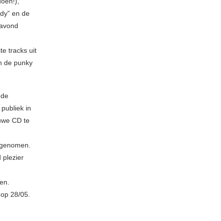
doen!),
ndy” en de
navond
e tracks uit
n de punky
nde
publiek in
euwe CD te
g genomen.
 plezier
ken.
 op 28/05.