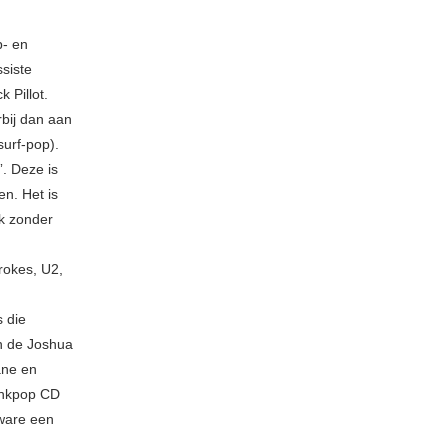
p- en
siste
 Pillot.
rbij dan aan
surf-pop).
. Deze is
en. Het is
k zonder
rokes, U2,
s die
in de Joshua
ane en
punkpop CD
 ware een