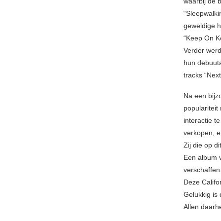
waarbij de 
“Sleepwalki
geweldige h
“Keep On Ke
Verder werd
hun debuuta
tracks “Next
Na een bijz
popularitei
interactie 
verkopen, e
Zij die op 
Een album v
verschaffen
Deze Califor
Gelukkig is
Allen daarh