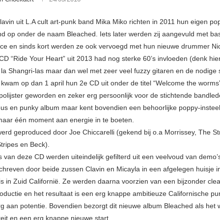
lavin uit L.A cult art-punk band Mika Miko richten in 2011 hun eigen po
d op onder de naam Bleached. Iets later werden zij aangevuld met bas
ce en sinds kort werden ze ook vervoegd met hun nieuwe drummer Nick
CD “Ride Your Heart” uit 2013 had nog sterke 60’s invloeden (denk hie
à la Shangri-las maar dan wel met zeer veel fuzzy gitaren en de nodige 
 kwam op dan 1 april hun 2e CD uit onder de titel “Welcome the worms”
polijster geworden en zeker erg persoonlijk voor de stichtende bandled
eus en punky album maar kent bovendien een behoorlijke poppy-instee
 maar één moment aan energie in te boeten.
erd geproduced door Joe Chiccarelli (gekend bij o.a Morrissey, The St
tripes en Beck).
s van deze CD werden uiteindelijk gefilterd uit een veelvoud van demo’
hreven door beide zussen Clavin en Micayla in een afgelegen huisje 
nis in Zuid Californië. Ze werden daarna voorzien van een bijzonder cle
roductie en het resultaat is een erg knappe ambitieuze Californische 
g aan potentie. Bovendien bezorgt dit nieuwe album Bleached als het
teit en een erg knappe nieuwe start.