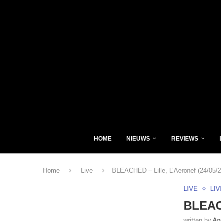
HOME
NIEUWS
REVIEWS
Home
Live
BLEACHED – Lille, L’Aeronef (24/05/
LIVE
LI
BLEACH
written by
An