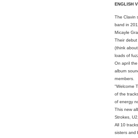
ENGLISH 
The Clavin 
band in 2011
Micayle Gra
Their debut
(think abou
loads of fuz
On april th
album sound
members.
“Welcome Th
of the track
of energy no
This new al
Strokes, U2
All 10 trac
sisters and