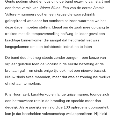
Gents podium stond en dus ging de band gezwind van start met
een forse versie van
Winter Blues
. Eén van de eerste Atomic
Vulture – nummers ooit en een keuze die waarschijnlijk
geïnspireerd was door het sombere seizoen waarmee we het
deze dagen moeten stellen. Ideaal om de zaak mee op gang te
trekken met die tempoversnelling halfweg. In ieder geval een
krachtige binnenkomer die aangaf dat het drietal niet was
langsgekomen om een belabberde indruk na te laten.
De band doet het nog steeds zonder zanger – een keuze van
vijf jaar geleden toen de vocalist in de eerste bezetting er de
brui aan gaf – en sinds enige tijd ook met een nieuwe bassist.
Nieuw sinds twee maanden, maar dat was er zondag nauwelijks
of niet aan te merken.
Kris Hoornaert, karakterkop en lange grijze manen, toonde zich
een betrouwbare rots in de branding en speelde meer dan
degelijk. Als je jaarlijks een slordige 100 optredens doorspartelt,
kan je dat bescheiden vakmanschap wel appreciëren. Hij hield