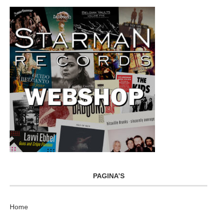
PAGINA’S
Home