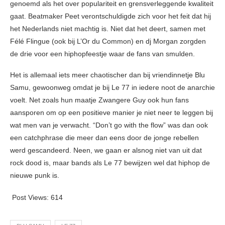
genoemd als het over populariteit en grensverleggende kwaliteit
gaat. Beatmaker Peet verontschuldigde zich voor het feit dat hij
het Nederlands niet machtig is. Niet dat het deert, samen met
Félé Flingue (ook bij L’Or du Common) en dj Morgan zorgden
de drie voor een hiphopfeestje waar de fans van smulden.
Het is allemaal iets meer chaotischer dan bij vriendinnetje Blu
Samu, gewoonweg omdat je bij Le 77 in iedere noot de anarchie
voelt. Net zoals hun maatje Zwangere Guy ook hun fans
aansporen om op een positieve manier je niet neer te leggen bij
wat men van je verwacht. “Don’t go with the flow” was dan ook
een catchphrase die meer dan eens door de jonge rebellen
werd gescandeerd. Neen, we gaan er alsnog niet van uit dat
rock dood is, maar bands als Le 77 bewijzen wel dat hiphop de
nieuwe punk is.
Post Views:
614