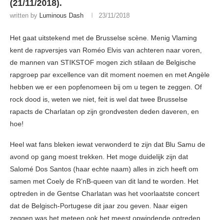
(21/11/2018).
written by
Luminous Dash
23/11/2018
Het gaat uitstekend met de Brusselse scène. Menig Vlaming
kent de rapversjes van Roméo Elvis van achteren naar voren,
de mannen van STIKSTOF mogen zich stilaan de Belgische
rapgroep par excellence van dit moment noemen en met Angèle
hebben we er een popfenomeen bij om u tegen te zeggen. Of
rock dood is, weten we niet, feit is wel dat twee Brusselse
rapacts de Charlatan op zijn grondvesten deden daveren, en
hoe!
Heel wat fans bleken iewat verwonderd te zijn dat Blu Samu de
avond op gang moest trekken. Het moge duidelijk zijn dat
Salomé Dos Santos (haar echte naam) alles in zich heeft om
samen met Coely de R’nB-queen van dit land te worden. Het
optreden in de Gentse Charlatan was het voorlaatste concert
dat de Belgisch-Portugese dit jaar zou geven. Naar eigen
zeggen was het meteen ook het meest opwindende optreden