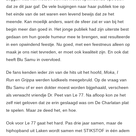
dat ze dit jaar gaf. De vele buigingen naar haar publiek toe op
het einde van de set waren een levend bewijs dat ze het
meende. Kan moeilijk anders, want de sfeer zat er van bij het
begin meer dan goed in. Het jonge publiek had zijn uiterste best
gedaan om hun goede humeur mee te brengen, wat resulteerde
in een opwindend feestje. Nu goed, met een feestneus alleen op
maak je ons niet tevreden, er moet ook kwaliteit zijn. En ook dat
heeft Blu Samu in overvloed.
De fans kenden ieder zin van de hits uit het hoofd,
Moka
,
I
Run
en
Grippa
werden luidkeels meegebruld. Op de vraag van
Blu Samu of er een dokter moest worden bijgehaald, verscheen
als verwacht vriendje Dr. Peet van Le 77. Na afloop kon ze het
zelf niet geloven dat ze erin geslaagd was om De Charlatan plat
te spelen. Maar ze deed het, en hoe.
Ook voor Le 77 gaat het hard. Pas drie jaar samen, maar de
hiphopband uit Laken wordt samen met STIKSTOF in één adem