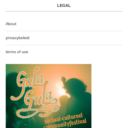
LEGAL
About
privacybeleid
terms of use