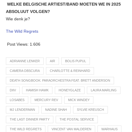
WELKE BELGISCHE ARTIEST/BAND MOETEN WE IN 2025
ABSOLUUT VOLGEN?
Wie denk je?
The Wild Regrets
Post Views:
1.606
ADRIANNE LENKER
AIR
BOLIS PUPUL
CAMERA OBSCURA
CHARLOTTE & REINHARD
DEATH SONGBOOK: PARAORCHESTRA FEAT. BRETT ANDERSON
DIIV
HAMISH HAWK
HONEYGLAZE
LAURA MARLING
LOSABES
MERCURY REV
MICK WINDEY
MJ LENDERMAN
NADINE SHAH
SYLVIE KREUSCH
THE LAST DINNER PARTY
THE POSTAL SERVICE
THE WILD REGRETS
VINCENT VAN MALDEREN
WARHAUS