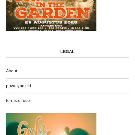
LEGAL
About
privacybeleid
terms of use