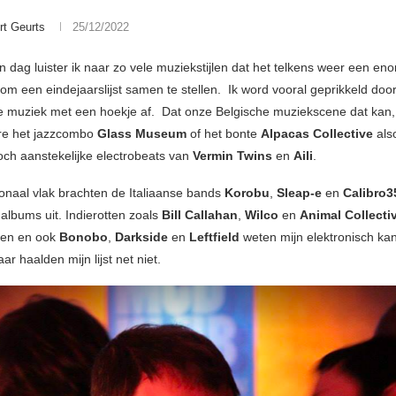
rt Geurts
25/12/2022
n dag luister ik naar zo vele muziekstijlen dat het telkens weer een en
 om een eindejaarslijst samen te stellen. Ik word vooral geprikkeld doo
e muziek met een hoekje af. Dat onze Belgische muziekscene dat kan
re het jazzcombo
Glass Museum
of het bonte
Alpacas Collective
als
ch aanstekelijke electrobeats van
Vermin Twins
en
Aili
.
ionaal vlak brachten de Italiaanse bands
Korobu
,
Sleap-e
en
Calibro3
albums uit. Indierotten zoals
Bill Callahan
,
Wilco
en
Animal Collecti
oen en ook
Bonobo
,
Darkside
en
Leftfield
weten mijn elektronisch kan
ar haalden mijn lijst net niet.