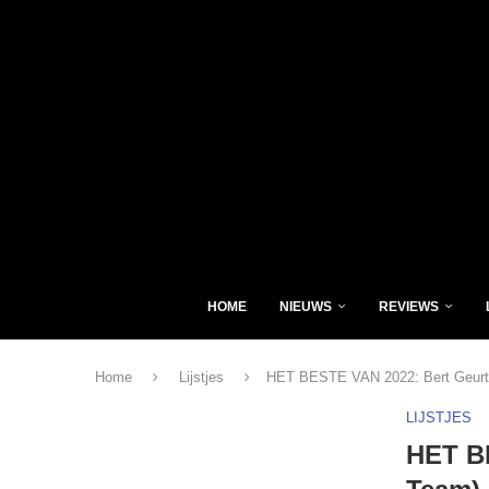
HOME
NIEUWS
REVIEWS
Home
Lijstjes
HET BESTE VAN 2022: Bert Geurt
LIJSTJES
HET B