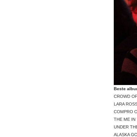
Beste albu
CROWD OF
LARA ROS
COMPRO 
THE ME IN
UNDER TH
ALASKA G