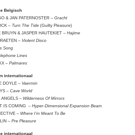
le Belgisch
IGO & JAN PATERNOSTER –
Gracht
OCK –
Turn The Tide
(Guilty Pleasure)
 BRUYN & JASPER HAUTEKIET –
Hajime
TRAETEN –
Violent Disco
s Song
lephone Lines
KX –
Palmares
m internationaal
E DOYLE –
Vaermin
YS –
Cave World
 ANGELS –
Wilderness Of Mirrors
T IS COMING –
Hyper-Dimensional Expansion Beam
ECTIVE –
Where I’m Meant To Be
LIN –
Pre Pleasure
le
internationaal