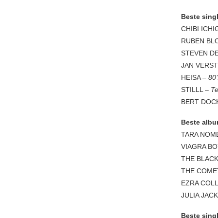
Beste sing
CHIBI ICH
RUBEN BL
STEVEN DE
JAN VERS
HEISA –
80’
STILLL –
Te
BERT DOC
Beste albu
TARA NOM
VIAGRA BO
THE BLACK
THE COME
EZRA COLL
JULIA JACK
Beste sing