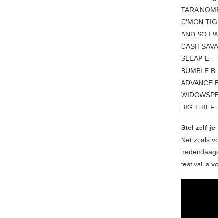
TARA NOM
C’MON TIG
AND SO I 
CASH SAVA
SLEAP-E –
BUMBLE B.
ADVANCE 
WIDOWSPE
BIG THIEF
Stel zelf j
Net zoals v
hedendaagse
festival is 