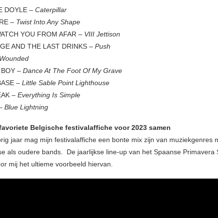
E DOYLE –
Caterpillar
RE –
Twist Into Any Shape
WATCH YOU FROM AFAR –
VIII Jettison
GE AND THE LAST DRINKS –
Push
Wounded
 BOY –
Dance At The Foot Of My Grave
BASE –
Little Sable Point Lighthouse
AK –
Everything Is Simple
 –
Blue Lightning
e favoriete Belgische festivalaffiche voor 2023 samen
orig jaar mag mijn festivalaffiche een bonte mix zijn van muziekgenres 
 als oudere bands. De jaarlijkse line-up van het Spaanse Primavera
voor mij het ultieme voorbeeld hiervan.