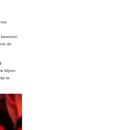
orme
r
, bewezen
ook de
5
ve
blijven
tje te