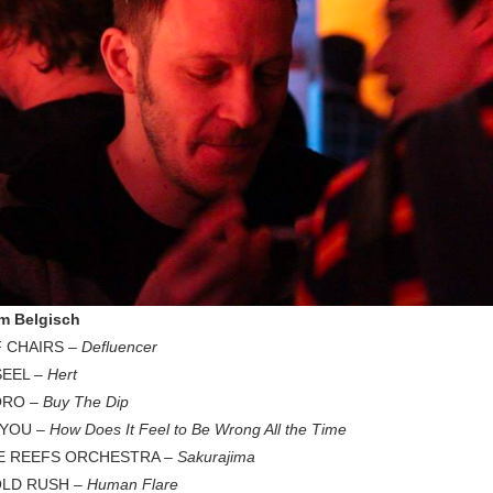
m Belgisch
 CHAIRS –
Defluencer
SEEL –
Hert
ORO –
Buy The Dip
 YOU –
How Does It Feel to Be Wrong All the Time
E REEFS ORCHESTRA –
Sakurajima
OLD RUSH –
Human Flare