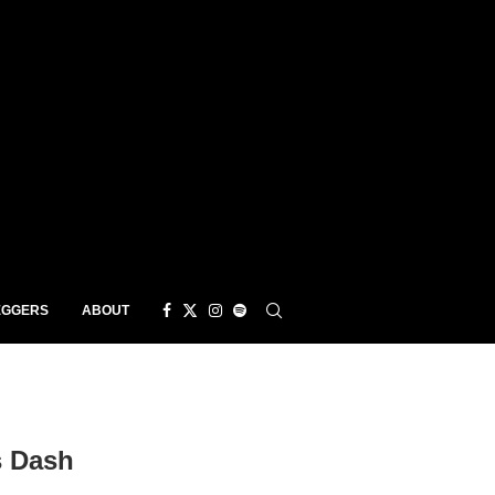
EGGERS
ABOUT
s Dash