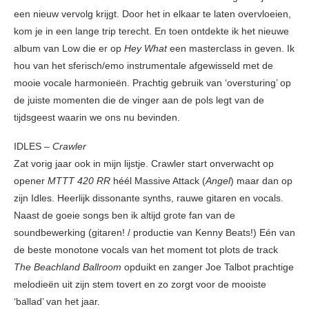
een nieuw vervolg krijgt. Door het in elkaar te laten overvloeien,
kom je in een lange trip terecht. En toen ontdekte ik het nieuwe
album van Low die er op
Hey What
een masterclass in geven. Ik
hou van het sferisch/emo instrumentale afgewisseld met de
mooie vocale harmonieën. Prachtig gebruik van ‘oversturing’ op
de juiste momenten die de vinger aan de pols legt van de
tijdsgeest waarin we ons nu bevinden.
IDLES –
Crawler
Zat vorig jaar ook in mijn lijstje. Crawler start onverwacht op
opener
MTTT 420 RR
héél Massive Attack (
Angel
) maar dan op
zijn Idles. Heerlijk dissonante synths, rauwe gitaren en vocals.
Naast de goeie songs ben ik altijd grote fan van de
soundbewerking (gitaren! / productie van Kenny Beats!) Eén van
de beste monotone vocals van het moment tot plots de track
The Beachland Ballroom
opduikt en zanger Joe Talbot prachtige
melodieën uit zijn stem tovert en zo zorgt voor de mooiste
‘ballad’ van het jaar.