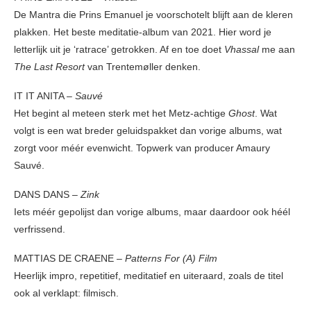
De Mantra die Prins Emanuel je voorschotelt blijft aan de kleren
plakken. Het beste meditatie-album van 2021. Hier word je
letterlijk uit je ‘ratrace’ getrokken. Af en toe doet
Vhassal
me aan
The Last Resort
van Trentemøller denken.
IT IT ANITA –
Sauvé
Het begint al meteen sterk met het Metz-achtige
Ghost
. Wat
volgt is een wat breder geluidspakket dan vorige albums, wat
zorgt voor méér evenwicht. Topwerk van producer Amaury
Sauvé.
DANS DANS –
Zink
Iets méér gepolijst dan vorige albums, maar daardoor ook héél
verfrissend.
MATTIAS DE CRAENE –
Patterns For (A) Film
Heerlijk impro, repetitief, meditatief en uiteraard, zoals de titel
ook al verklapt: filmisch.