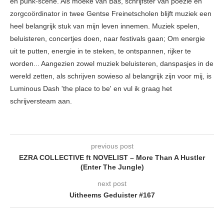
en punk-scene. Als moeke van Bas, schrijfster van poëzie en
zorgcoördinator in twee Gentse Freinetscholen blijft muziek een
heel belangrijk stuk van mijn leven innemen. Muziek spelen,
beluisteren, concertjes doen, naar festivals gaan; Om energie
uit te putten, energie in te steken, te ontspannen, rijker te
worden... Aangezien zowel muziek beluisteren, danspasjes in de
wereld zetten, als schrijven sowieso al belangrijk zijn voor mij, is
Luminous Dash 'the place to be' en vul ik graag het
schrijversteam aan.
previous post
EZRA COLLECTIVE ft NOVELIST – More Than A Hustler
(Enter The Jungle)
next post
Uitheems Geduister #167