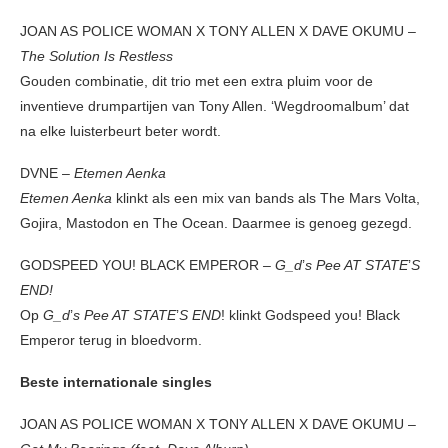
JOAN AS POLICE WOMAN X TONY ALLEN X DAVE OKUMU –
The Solution Is Restless
Gouden combinatie, dit trio met een extra pluim voor de
inventieve drumpartijen van Tony Allen. ‘Wegdroomalbum’ dat
na elke luisterbeurt beter wordt.
DVNE –
Etemen Aenka
Etemen Aenka
klinkt als een mix van bands als The Mars Volta,
Gojira, Mastodon en The Ocean. Daarmee is genoeg gezegd.
GODSPEED YOU! BLACK EMPEROR
– G_d
’
s Pee AT STATE
’
S
END!
Op
G_d
’
s Pee AT STATE
’
S END
! klinkt Godspeed you! Black
Emperor terug in bloedvorm.
Beste internationale singles
JOAN AS POLICE WOMAN X TONY ALLEN X DAVE OKUMU –