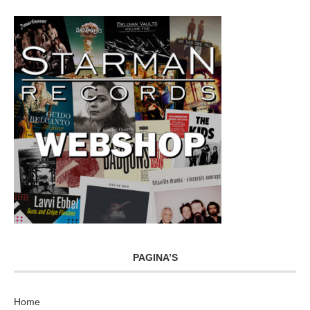
PAGINA’S
Home