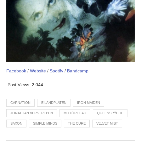
Facebook
/
Website
/
Spotify
/
Bandcamp
Post Views:
2.044
CARNATION
EILANDPLATEN
IRON MAIDEN
JONATHAN VERSTREPEN
MOTÖRHEAD
QUEENSRŸCHE
SAXON
SIMPLE MINDS
THE CURE
VELVET MIST