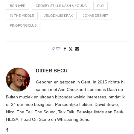
BON IVER
CROSBY STILLS NASH & YOUNG
FLO
IN THE MIDDLE
JEUGDHUIS KRAK
JONAS DESMET
PINGPONGCLUB
0
DIDIER BECU
Geboren en getogen in Gent. In 2015 richtte hij
samen met Ann Cnockaert Luminous Dash op.
Buiten muziek en uitgaan bijzonder weinig interesses, omdat ik
er 24 uur mee bezig ben. Persoonlijke helden: David Bowie,
Nico, The Fall, The Sound, Talk Talk. Eeuwige liefde aan Peuk,
HEISA, Head On Stone en Whispering Sons.