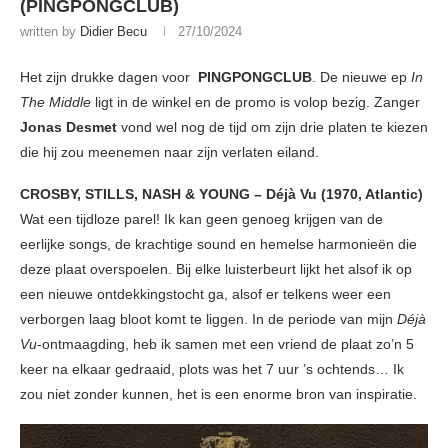
(PINGPONGCLUB)
written by
Didier Becu
27/10/2024
Het zijn drukke dagen voor
PINGPONGCLUB
. De nieuwe ep
In
The Middle
ligt in de winkel en de promo is volop bezig. Zanger
Jonas Desmet
vond wel nog de tijd om zijn drie platen te kiezen
die hij zou meenemen naar zijn verlaten eiland.
CROSBY, STILLS, NASH & YOUNG – Déjà Vu (1970, Atlantic)
Wat een tijdloze parel! Ik kan geen genoeg krijgen van de
eerlijke songs, de krachtige sound en hemelse harmonieën die
deze plaat overspoelen. Bij elke luisterbeurt lijkt het alsof ik op
een nieuwe ontdekkingstocht ga, alsof er telkens weer een
verborgen laag bloot komt te liggen. In de periode van mijn
Déjà
Vu
-ontmaagding, heb ik samen met een vriend de plaat zo’n 5
keer na elkaar gedraaid, plots was het 7 uur ’s ochtends… Ik
zou niet zonder kunnen, het is een enorme bron van inspiratie.