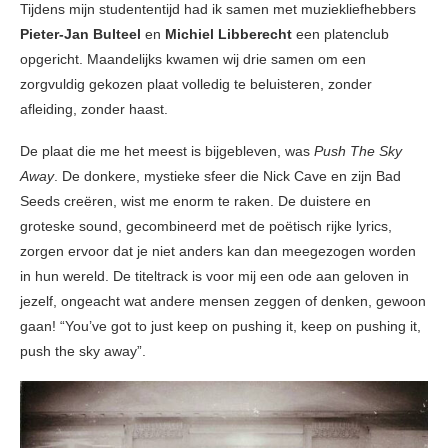
Tijdens mijn studententijd had ik samen met muziekliefhebbers
Pieter-Jan Bulteel
en
Michiel Libberecht
een platenclub
opgericht. Maandelijks kwamen wij drie samen om een
zorgvuldig gekozen plaat volledig te beluisteren, zonder
afleiding, zonder haast.
De plaat die me het meest is bijgebleven, was
Push The Sky
Away
. De donkere, mystieke sfeer die Nick Cave en zijn Bad
Seeds creëren, wist me enorm te raken. De duistere en
groteske sound, gecombineerd met de poëtisch rijke lyrics,
zorgen ervoor dat je niet anders kan dan meegezogen worden
in hun wereld. De titeltrack is voor mij een ode aan geloven in
jezelf, ongeacht wat andere mensen zeggen of denken, gewoon
gaan! “You’ve got to just keep on pushing it, keep on pushing it,
push the sky away”.