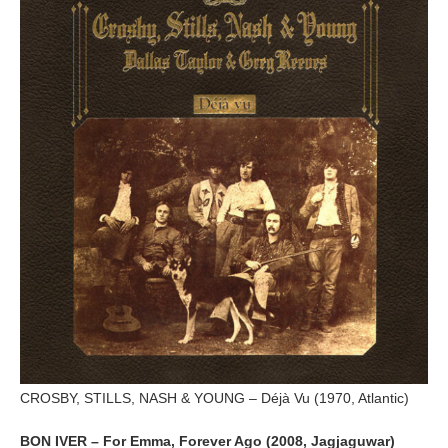
CROSBY, STILLS, NASH & YOUNG – Déjà Vu (1970, Atlantic)
BON IVER – For Emma, Forever Ago (2008, Jagjaguwar)