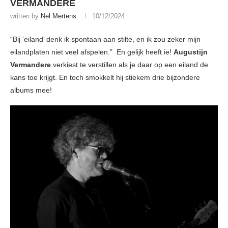
VERMANDERE
written by
Nel Mertens
10/12/2024
“Bij ‘eiland’ denk ik spontaan aan stilte, en ik zou zeker mijn
eilandplaten niet veel afspelen.” En gelijk heeft ie!
Augustijn
Vermandere
verkiest te verstillen als je daar op een eiland de
kans toe krijgt. En toch smokkelt hij stiekem drie bijzondere
albums mee!