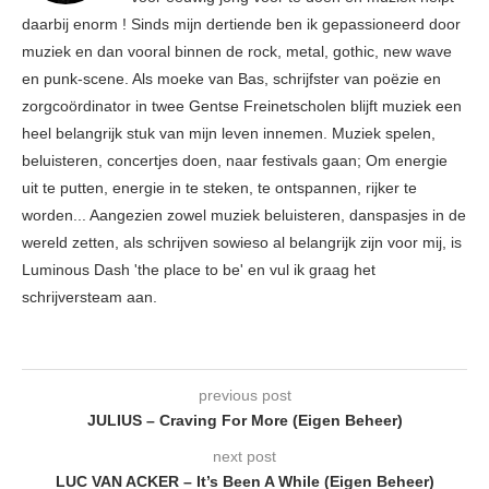
daarbij enorm ! Sinds mijn dertiende ben ik gepassioneerd door
muziek en dan vooral binnen de rock, metal, gothic, new wave
en punk-scene. Als moeke van Bas, schrijfster van poëzie en
zorgcoördinator in twee Gentse Freinetscholen blijft muziek een
heel belangrijk stuk van mijn leven innemen. Muziek spelen,
beluisteren, concertjes doen, naar festivals gaan; Om energie
uit te putten, energie in te steken, te ontspannen, rijker te
worden... Aangezien zowel muziek beluisteren, danspasjes in de
wereld zetten, als schrijven sowieso al belangrijk zijn voor mij, is
Luminous Dash 'the place to be' en vul ik graag het
schrijversteam aan.
previous post
JULIUS – Craving For More (Eigen Beheer)
next post
LUC VAN ACKER – It’s Been A While (Eigen Beheer)