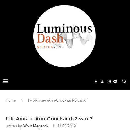
Home
It-It-Anita-c-Ann-Cnockaert-2-van-7
It-It-Anita-c-Ann-Cnockaert-2-van-7
written by
Wout Meganck
11/03/2019