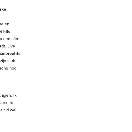
erke
eme en
 kille
ep een sfeer
rdt. Live
Embrechts
ijn stuk
 song nog
ijgen. Ik
aarin te
ltijd wel