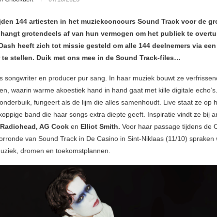
rijden 144 artiesten in het muziekconcours Sound Track voor de gro
 hangt grotendeels af van hun vermogen om het publiek te overtu
ash heeft zich tot missie gesteld om alle 144 deelnemers via een
 te stellen. Duik met ons mee in de Sound Track-files…
s songwriter en producer pur sang. In haar muziek bouwt ze verfrisse
en, waarin warme akoestiek hand in hand gaat met kille digitale echo’s
 onderbuik, fungeert als de lijm die alles samenhoudt. Live staat ze op
koppige band die haar songs extra diepte geeft. Inspiratie vindt ze bij ar
, Radiohead, AG Cook
en
Elliot Smith.
Voor haar passage tijdens de 
rronde van Sound Track in De Casino in Sint-Niklaas (11/10) spraken 
uziek, dromen en toekomstplannen.