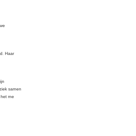
uwe
ed. Haar
ijn
muziek samen
 het me