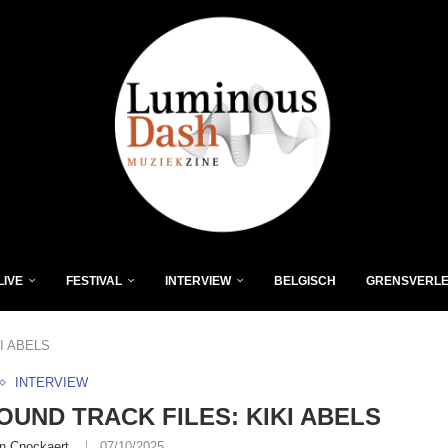
LIVE
FESTIVAL
INTERVIEW
BELGISCH
GRENSVERL
I ABELS
INTERVIEW
OUND TRACK FILES: KIKI ABELS
n Cnockaert
07/10/2025