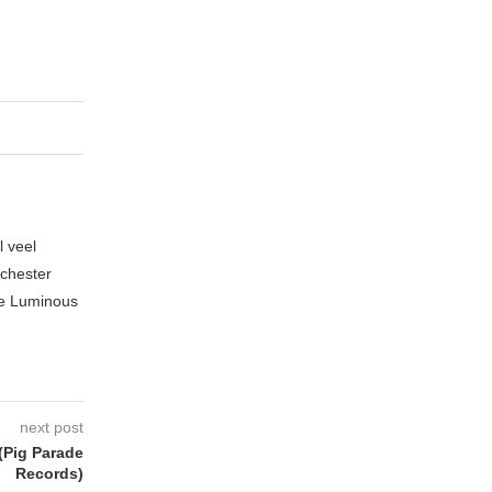
l veel
nchester
te Luminous
next post
(Pig Parade
Records)