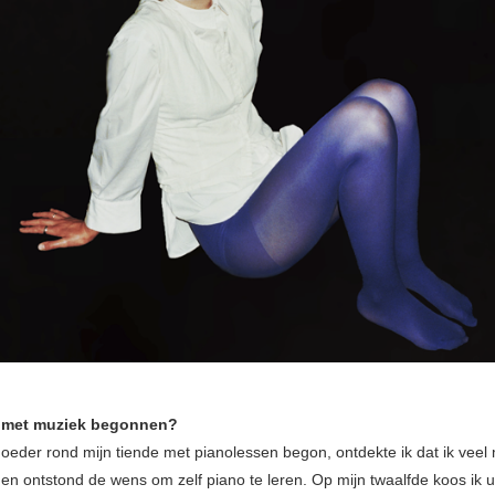
e met muziek begonnen?
oeder rond mijn tiende met pianolessen begon, ontdekte ik dat ik veel
en ontstond de wens om zelf piano te leren. Op mijn twaalfde koos ik ui