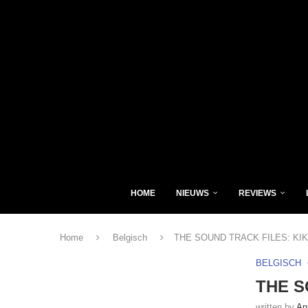
HOME
NIEUWS
REVIEWS
Home
Belgisch
THE SOUND TRACK FILES: KIK
BELGISCH
THE S
written by
An