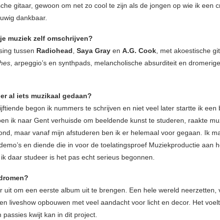
sche gitaar, gewoon om net zo cool te zijn als de jongen op wie ik een c
uwig dankbaar.
 je muziek zelf omschrijven?
ising tussen
Radiohead
,
Saya Gray
en
A.G. Cook
, met akoestische gi
ches
, arpeggio’s en synthpads, melancholische absurditeit en dromerig
der al iets muzikaal gedaan?
jftiende begon ik nummers te schrijven en niet veel later startte ik een
oen ik naar Gent verhuisde om beeldende kunst te studeren, raakte mu
ond, maar vanaf mijn afstuderen ben ik er helemaal voor gegaan. Ik m
emo’s en diende die in voor de toelatingsproef Muziekproductie aan h
 ik daar studeer is het pas echt serieus begonnen.
e dromen?
ar uit om een eerste album uit te brengen. Een hele wereld neerzetten, 
n liveshow opbouwen met veel aandacht voor licht en decor. Het voelt 
n passies kwijt kan in dit project.