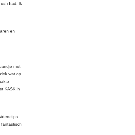
rush had. Ik
taren en
e
 bandje met
ziek wat op
aakte
et KASK in
videoclips
fantastisch