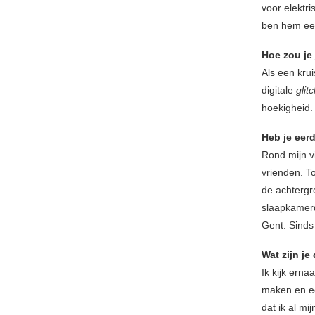
voor elektri
ben hem ee
Hoe zou je
Als een kru
digitale
glit
hoekigheid.
Heb je eer
Rond mijn vi
vrienden. T
de achtergr
slaapkamerd
Gent. Sinds
Wat zijn j
Ik kijk erna
maken en ee
dat ik al mij