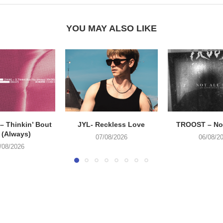
YOU MAY ALSO LIKE
 Thinkin’ Bout
JYL- Reckless Love
TROOST – Not
 (Always)
07/08/2026
06/08/2
/08/2026