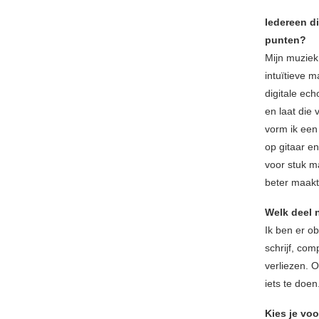
Iedereen di
punten?
Mijn muziek
intuïtieve 
digitale ech
en laat die 
vorm ik een
op gitaar en
voor stuk m
beter maakt
Welk deel 
Ik ben er ob
schrijf, co
verliezen. O
iets te doen
Kies je voo