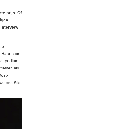
te prijs. Of
igen.
 interview
nde
. Haar stem,
 het podium
tiesten als
Oost-
we met Kiki