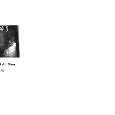
 All Men
NOAH TATE – Boy Gum
Vijf keer talent i
Buurtkroeg Mos
026
06/08/2026
05/08/2026