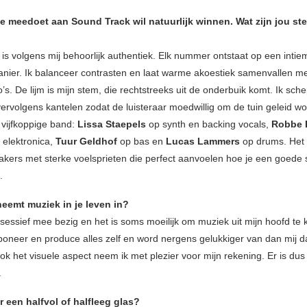
e meedoet aan Sound Track wil natuurlijk winnen. Wat zijn jou st
 is volgens mij behoorlijk authentiek. Elk nummer ontstaat op een inti
manier. Ik balanceer contrasten en laat warme akoestiek samenvallen met
o’s. De lijm is mijn stem, die rechtstreeks uit de onderbuik komt. Ik sch
vervolgens kantelen zodat de luisteraar moedwillig om de tuin geleid wo
 vijfkoppige band:
Lissa Staepels
op synth en backing vocals,
Robbe 
 elektronica,
Tuur Geldhof
op bas en
Lucas Lammers
op drums. Het z
akers met sterke voelsprieten die perfect aanvoelen hoe je een goede
.
neemt muziek in je leven in?
sessief mee bezig en het is soms moeilijk om muziek uit mijn hoofd te kr
mponeer en produce alles zelf en word nergens gelukkiger van dan mij d
ok het visuele aspect neem ik met plezier voor mijn rekening. Er is dus a
.
r een halfvol of halfleeg glas?