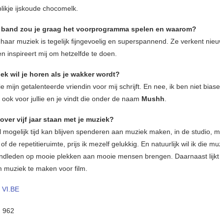
blikje ijskoude chocomelk.
 band zou je graag het voorprogramma spelen en waarom?
 haar muziek is tegelijk fijngevoelig en superspannend. Ze verkent nie
n inspireert mij om hetzelfde te doen.
ek wil je horen als je wakker wordt?
ie mijn getalenteerde vriendin voor mij schrijft. En nee, ik ben niet bias
 ook voor jullie en je vindt die onder de naam
Mushh
.
 over vijf jaar staan met je muziek?
l mogelijk tijd kan blijven spenderen aan muziek maken, in de studio, m
f de repetitieruimte, prijs ik mezelf gelukkig. En natuurlijk wil ik die 
ndleden op mooie plekken aan mooie mensen brengen. Daarnaast lijkt
 muziek te maken voor film.
–
VI.BE
:
962