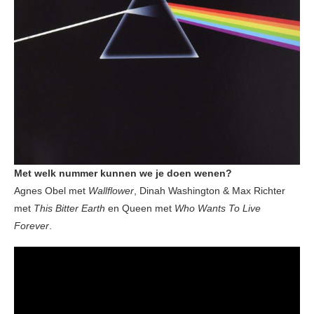
Met welk nummer kunnen we je doen wenen?
Agnes Obel met
Wallflower
, Dinah Washington & Max Richter
met
This Bitter Earth
en Queen met
Who Wants To Live
Forever
.