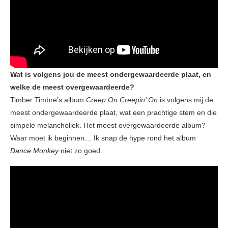
Wat is volgens jou de meest ondergewaardeerde plaat, en
welke de meest overgewaardeerde?
Timber Timbre’s album
Creep On Creepin’ On
is volgens mij de
meest ondergewaardeerde plaat, wat een prachtige stem en die
simpele melancholiek. Het meest overgewaardeerde album?
Waar moet ik beginnen… Ik snap de hype rond het album
Dance Monkey
niet zo goed.