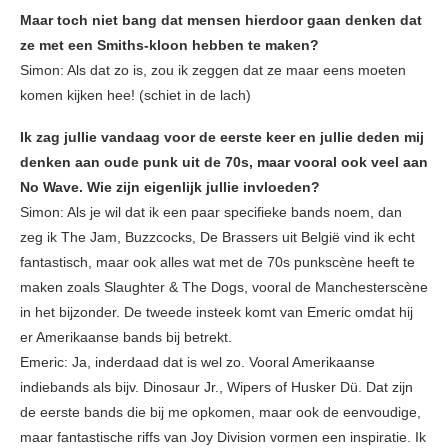
Maar toch niet bang dat mensen hierdoor gaan denken dat
ze met een Smiths-kloon hebben te maken?
Simon: Als dat zo is, zou ik zeggen dat ze maar eens moeten
komen kijken hee! (schiet in de lach)
Ik zag jullie vandaag voor de eerste keer en jullie deden mij
denken aan oude punk uit de 70s, maar vooral ook veel aan
No Wave. Wie zijn eigenlijk jullie invloeden?
Simon: Als je wil dat ik een paar specifieke bands noem, dan
zeg ik The Jam, Buzzcocks, De Brassers uit België vind ik echt
fantastisch, maar ook alles wat met de 70s punkscène heeft te
maken zoals Slaughter & The Dogs, vooral de Manchesterscène
in het bijzonder. De tweede insteek komt van Emeric omdat hij
er Amerikaanse bands bij betrekt.
Emeric: Ja, inderdaad dat is wel zo. Vooral Amerikaanse
indiebands als bijv. Dinosaur Jr., Wipers of Husker Dü. Dat zijn
de eerste bands die bij me opkomen, maar ook de eenvoudige,
maar fantastische riffs van Joy Division vormen een inspiratie. Ik