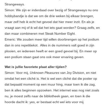
Strangeways.
Simon: We zijn er inderdaad over bezig of Strangeways nu ons
hobbybandje is dat we om de drie weken bij elkaar brengen,
maar zelf heb ik echt het gevoel dat hier meer inzit. En als je
vraagt aan mij of ik wil dat het iets gaat worden? Graag zelfs, en
dan maar combineren met Steak Number Eight.
Emeric: We zouden meer tijd willen doorbrengen op het podium
dan in ons repetitiekot. Alles in de nummers valt goed in zijn
plooien, en iedereen heeft er een goed gevoel bij. En meer op
een podium staan gaat ons ook meer ervaring geven.
Wat is jullie favoriete plaat aller tijden?
Simon: Voor mij,
Unknown Pleasures
van Joy Division, en niet
omdat het een cliché is. Het is wel een cliché dat die poster op
dat bepaald moment op een muur hing, maar toen ik die zag,
ben ik alles beginnen opzoeken. Het internet was nog niet zoals
nu, je moest zelfs naar de bibliotheek gaan, en toen ik die
hoorde dacht ik: yes, er bestaat echt wel iets voor mij.