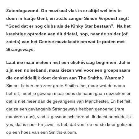
Zaterdagavond. Op muzikaal vlak is er altijd wel iets te
doen in hartje Gent, en zoals zanger Simon Verpoest zegt:
“Goed dat er nog clubs als de Kinky Star bestaan”. Na het
krachtige optreden van dit drietal, hop, naar de zolder (of
zoiets) van het Gentse muziekcafé om wat te praten met
Strangeways.
Laat me maar meteen met een clichévraag beginnen. Jullie
zijn een noiseband, maar kiezen wel voor een groepsnaam
die onmiddellijk doet denken aan The Smiths. Waarom?
Simon: Ik ben een zeer grote Smiths-fan, maar wat de naam
betreft, moet je gewoon maar eens de naam gaan opzoeken en
dat is niet meer dan de gevangenis van Manchester. En het feit
dat ze een gevangenis Strangeways hebben genoemd (rare
manieren dus), vind ik gewoon schitterend. Ik dacht onmiddellijk:
yes, dat is cool. En jawel, ik heb dat voor de eerste keer gelezen
op een hoes van een Smiths-album.