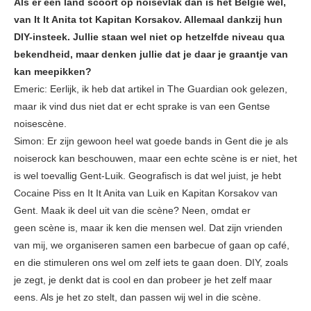
Als er één land scoort op noisevlak dan is het België wel,
van It It Anita tot Kapitan Korsakov. Allemaal dankzij hun
DIY-insteek. Jullie staan wel niet op hetzelfde niveau qua
bekendheid, maar denken jullie dat je daar je graantje van
kan meepikken?
Emeric: Eerlijk, ik heb dat artikel in The Guardian ook gelezen,
maar ik vind dus niet dat er echt sprake is van een Gentse
noisescène.
Simon: Er zijn gewoon heel wat goede bands in Gent die je als
noiserock kan beschouwen, maar een echte scène is er niet, het
is wel toevallig Gent-Luik. Geografisch is dat wel juist, je hebt
Cocaine Piss en It It Anita van Luik en Kapitan Korsakov van
Gent. Maak ik deel uit van die scène? Neen, omdat er
geen scène is, maar ik ken die mensen wel. Dat zijn vrienden
van mij, we organiseren samen een barbecue of gaan op café,
en die stimuleren ons wel om zelf iets te gaan doen. DIY, zoals
je zegt, je denkt dat is cool en dan probeer je het zelf maar
eens. Als je het zo stelt, dan passen wij wel in die scène.