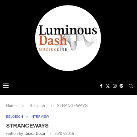
Home
Belgisch
STRANGEWAYS
BELGISCH
INTERVIEW
STRANGEWAYS
written by
Didier Becu
26/07/2016