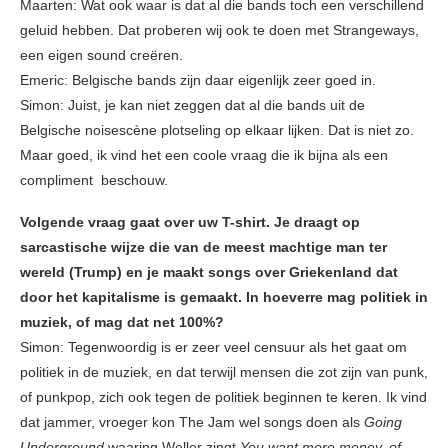
Maarten: Wat ook waar is dat al die bands toch een verschillend
geluid hebben. Dat proberen wij ook te doen met Strangeways,
een eigen sound creëren.
Emeric: Belgische bands zijn daar eigenlijk zeer goed in.
Simon: Juist, je kan niet zeggen dat al die bands uit de
Belgische noisescène plotseling op elkaar lijken. Dat is niet zo.
Maar goed, ik vind het een coole vraag die ik bijna als een
compliment beschouw.
Volgende vraag gaat over uw T-shirt. Je draagt op
sarcastische wijze die van de meest machtige man ter
wereld (Trump) en je maakt songs over Griekenland dat
door het kapitalisme is gemaakt. In hoeverre mag politiek in
muziek, of mag dat net 100%?
Simon: Tegenwoordig is er zeer veel censuur als het gaat om
politiek in de muziek, en dat terwijl mensen die zot zijn van punk,
of punkpop, zich ook tegen de politiek beginnen te keren. Ik vind
dat jammer, vroeger kon The Jam wel songs doen als
Going
Underground
waaring Weller zingt
You want more money, of