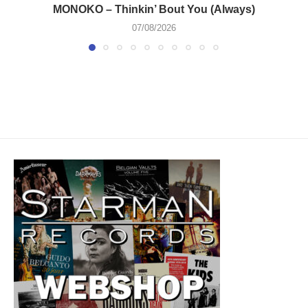
MONOKO – Thinkin’ Bout You (Always)
07/08/2026