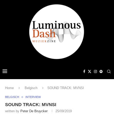
Home
Belgisch
SOUND TRACK: MVNSI
BELGISCH
INTERVIEW
SOUND TRACK: MVNSI
written by
Peter De Bruycker
25/09/2019