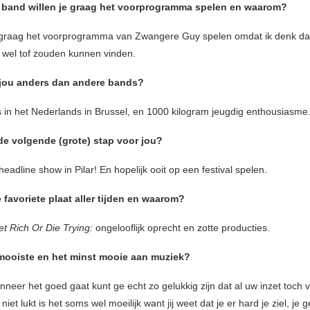
 band willen je graag het voorprogramma spelen en waarom?
 graag het voorprogramma van Zwangere Guy spelen omdat ik denk dat 
 wel tof zouden kunnen vinden.
jou anders dan andere bands?
 in het Nederlands in Brussel, en 1000 kilogram jeugdig enthousiasme
de volgende (grote) stap voor jou?
headline show in Pilar! En hopelijk ooit op een festival spelen.
e favoriete plaat aller tijden en waarom?
t Rich Or Die Trying:
ongelooflijk oprecht en zotte producties.
 mooiste en het minst mooie aan muziek?
neer het goed gaat kunt ge echt zo gelukkig zijn dat al uw inzet toch v
niet lukt is het soms wel moeilijk want jij weet dat je er hard je ziel, je g