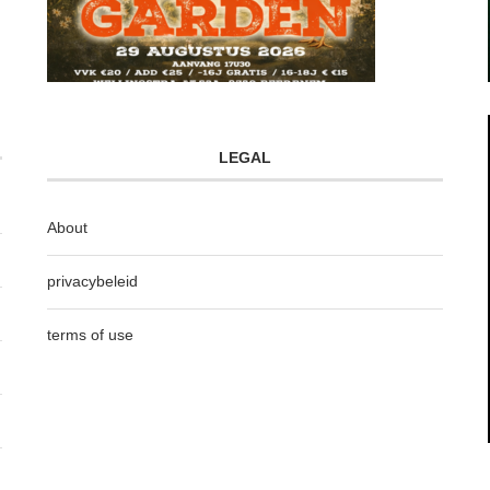
LEGAL
About
privacybeleid
terms of use