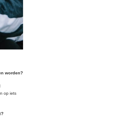
ven worden?
t
n op iets
t?