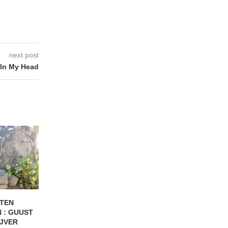
next post
 In My Head
TEN
WEST COAST CARAVAN :
SAUMON SAUVAG
 : GUUST
“Als iemand na één...
“Punk betekent ge
IJVER
jezelf zijn...
20/07/2026