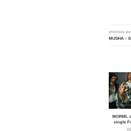
previous po
MUSHA – 
MORML o
single F
04