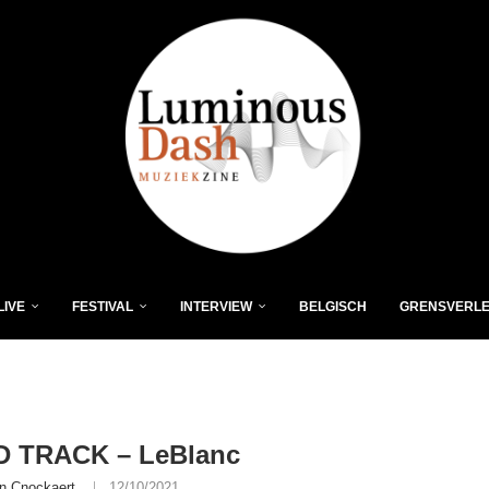
LIVE
FESTIVAL
INTERVIEW
BELGISCH
GRENSVERL
 TRACK – LeBlanc
n Cnockaert
12/10/2021