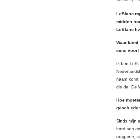
LeBlanc rap
midden hou
LeBlanc liv
Waar komt 
eens voor!
Ik ben LeBL
Nederlandsta
naam komt e
die de “De W
Hoe moe
te
geschieden
Sinds mijn 
hard aan on
rapgame, si