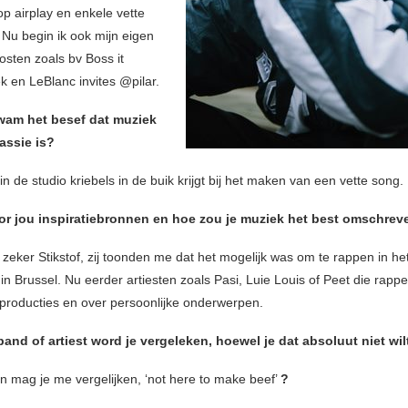
p airplay en enkele vette
Nu begin ik ook mijn eigen
osten zoals bv Boss it
k en LeBlanc invites @pilar.
am het besef dat muziek
assie is?
n de studio kriebels in de buik krijgt bij het maken van een vette song.
oor
jou inspiratiebronnen en hoe zou je muziek het best omschre
 zeker Stikstof, zij toonden me dat het mogelijk was om te rappen in he
n Brussel. Nu eerder artiesten zoals Pasi, Luie Louis of Peet die rappe
producties en over persoonlijke onderwerpen.
and of artiest word je vergeleken, hoewel je dat absoluut niet wil
n mag je me vergelijken, ‘not here to make beef’
?