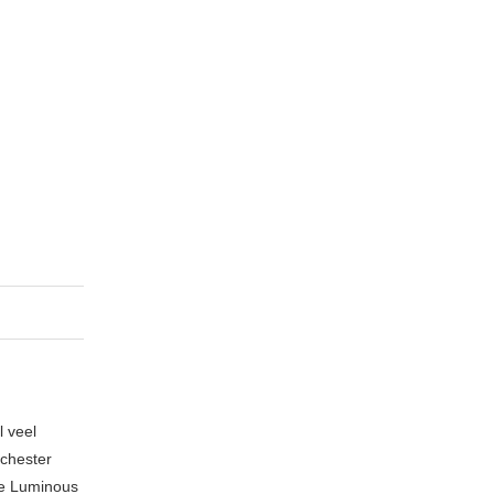
l veel
nchester
te Luminous