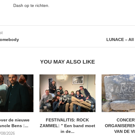
Dash op te richten.
st
Somebody
LUNACE – All
YOU MAY ALSO LIKE
ver de nieuwe
FESTIVALITIS: ROCK
CONCER
uncle Bens :...
ZAMMEL: ” Een band moet
ORGANISEREN
in de...
VAN DE V
/08/2026