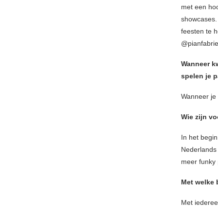
met een hoo
showcases. 
feesten te h
@pianfabrie
Wanneer kw
spelen je p
Wanneer je i
Wie zijn v
In het begin
Nederlands i
meer funky 
Met welke b
Met iederee