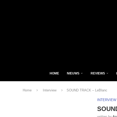
HOME
NIEUWS
REVIEWS
Home
Interview
SOUND TRACK – LeBlanc
INTERVIEW
SOUND
written by
An