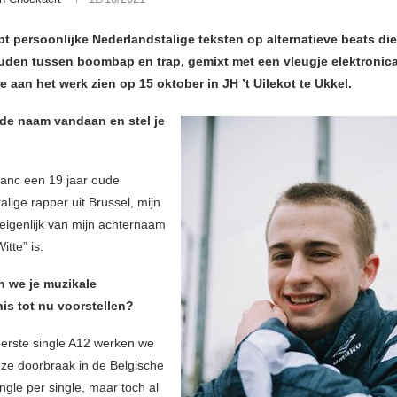
t persoonlijke Nederlandstalige teksten op alternatieve beats die
den tussen boombap en trap, gemixt met een vleugje elektronica
e aan het werk zien op 15 oktober in JH ’t Uilekot te Ukkel.
de naam vandaan en stel je
anc een 19 jaar oude
lige rapper uit Brussel, mijn
igenlijk van mijn achternaam
itte” is.
n we je muzikale
is tot nu voorstellen?
eerste single A12 werken we
ze doorbraak in de Belgische
ngle per single, maar toch al