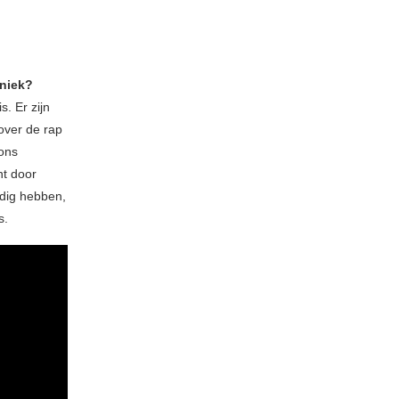
uniek?
. Er zijn
over de rap
ons
nt door
odig hebben,
s.