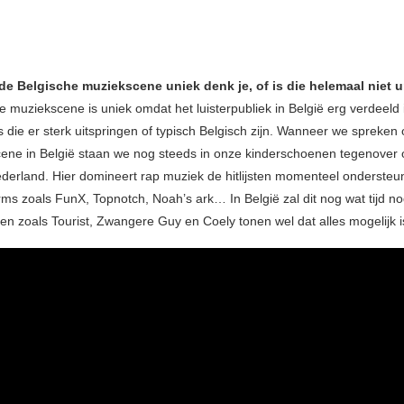
de Belgische muziekscene uniek denk je, of is die helemaal niet 
 muziekscene is uniek omdat het luisterpubliek in België erg verdeeld is
 die er sterk uitspringen of typisch Belgisch zijn. Wanneer we spreken 
ene in België staan we nog steeds in onze kinderschoenen tegenover 
derland. Hier domineert rap muziek de hitlijsten momenteel ondersteu
orms zoals FunX, Topnotch, Noah’s ark… In België zal dit nog wat tijd n
ten zoals Tourist, Zwangere Guy en Coely tonen wel dat alles mogelijk i