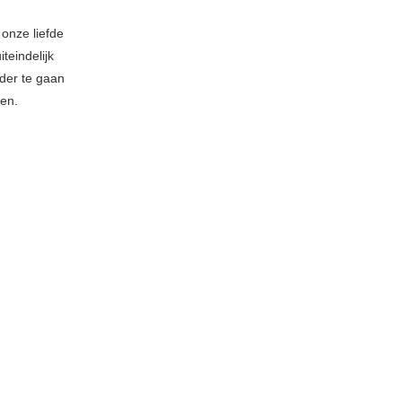
onze liefde
teindelijk
rder te gaan
len.