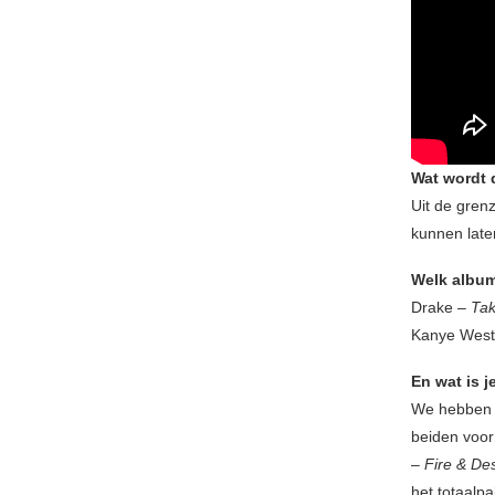
Wat wordt 
Uit de gren
kunnen lat
Welk album
Drake –
Tak
Kanye Wes
En wat is j
We hebben b
beiden voor
–
Fire & Des
het totaalp