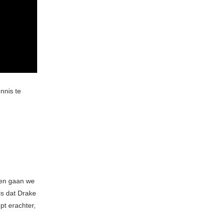
nnis te
zen gaan we
s dat Drake
t erachter,