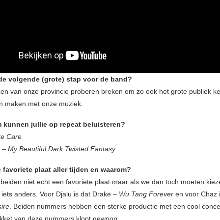
de volgende (grote) stap voor de band?
zen van onze provincie proberen breken om zo ook het grote publiek ke
en maken met onze muziek.
 kunnen jullie op repeat beluisteren?
e Care
t –
My Beautiful Dark Twisted Fantasy
e favoriete plaat aller tijden en waarom?
eiden niet echt een favoriete plaat maar als we dan toch moeten kie
 iets anders. Voor
Djalu is dat Drake –
Wu Tang Forever
en voor Chaz i
ire
. Beiden nummers hebben een sterke productie met een cool concep
akket van deze nummers klopt gewoon.