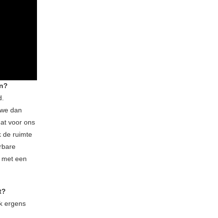
en?
d.
 we dan
at voor ons
k de ruimte
erbare
s met een
t?
ok ergens