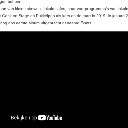
igen beheer.
aan van kleine shows in lokale cafés, naar voorprogramma’s van loka
tot Genk on Stage en Pukkelpop als kers op de taart in 2019. In januari
 nog ons eerste album uitgebracht genaamd
Eclips
.