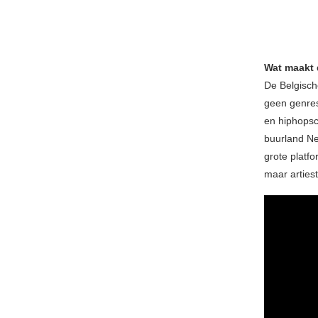
Wat maakt 
De Belgische
geen genres
en hiphopsc
buurland Ne
grote platf
maar arties