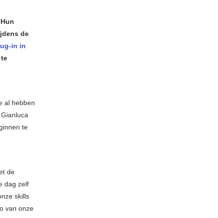
. Hun
Ijdens de
ug-in in
 te
e al hebben
 Gianluca
ginnen te
et de
 dag zelf
nze skills
mo van onze