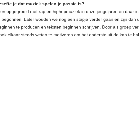
sefte je dat muziek spelen je passie is?
den opgegroeid met rap en hiphopmuziek in onze jeugdjaren en daar is 
 begonnen. Later wouden we nog een stapje verder gaan en zijn dan ui
beginnen te producen en teksten beginnen schrijven. Door als groep ve
ok elkaar steeds weten te motiveren om het onderste uit de kan te ha