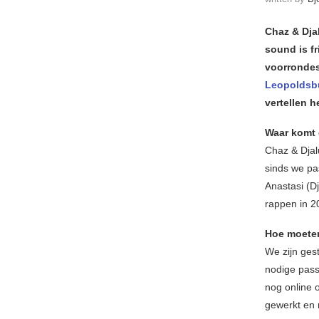
Chaz & Dja
sound is fr
voorrondes
Leopoldsbu
vertellen 
Waar komt 
Chaz & Djal
sinds we pa
Anastasi (D
rappen in 2
Hoe moeten
We zijn ges
nodige pas
nog online 
gewerkt en 