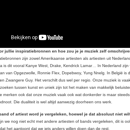
or jullie inspiratiebronnen en hoe zou je je muziek zelf omschrijv
tiebronnen zijn zowel Amerikaanse artiesten als artiesten uit Nederlan
a is dit vooral Kanye West, Drake, Kendrick Lamar… In Nederland zijn
fan van Opgezwolle, Ronnie Flex, Dopebwoy, Yung Nnelg. In België is d
 en Zwangere Guy. Het verschilt dus wel per regio. Onze muziek is vaa
 zoeken tussen kunst en uniek zijn tot het maken van makkelijk beluist
e merken ook dat onze muziek vaak ook wat donkerder is maar steed
ndnoot. Die dualiteit is wel altijd aanwezig doorheen ons werk.
and of artiest word je vergeleken, hoewel je dat absoluut niet wil
ijn we nog niet echt met andere artiesten of bands vergeleken, dit is o
dat het aantoont dat we iets anders willen doen dan de rest.