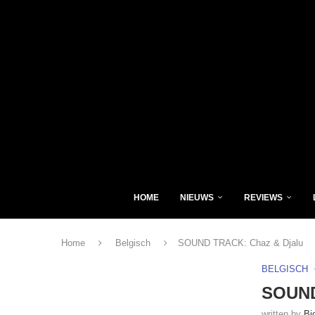
HOME
NIEUWS
REVIEWS
Home
Belgisch
SOUND TRACK: Chaz & Djalu
BELGISCH
SOUND
written by
Bj