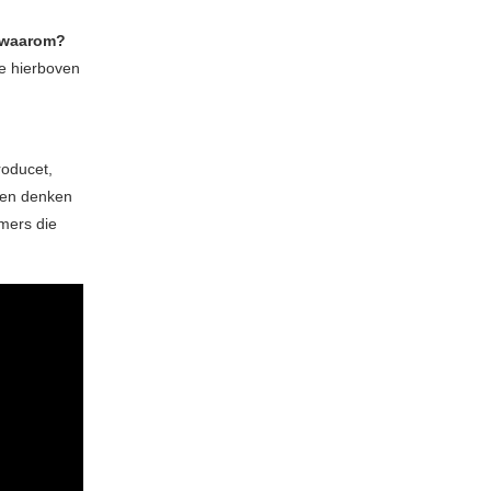
n waarom?
e hierboven
roducet,
den denken
mers die