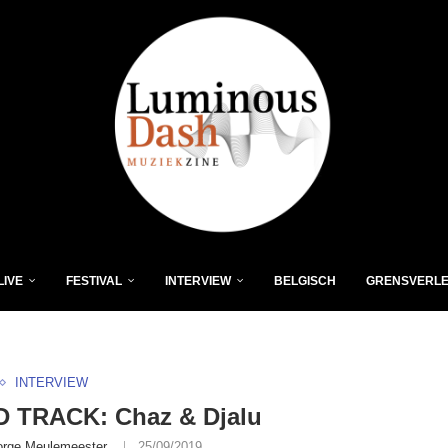
LIVE
FESTIVAL
INTERVIEW
BELGISCH
GRENSVERL
INTERVIEW
 TRACK: Chaz & Djalu
orge Meulemeester
25/09/2019