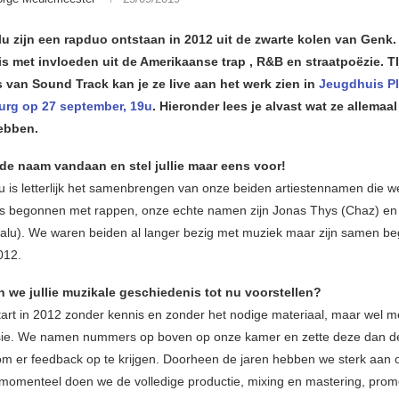
lu zijn een rapduo ontstaan in 2012 uit de zwarte kolen van Genk
is met invloeden uit de Amerikaanse trap , R&B en straatpoëzie. T
 van Sound Track kan je ze live aan het werk zien in
Jeugdhuis Pl
rg op 27 september, 19u
. Hieronder lees je alvast wat ze allemaal
hebben.
de naam vandaan en stel jullie maar eens voor!
u is letterlijk het samenbrengen van onze beiden artiestennamen die w
s begonnen met rappen, onze echte namen zijn Jonas Thys (Chaz) en
jalu). We waren beiden al langer bezig met muziek maar zijn samen be
012.
 we jullie muzikale geschiedenis tot nu voorstellen?
tart in 2012 zonder kennis en zonder het nodige materiaal, maar wel m
sie. We namen nummers op boven op onze kamer en zette deze dan de
om er feedback op te krijgen. Doorheen de jaren hebben we sterk aan o
momenteel doen we de volledige productie, mixing en mastering, pro