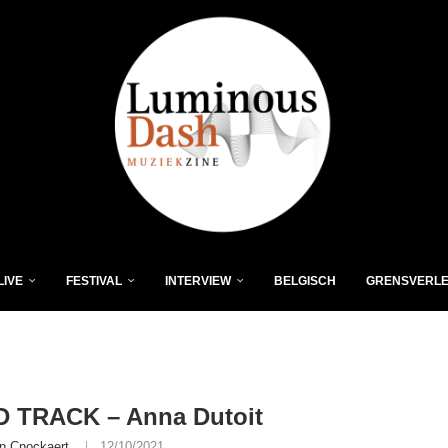
LIVE
FESTIVAL
INTERVIEW
BELGISCH
GRENSVERL
 TRACK – Anna Dutoit
n Cnockaert
12/10/2021