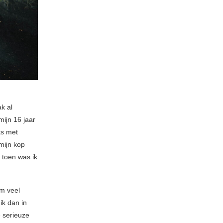
k al
mijn 16 jaar
ts met
 mijn kop
 toen was ik
rm veel
ik dan in
e serieuze