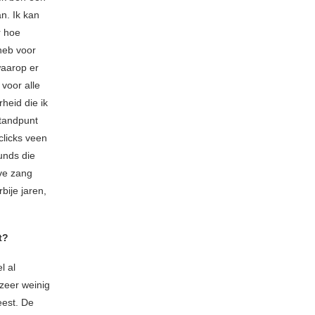
n. Ik kan
r hoe
 heb voor
waarop er
voor alle
heid die ik
standpunt
licks veen
unds die
ve zang
ije jaren,
t?
l al
zeer weinig
eest. De