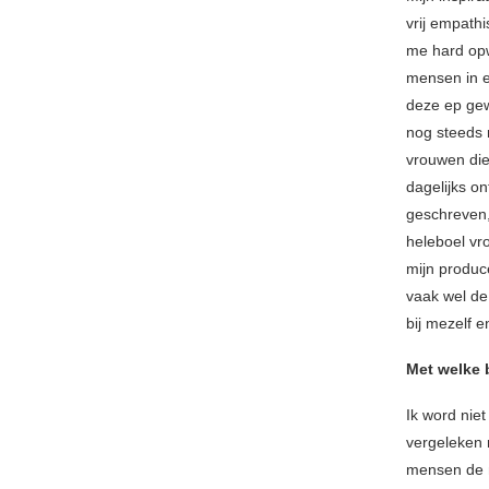
vrij empath
me hard opw
mensen in el
deze ep gew
nog steeds 
vrouwen die
dagelijks on
geschreven,
heleboel vr
mijn produc
vaak wel de
bij mezelf e
Met welke b
Ik word niet
vergeleken 
mensen de m