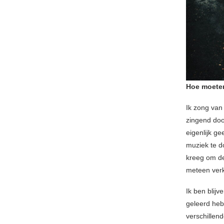
Hoe moeten
Ik zong van 
zingend door
eigenlijk g
muziek te do
kreeg om de
meteen verk
Ik ben blij
geleerd heb
verschillend