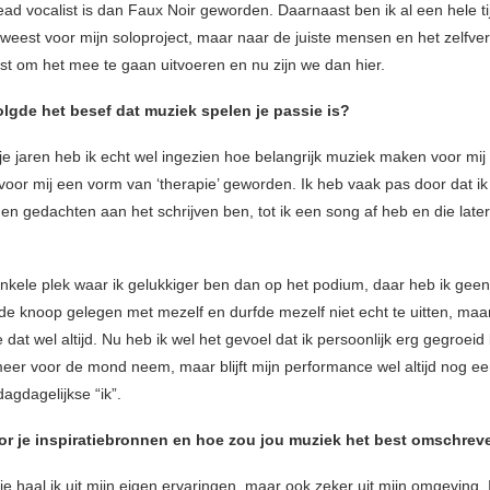
lead vocalist is dan Faux Noir geworden. Daarnaast ben ik al een hele ti
eweest voor mijn soloproject, maar naar de juiste mensen en het zelfve
t om het mee te gaan uitvoeren en nu zijn we dan hier.
lgde het besef dat muziek spelen je passie is?
je jaren heb ik echt wel ingezien hoe belangrijk muziek maken voor mij 
 voor mij een vorm van ‘therapie’ geworden. Ik heb vaak pas door dat ik
en gedachten aan het schrijven ben, tot ik een song af heb en die later
enkele plek waar ik gelukkiger ben dan op het podium, daar heb ik gee
 de knoop gelegen met mezelf en durfde mezelf niet echt te uitten, maar
 dat wel altijd. Nu heb ik wel het gevoel dat ik persoonlijk erg gegroeid
eer voor de mond neem, maar blijft mijn performance wel altijd nog ee
agdagelijkse “ik”.
oor je inspiratiebronnen en hoe zou jou muziek het best omschre
tie haal ik uit mijn eigen ervaringen, maar ook zeker uit mijn omgeving.