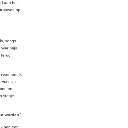
jd aan het
rtrouwen op
is, songs
 over mijn
 terug
n remmen. Ik
 via mijn
 ben en
n stapje
ven worden
?
 Ik ben een