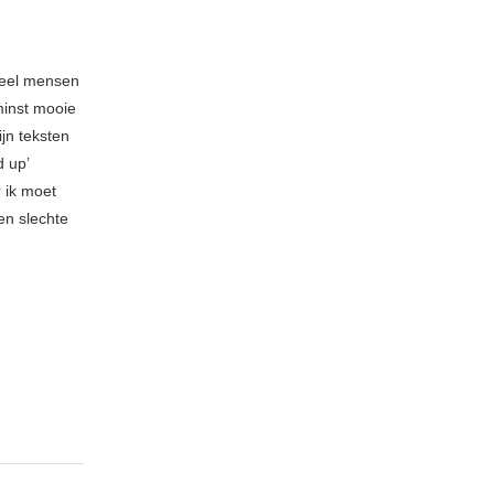
veel mensen
minst mooie
ijn teksten
d up’
 ik moet
en slechte