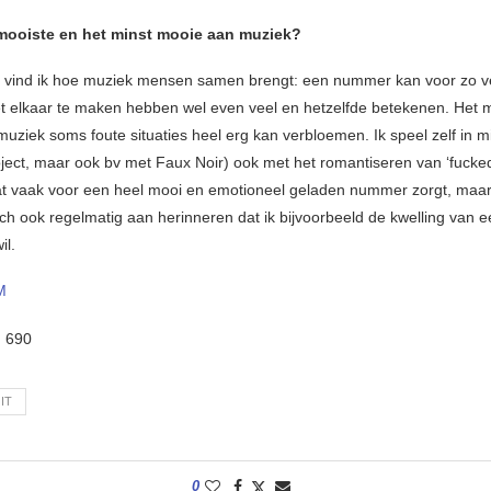
 mooiste en het minst mooie aan muziek?
e vind ik hoe muziek mensen samen brengt: een nummer kan voor zo 
et elkaar te maken hebben wel even veel en hetzelfde betekenen. Het 
muziek soms foute situaties heel erg kan verbloemen. Ik speel zelf in m
roject, maar ook bv met Faux Noir) ook met het romantiseren van ‘fucke
wat vaak voor een heel mooi en emotioneel geladen nummer zorgt, maar
och ook regelmatig aan herinneren dat ik bijvoorbeeld de kwelling van e
wil.
M
:
690
IT
0