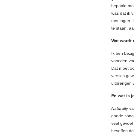
bepaald mom
was dat ik 
meningen. Ik
te staan, aa
Wat wordt 
Ik ben bezi
voorzien voo
Dat moet ook
versies gew
uitbrengen w
En wat is j
Naturally
van
goede songs,
veel gevoel
beseffen dat