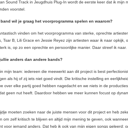
an Sound Track in Jeugdhuis Plug-In wordt de eerste keer dat ik mijn 
den voorstel.
 band wil je graag het voorprogramma spelen en waarom?
fantastisch vinden om het voorprogramma van sterke, oprechte artiesten
 Tsar B, Lili Grace en Jessie Reyez zijn artiesten waar ik naar opkijk,
erk is, op zo een oprechte en persoonlijke manier. Daar streef ik naar.
jullie anders dan andere bands?
n mijn team: iedereen die meewerkt aan dit project is best perfectionis
n als hij of zij iets niet goed vindt. Die kritische instelling en eerlijkhei
we over elke partij goed hebben nagedacht en we niets in de productie
n dat geen nut heeft. Daardoor hebben we meer kunnen focust op dyna
tijdje moeten zoeken naar de juiste mensen voor dit project en heb zek
 om zelf kritisch te blijven en altijd mijn mening te geven, ook wanneer
mt voor iemand anders. Dat heb ik ook van mijn eigen songs geleerd: 