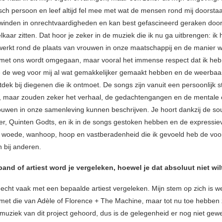
isch persoon en leef altijd fel mee met wat de mensen rond mij doorstaa
inden in onrechtvaardigheden en kan best gefascineerd geraken doo
kaar zitten. Dat hoor je zeker in de muziek die ik nu ga uitbrengen: ik
erkt rond de plaats van vrouwen in onze maatschappij en de manier 
met ons wordt omgegaan, maar vooral het immense respect dat ik heb 
 de weg voor mij al wat gemakkelijker gemaakt hebben en de weerbaar
tdek bij diegenen die ik ontmoet. De songs zijn vanuit een persoonlijk 
 maar zouden zeker het verhaal, de gedachtengangen en de mentale c
ouwen in onze samenleving kunnen beschrijven. Je hoort dankzij de so
er, Quinten Godts, en ik in de songs gestoken hebben en de expressie
 woede, wanhoop, hoop en vastberadenheid die ik gevoeld heb de voorb
n bij anderen.
and of artiest word je vergeleken, hoewel je dat absoluut niet wil
 echt vaak met een bepaalde artiest vergeleken. Mijn stem op zich is we
met die van Adèle of Florence + The Machine, maar tot nu toe hebben 
uziek van dit project gehoord, dus is de gelegenheid er nog niet gew