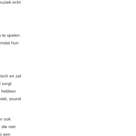
muziek echt
 te spelen.
 omdat hun
tisch en zal
d zorgt
s hebben
miek, sound
er ook
 die niet
op een