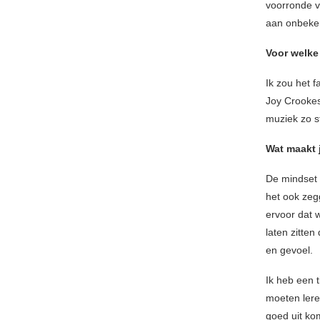
voorronde v
aan onbeken
Voor welke
Ik zou het 
Joy Crookes,
muziek zo st
Wat maakt 
De mindset i
het ook zegge
ervoor dat 
laten zitte
en gevoel.
Ik heb een 
moeten leren
goed uit ko