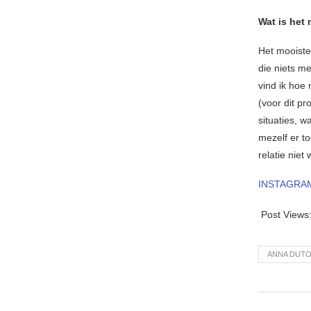
Wat is het
Het mooist
die niets m
vind ik hoe 
(voor dit p
situaties, 
mezelf er t
relatie niet 
INSTAGRA
Post Views
ANNA DUTO