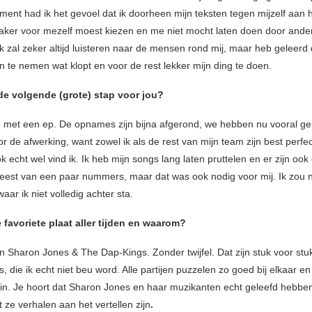
ent had ik het gevoel dat ik doorheen mijn teksten tegen mijzelf aan 
vaker voor mezelf moest kiezen en me niet mocht laten doen door ande
 zal zeker altijd luisteren naar de mensen rond mij, maar heb geleerd da
n te nemen wat klopt en voor de rest lekker mijn ding te doen.
de volgende (grote) stap voor jou?
g met een ep. De opnames zijn bijna afgerond, we hebben nu vooral ge
r de afwerking, want zowel ik als de rest van mijn team zijn best perfec
 echt wel vind ik. Ik heb mijn songs lang laten pruttelen en er zijn ook
eest van een paar nummers, maar dat was ook nodig voor mij. Ik zou 
aar ik niet volledig achter sta.
e favoriete plaat aller tijden en waarom?
 Sharon Jones & The Dap-Kings. Zonder twijfel. Dat zijn stuk voor stu
 die ik echt niet beu word. Alle partijen puzzelen zo goed bij elkaar en 
 in. Je hoort dat Sharon Jones en haar muzikanten echt geleefd hebbe
 ze verhalen aan het vertellen zijn
.