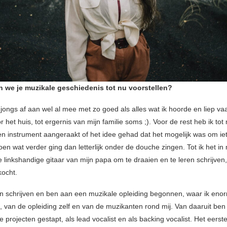
 we je muzikale geschiedenis tot nu voorstellen?
jongs af aan wel al mee met zo goed als alles wat ik hoorde en liep vaa
 het huis, tot ergernis van mijn familie soms ;). Voor de rest heb ik tot 
een instrument aangeraakt of het idee gehad dat het mogelijk was om ie
en wat verder ging dan letterlijk onder de douche zingen. Tot ik het in
 linkshandige gitaar van mijn papa om te draaien en te leren schrijven,
ocht.
ven schrijven en ben aan een muzikale opleiding begonnen, waar ik eno
, van de opleiding zelf en van de muzikanten rond mij. Van daaruit ben 
e projecten gestapt, als lead vocalist en als backing vocalist. Het eerst