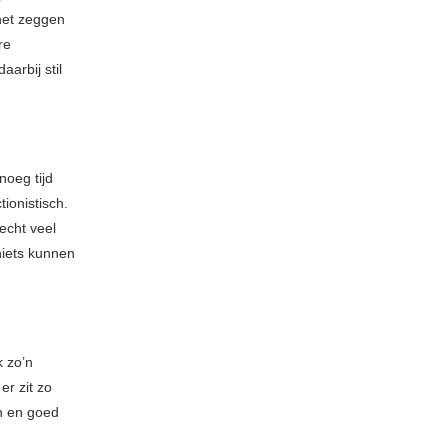
het zeggen
re
arbij stil
noeg tijd
tionistisch.
 echt veel
niets kunnen
k zo’n
er zit zo
n en goed