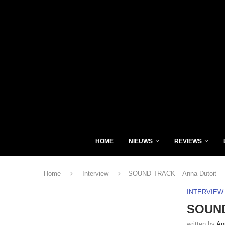
HOME
NIEUWS
REVIEWS
Home
Interview
SOUND TRACK – Anna Dutoit
INTERVIEW
SOUND
written by
An