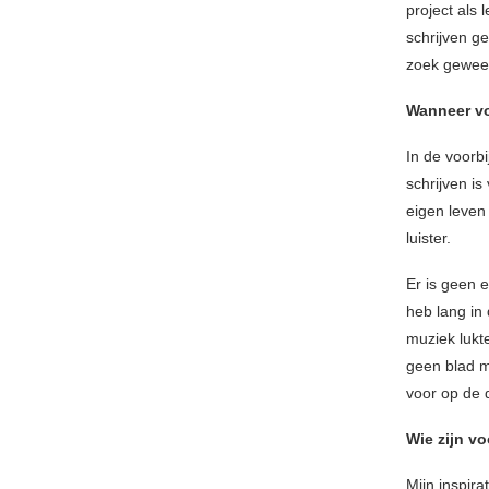
project als 
schrijven g
zoek gewees
Wanneer vo
In de voorbi
schrijven is
eigen leven 
luister.
Er is geen 
heb lang in
muziek lukte
geen blad m
voor op de d
Wie zijn v
Mijn inspira