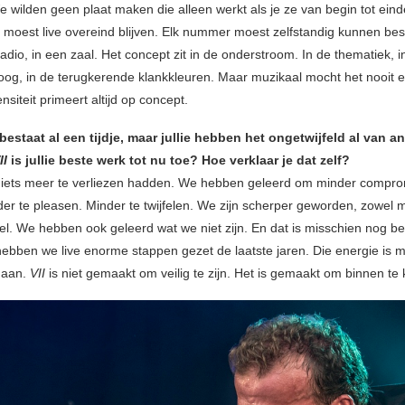
 wilden geen plaat maken die alleen werkt als je ze van begin tot einde
moest live overeind blijven. Elk nummer moest zelfstandig kunnen be
 radio, in een zaal. Het concept zit in de onderstroom. In de thematiek, i
og, in de terugkerende klankkleuren. Maar muzikaal mocht het nooit ee
nsiteit primeert altijd op concept.
bestaat al een tijdje, maar jullie hebben het ongetwijfeld al van a
II
is jullie beste werk tot nu toe? Hoe verklaar je dat zelf?
iets meer te verliezen hadden. We hebben geleerd om minder compro
der te pleasen. Minder te twijfelen. We zijn scherper geworden, zowel m
el. We hebben ook geleerd wat we niet zijn. En dat is misschien nog bel
ebben we live enorme stappen gezet de laatste jaren. Die energie is 
gaan.
VII
is niet gemaakt om veilig te zijn. Het is gemaakt om binnen te