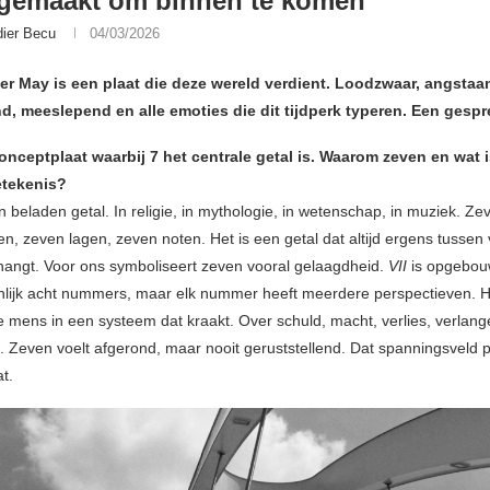
 gemaakt om binnen te komen”
dier Becu
04/03/2026
er May is een plaat die deze wereld verdient. Loodzwaar, angstaa
, meeslepend en alle emoties die dit tijdperk typeren. Een gespr
onceptplaat waarbij 7 het centrale getal is. Waarom zeven en wat 
etekenis?
 beladen getal. In religie, in mythologie, in wetenschap, in muziek. Z
, zeven lagen, zeven noten. Het is een getal dat altijd ergens tussen 
hangt. Voor ons symboliseert zeven vooral gelaagdheid.
VII
is opgebou
nlijk acht nummers, maar elk nummer heeft meerdere perspectieven. 
e mens in een systeem dat kraakt. Over schuld, macht, verlies, verlang
g. Zeven voelt afgerond, maar nooit geruststellend. Dat spanningsveld p
at.