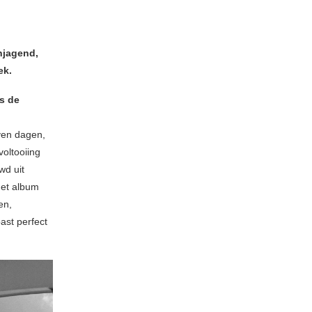
njagend,
ek.
is de
even dagen,
voltooiing
wd uit
Het album
en,
ast perfect