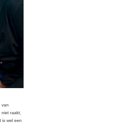
d van
 niet raakt,
t is wel een