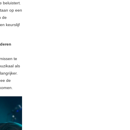
 beluistert.
staan op een
n de
n keurslijf
nderen
missen te
uzikaal als
angrijker.
mee de
 komen.