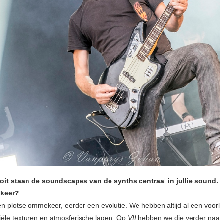
oit staan de soundscapes van de synths centraal in jullie sound
keer?
n plotse ommekeer, eerder een evolutie. We hebben altijd al een voor
riële texturen en atmosferische lagen. Op
VII
hebben we die verder naa