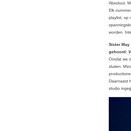
Absoluut. We
Elk nummer 
playlist, op
spanningsbo
worden. Inte
Sister May 
gehoord:
V
Omdat we n
sluiten. Min
productione
Daarnaast h
studio inge