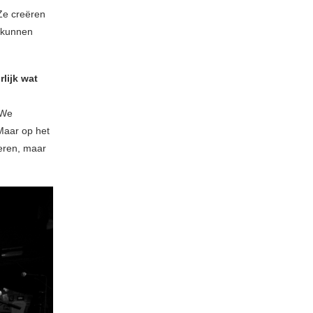
 Ze creëren
e kunnen
lijk wat
 We
Maar op het
eren, maar