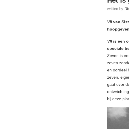
Het is
written by
Di
VII
van Sist
hoopgevend
VII
is een c
speciale b
Zeven is een
zeven zonden
en oordeel 
zeven, eige
gaat over d
ontwrichtin
bij deze pla