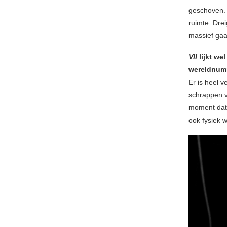
geschoven. 
ruimte. Dre
massief gaa
VII
lijkt we
wereldnum
Er is heel v
schrappen v
moment dat 
ook fysiek w