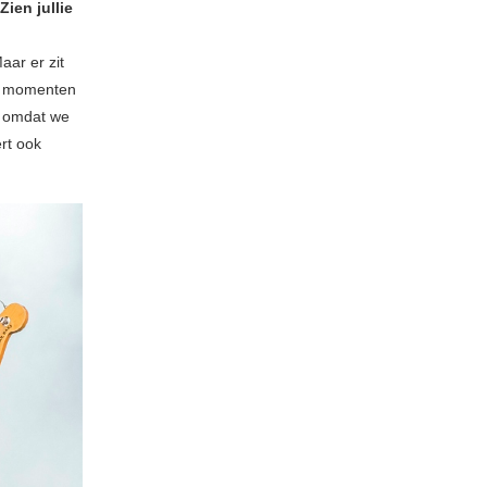
ien jullie
Maar er zit
te momenten
en omdat we
rt ook