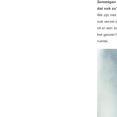
Sommigen zu
dat ook zo
We zijn niet 
ook verzet 
zit er een s
het gevoel 
ruimte.