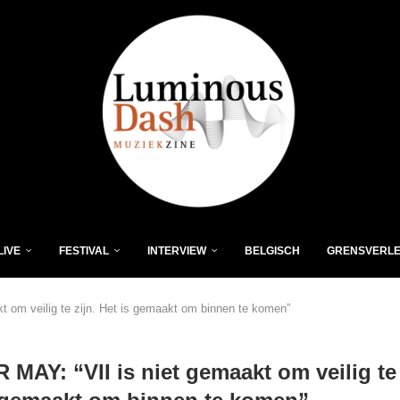
LIVE
FESTIVAL
INTERVIEW
BELGISCH
GRENSVERL
 om veilig te zijn. Het is gemaakt om binnen te komen”
 MAY: “VII is niet gemaakt om veilig te 