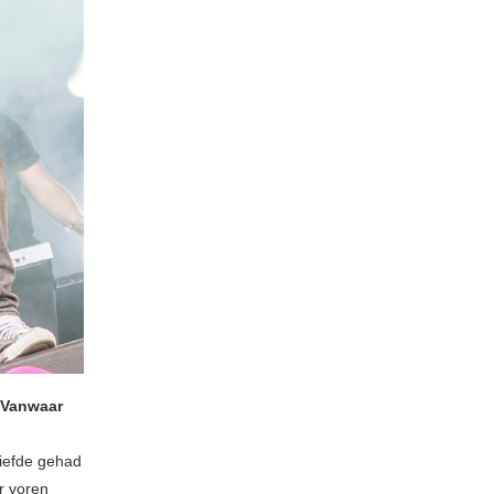
. Vanwaar
liefde gehad
r voren