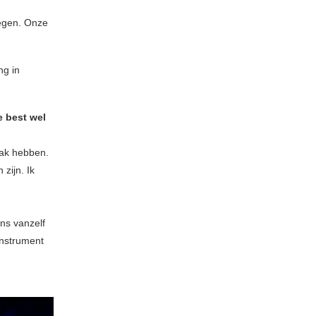
oegen. Onze
ng in
e best wel
aak hebben.
 zijn. Ik
ons vanzelf
instrument