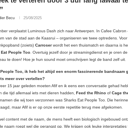
ek te verteren door 3 uur lang lawaai t
”
dier Becu
25/08/2025
ber verplaatst Luminous Dash zich naar Antwerpen. In Cafee Cabron 
rum van de stad aan de Kaasrui – organiseren we twee optredens. Voor
nkpopband (zoiets)
Carroser
wordt het een thuismatch en daarna is he
 Eat People Too
. Overtuig jezelf door je streamingdienst en je oren de
au te doen! Hoe je hun sound moet omschrijven legt de band zelf uit.
 People Too, ik heb het altijd een enorm fascinerende bandnaam
ets meer over vertellen?
veer 15 jaar geleden moeten Afif en ik eens een conversatie gehad he
 die tijd allemaal iets met dieren hadden,
Feed the Rhino
of
Cage th
namen die wij toen verzonnen was Sharks Eat People Too. Die herinne
aagd, maar Afif is er op onze eerste repetitie terug mee afgekomen.
n wel content met de naam, de mens heeft een biologisch ingebouwd on
e naam roept wel die oerangst op. We krijgen ook leuke interpretaties