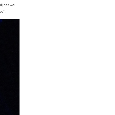
j het wel
oo”.