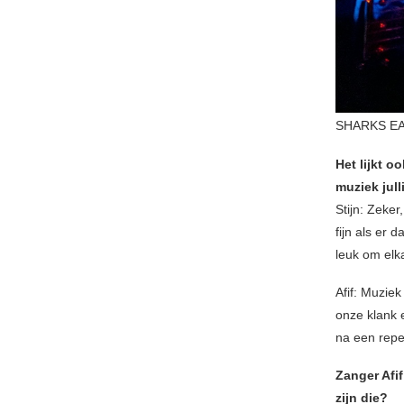
SHARKS EA
Het lijkt o
muziek jull
Stijn: Zeker
fijn als er 
leuk om elka
Afif: Muzie
onze klank e
na een repe
Zanger Afif
zijn die?