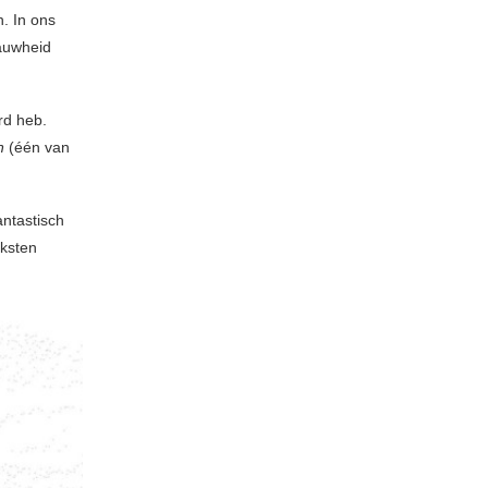
n. In ons
rauwheid
rd heb.
n
(één van
antastisch
eksten