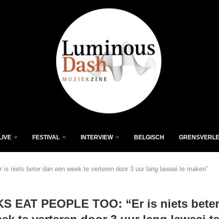
LIVE
FESTIVAL
INTERVIEW
BELGISCH
GRENSVERL
niets beter dan een week te verteren door 3 uur lang lawaai te maken”
S EAT PEOPLE TOO: “Er is niets beter