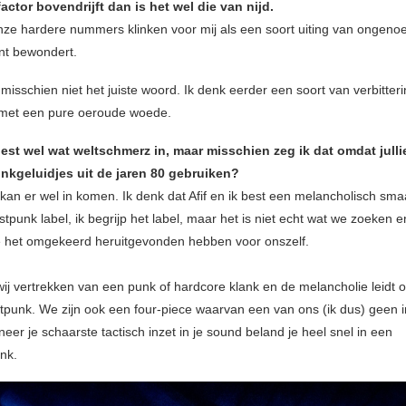
factor bovendrijft dan is het wel die van nijd.
ze hardere nummers klinken voor mij als een soort uiting van ongen
nt bewondert.
is misschien niet het juiste woord. Ik denk eerder een soort van verbitteri
 met een pure oeroude woede.
best wel wat weltschmerz in, maar misschien zeg ik dat omdat julli
nkgeluidjes uit de jaren 80 gebruiken?
 kan er wel in komen. Ik denk dat Afif en ik best een melancholisch sm
tpunk label, ik begrijp het label, maar het is niet echt wat we zoeken en
 het omgekeerd heruitgevonden hebben voor onszelf.
 wij vertrekken van een punk of hardcore klank en de melancholie leidt 
tpunk. We zijn ook een four-piece waarvan een van ons (ik dus) geen 
eer je schaarste tactisch inzet in je sound beland je heel snel in een
nk.