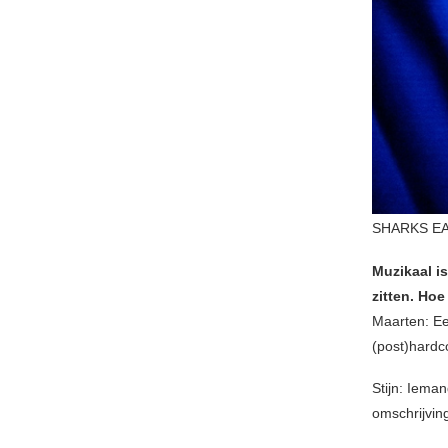
SHARKS EA
Muzikaal is
zitten. Hoe
Maarten: Ee
(post)hardc
Stijn: Ieman
omschrijvin