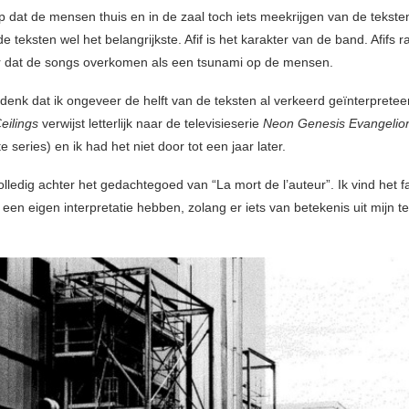
op dat de mensen thuis en in de zaal toch iets meekrijgen van de tekste
de teksten wel het belangrijkste. Afif is het karakter van de band. Afifs 
r dat de songs overkomen als een tsunami op de mensen.
 denk dat ik ongeveer de helft van de teksten al verkeerd geïnterpretee
Ceilings
verwijst letterlijk naar de televisieserie
Neon Genesis Evangelio
te series) en ik had het niet door tot een jaar later.
 volledig achter het gedachtegoed van “La mort de l’auteur”. Ik vind het f
een eigen interpretatie hebben, zolang er iets van betekenis uit mijn t