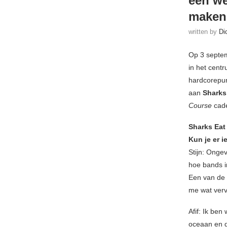
een we
maken
written by
Di
Op 3 septem
in het cent
hardcorepu
aan
Sharks
Course
cade
Sharks Eat
Kun je er i
Stijn: Onge
hoe bands in
Een van de 
me wat verv
Afif: Ik be
oceaan en d