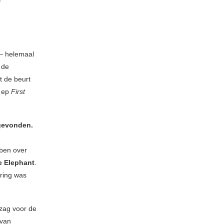
e
– helemaal
 de
t de beurt
 ep
First
 gevonden.
bben over
e Elephant
.
ring was
tzag voor de
 van