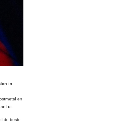
den in
ostmetal en
nt uit.
el de beste