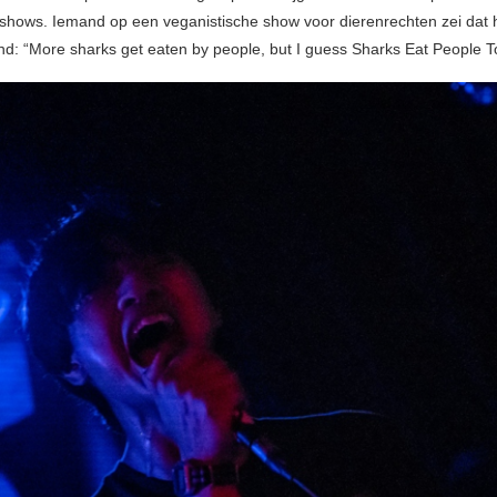
hows. Iemand op een veganistische show voor dierenrechten zei dat hi
d: “More sharks get eaten by people, but I guess Sharks Eat People T