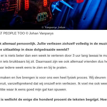
T PEOPLE TOO © Johan Vanparys
ok allemaal persoonlijk. Jullie verliezen zichzelf volledig in de muzi
ie uitlaatklep in deze dolgedraaide wereld?
, er is niets beter dan een week te verteren door 3 uur lang lawaai te ma
dan iets bruikbaars bij zit. Daarnaast zijn we ook allemaal vrienden dus h
ar iedere week eens te zien en bij te praten.
k maken en live brengen is voor ons een heel fysiek proces. Wij sleuren
ruit, vanzelfsprekend dat wij onszelf erin verliezen. Ik voel me ook we
titie waar ik eens goed mijn gal kan spuwen.
 is wellicht de enige die honderd procent de teksten begrijpt. Hoe