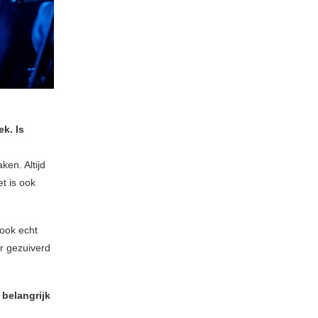
ek. Is
ken. Altijd
et is ook
 ook echt
er gezuiverd
 belangrijk