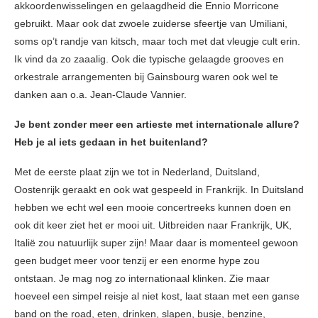
akkoordenwisselingen en gelaagdheid die Ennio Morricone
gebruikt. Maar ook dat zwoele zuiderse sfeertje van Umiliani,
soms op’t randje van kitsch, maar toch met dat vleugje cult erin.
Ik vind da zo zaaalig. Ook die typische gelaagde grooves en
orkestrale arrangementen bij Gainsbourg waren ook wel te
danken aan o.a. Jean-Claude Vannier.
Je bent zonder meer een artieste met internationale allure?
Heb je al iets gedaan in het buitenland?
Met de eerste plaat zijn we tot in Nederland, Duitsland,
Oostenrijk geraakt en ook wat gespeeld in Frankrijk. In Duitsland
hebben we echt wel een mooie concertreeks kunnen doen en
ook dit keer ziet het er mooi uit. Uitbreiden naar Frankrijk, UK,
Italië zou natuurlijk super zijn! Maar daar is momenteel gewoon
geen budget meer voor tenzij er een enorme hype zou
ontstaan. Je mag nog zo internationaal klinken. Zie maar
hoeveel een simpel reisje al niet kost, laat staan met een ganse
band on the road, eten, drinken, slapen, busje, benzine,