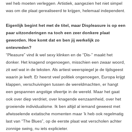
wel heb moeten verleggen. Artistiek, aangezien het niet simpel
was om die plaat gerealiseerd te krijgen, helemaal independent.
Eigenlijk begint het met de titel, maar Displeasure is op een
paar uitzonderingen na toch een zeer donkere plaat
geworden. Hoe komt dat en ben jij werkelijk zo
ontevreden?
“Pleasure” vind ik wel sexy klinken en de “Dis-” maakt het
donker. Het knagend ongenoegen, misschien een zwaar woord,
zit wel wat in de teksten. Als artiest weerspiegel je de tijdsgeest
waarin je leeft. Er heerst veel politiek ongenoegen, Europa krijgt
klappen, verschuivingen tussen de wereldmachten, er hangt
een gespannen angstige sfeertje in de wereld. Maar het gaat
ook over diep verdriet, over knagende eenzaamheid, over het
groeiende individualisme. Ik ben altijd al iemand geweest met
afwisselende extatische momenten maar ‘k heb ook regelmatig
last van “The Blues”, op de eerste plaat wat verscholen achter
zonnige swing, nu iets explicieter.