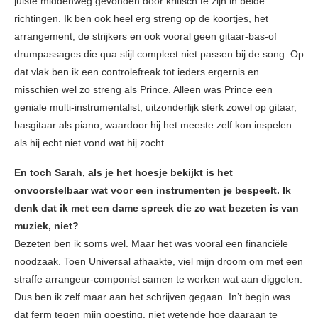
juiste middenweg gevonden door kritisch te zijn in beide
richtingen. Ik ben ook heel erg streng op de koortjes, het
arrangement, de strijkers en ook vooral geen gitaar-bas-of
drumpassages die qua stijl compleet niet passen bij de song. Op
dat vlak ben ik een controlefreak tot ieders ergernis en
misschien wel zo streng als Prince. Alleen was Prince een
geniale multi-instrumentalist, uitzonderlijk sterk zowel op gitaar,
basgitaar als piano, waardoor hij het meeste zelf kon inspelen
als hij echt niet vond wat hij zocht.
En toch Sarah, als je het hoesje bekijkt is het
onvoorstelbaar wat voor een instrumenten je bespeelt. Ik
denk dat ik met een dame spreek die zo wat bezeten is van
muziek, niet?
Bezeten ben ik soms wel. Maar het was vooral een financiële
noodzaak. Toen Universal afhaakte, viel mijn droom om met een
straffe arrangeur-componist samen te werken wat aan diggelen.
Dus ben ik zelf maar aan het schrijven gegaan. In’t begin was
dat ferm tegen mijn goesting, niet wetende hoe daaraan te