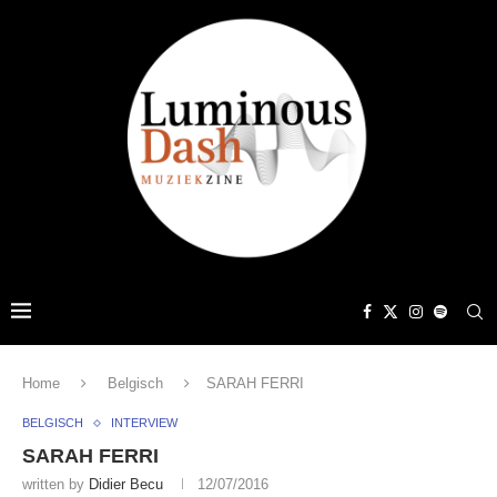
Home
Belgisch
SARAH FERRI
BELGISCH
INTERVIEW
SARAH FERRI
written by
Didier Becu
12/07/2016