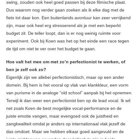
swing, zouden ook heel goed passen bij deze filmische plaat.
Dus waarom nog verder gaan zoeken als ik elke dag met de
fiets tot daar kon. Een buitenlands avontuur kan zeer verrijkend
zijn, maar ook heel erg stresserend als je met een beperkt
budget zit. De teller loopt, dan is er nog weinig ruimte voor
experiment. Ook bij Koen was het op het einde een race tegen
de tijd om niet te ver over het budget te gaan.
Hoe valt het mee om met zo’n perfectionist te werken, of
ben je zelf ook zo?
Eigenlijk zijn we allebei perfectionistisch, maar op een ander
domein. Bij hem is het vooral op vlak van klankkleur, een vorm
van purisme in de analoge “old school” aanpak bij het opnemen.
Terwijl ik dan weer een perfectionist ben op de lead vocal. Ik wil
net zoals Koen de best mogelijke vocal-performance en de
juiste emotie vangen, maar evengoed ook de juistheid en
zangkwaliteit omdat je anders op internationaal vlak jezelf de
das omdoet. Maar we hebben elkaar goed aangevuld en de