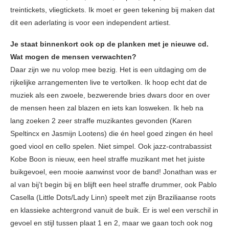
treintickets, vliegtickets. Ik moet er geen tekening bij maken dat
dit een aderlating is voor een independent artiest.
Je staat binnenkort ook op de planken met je nieuwe cd.
Wat mogen de mensen verwachten?
Daar zijn we nu volop mee bezig. Het is een uitdaging om de
rijkelijke arrangementen live te vertolken. Ik hoop echt dat de
muziek als een zwoele, bezwerende bries dwars door en over
de mensen heen zal blazen en iets kan losweken. Ik heb na
lang zoeken 2 zeer straffe muzikantes gevonden (Karen
Speltincx en Jasmijn Lootens) die én heel goed zingen én heel
goed viool en cello spelen. Niet simpel. Ook jazz-contrabassist
Kobe Boon is nieuw, een heel straffe muzikant met het juiste
buikgevoel, een mooie aanwinst voor de band! Jonathan was er
al van bij’t begin bij en blijft een heel straffe drummer, ook Pablo
Casella (Little Dots/Lady Linn) speelt met zijn Braziliaanse roots
en klassieke achtergrond vanuit de buik. Er is wel een verschil in
gevoel en stijl tussen plaat 1 en 2, maar we gaan toch ook nog