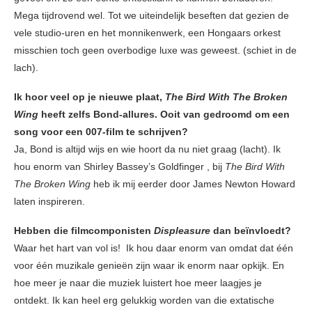
Mega tijdrovend wel. Tot we uiteindelijk beseften dat gezien de
vele studio-uren en het monnikenwerk, een Hongaars orkest
misschien toch geen overbodige luxe was geweest. (schiet in de
lach).
Ik hoor veel op je nieuwe plaat,
The Bird With The Broken
Wing
heeft zelfs Bond-allures. Ooit van gedroomd om een
song voor een 007-film te schrijven?
Ja, Bond is altijd wijs en wie hoort da nu niet graag (lacht). Ik
hou enorm van Shirley Bassey’s Goldfinger , bij
The Bird With
The Broken Wing
heb ik mij eerder door James Newton Howard
laten inspireren.
Hebben die filmcomponisten
Displeasure
dan beïnvloedt?
Waar het hart van vol is! Ik hou daar enorm van omdat dat één
voor één muzikale genieën zijn waar ik enorm naar opkijk. En
hoe meer je naar die muziek luistert hoe meer laagjes je
ontdekt. Ik kan heel erg gelukkig worden van die extatische