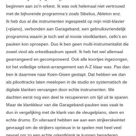
beginnen aan zo’n orkest. Ik was ook helemaal niet vertrouwd
met de bijhorende programma’s zoals Sibelius, Ableton enz.
Ik heb dus al die instrumenten ingespeeld op mijn midi-klavier
(=piano), verbonden aan Garageband, een gebruiksvriendelijk
programma waarin je toch wel al mooie vioolklanken, cello’s en
pauken kon oproepen. Dus ik ben geen multi-instrumentalist die
zowel viool als orkestbasdrum speelt. Ik heb het wel allemaal
gearrangeerd en gecomponeerd. Ook alle koortjes ingezongen,
tot het volledige orkest-arrangement van A-Z klaar was. Pas dan
ben ik daarmee naar Koen-Gisen gestapt. Dat hebben we dan
als piloottracks laten meelopen in de studio en systematisch de
digitale klanken vervangen door echte instrumenten. We
dachten eerst nog een deel te recupereren om tijd uit te sparen.
Maar de klankkleur van die Garageband-pauken was vaak te
dun in vergelijking met de klank van de vleugelpiano, stem en
echte drums. En uiteraard hebben we aan een strijkerskwintet
gevraagd om de strijkers opnieuw in te spelen met heel veel
gevoel om zo een echte orkestklank te kunnen benaderen.