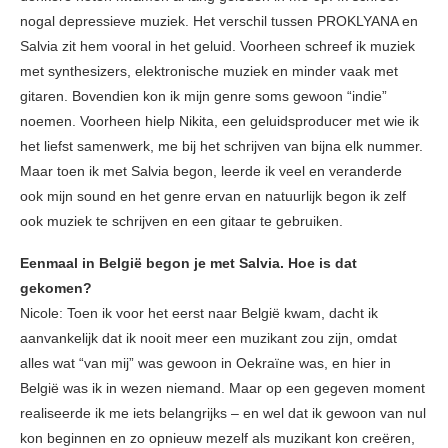
nogal depressieve muziek. Het verschil tussen PROKLYANA en
Salvia zit hem vooral in het geluid. Voorheen schreef ik muziek
met synthesizers, elektronische muziek en minder vaak met
gitaren. Bovendien kon ik mijn genre soms gewoon “indie”
noemen. Voorheen hielp Nikita, een geluidsproducer met wie ik
het liefst samenwerk, me bij het schrijven van bijna elk nummer.
Maar toen ik met Salvia begon, leerde ik veel en veranderde
ook mijn sound en het genre ervan en natuurlijk begon ik zelf
ook muziek te schrijven en een gitaar te gebruiken.
Eenmaal in België begon je met Salvia. Hoe is dat
gekomen?
Nicole: Toen ik voor het eerst naar België kwam, dacht ik
aanvankelijk dat ik nooit meer een muzikant zou zijn, omdat
alles wat “van mij” was gewoon in Oekraïne was, en hier in
België was ik in wezen niemand. Maar op een gegeven moment
realiseerde ik me iets belangrijks – en wel dat ik gewoon van nul
kon beginnen en zo opnieuw mezelf als muzikant kon creëren,