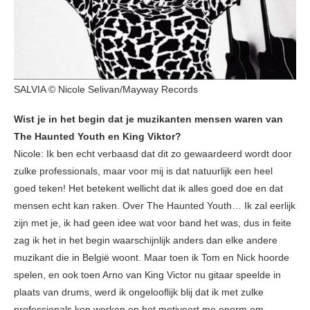
SALVIA © Nicole Selivan/Mayway Records
Wist je in het begin dat je muzikanten mensen waren van
The Haunted Youth en King Viktor?
Nicole: Ik ben echt verbaasd dat dit zo gewaardeerd wordt door
zulke professionals, maar voor mij is dat natuurlijk een heel
goed teken! Het betekent wellicht dat ik alles goed doe en dat
mensen echt kan raken. Over The Haunted Youth… Ik zal eerlijk
zijn met je, ik had geen idee wat voor band het was, dus in feite
zag ik het in het begin waarschijnlijk anders dan elke andere
muzikant die in België woont. Maar toen ik Tom en Nick hoorde
spelen, en ook toen Arno van King Victor nu gitaar speelde in
plaats van drums, werd ik ongelooflijk blij dat ik met zulke
professionals kon werken en het motiveert me enorm om