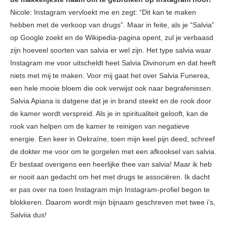
Nicole: Instagram vervloekt me en zegt: “Dit kan te maken
hebben met de verkoop van drugs”. Maar in feite, als je “Salvia”
op Google zoekt en de Wikipedia-pagina opent, zul je verbaasd
zijn hoeveel soorten van salvia er wel zijn. Het type salvia waar
Instagram me voor uitscheldt heet Salvia Divinorum en dat heeft
niets met mij te maken. Voor mij gaat het over Salvia Funerea,
een hele mooie bloem die ook verwijst ook naar begrafenissen.
Salvia Apiana is datgene dat je in brand steekt en de rook door
de kamer wordt verspreid. Als je in spiritualiteit gelooft, kan de
rook van helpen om de kamer te reinigen van negatieve
energie. Een keer in Oekraïne, toen mijn keel pijn deed, schreef
de dokter me voor om te gorgelen met een afkooksel van salvia.
Er bestaat overigens een heerlijke thee van salvia! Maar ik heb
er nooit aan gedacht om het met drugs te associëren. Ik dacht
er pas over na toen Instagram mijn Instagram-profiel begon te
blokkeren. Daarom wordt mijn bijnaam geschreven met twee i’s,
Salviia dus!