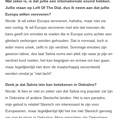
Wat zeker is, is dat jullie een internationale sound hebben.
Jullie staan op Left Of The Dial, dus ik neem aan dat jullie
Europa willen veroveren?
Nicole: Ik wil zeker Europa veroveren, hahaha, maar niet via
een oorlog. Ik wil Europa veroveren met iets dat mensen de
kans geeft om emoties te voelen die in Europa soms achter een
glimlach verborgen worden gehouden. Dat is normaal, toch is
ieder mens uniek, zelfs in zijn verdriet. Sommige emoties zijn
gewoon taboe, dus laat Salvia soms een plek zijn waar je pijn en
verdriet kunt voelen, het kan begrijpen en ermee om kan gaan,
maar tegelijkertijd niet door de maatschappij veroordeeld
worden omdat je “niet lacht”.
Denk je dat Salvia iets kan betekenen in Oekraïne?
Nicole: Ik ben er niet zo zeker van dat Salvia erg populair zal zijn
in Oekraïne of andere Slavische landen. Het is een paradox,
mijn geluid is relatief Slavisch om interessant te zijn voor
Europeanen, maar tegelijkertijd lijkt het me niet Slavisch genoeg
om aan te slaan in Oekraïne. Maar misschien zijn Oekraïners