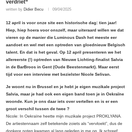
verdriet”
written by
Didier Becu
09/04/2025
12 april is voor onze site een historische dag: tien jaar!
Hiep, hiep hoera voor onszelf, maar uiteraard willen we dat
vieren op de manier die Luminous Dash het meeste eer
aandoet en wel met een optreden van gloednieuw Belgisch
talent. En dat is het geval. Op 12 april presenteren we het
allereerste (!) optreden van Nieuwe Lichting-finalist Salvia
in de BarBroos in Gent (Oude Beestenmarkt). Maar eerst
tijd voor een interview met bezielster Nicole Selivan.
Je woont nu in Brussel en je hebt je eigen muzikale project
Salvia, maar je had ook een eigen band toen je in Oekraïne
woonde. Kun je ons daar iets over vertellen en is er een
groot verschil tussen de twee ?
Nicole: In Oekraïne heette mijn muzikale project PROKLYANA.
De artiestennaam zelf betekende zoiets als “vervloekt”, dus de
donkere noten kwamen al lang geleden in me op. Ik schreef