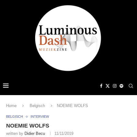
Home
Belgisch
NOEMIE WOLFS
BELGISCH
INTERVIEW
NOEMIE WOLFS
written by
Didier Becu
11/11/2019