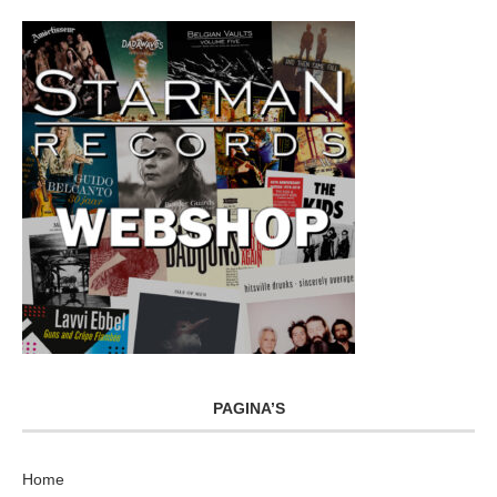
PAGINA’S
Home