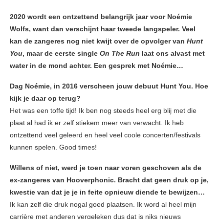
2020 wordt een ontzettend belangrijk jaar voor Noémie
Wolfs, want dan verschijnt haar tweede langspeler. Veel
kan de zangeres nog niet kwijt over de opvolger van
Hunt
You
, maar de eerste single
On The Run
laat ons alvast met
water in de mond achter. Een gesprek met Noémie…
Dag Noémie, in 2016 verscheen jouw debuut Hunt You. Hoe
kijk je daar op terug?
Het was een toffe tijd! Ik ben nog steeds heel erg blij met die
plaat al had ik er zelf stiekem meer van verwacht. Ik heb
ontzettend veel geleerd en heel veel coole concerten/festivals
kunnen spelen. Good times!
Willens of niet, werd je toen naar voren geschoven als de
ex-zangeres van Hooverphonic. Bracht dat geen druk op je,
kwestie van dat je je in feite opnieuw diende te bewijzen…
Ik kan zelf die druk nogal goed plaatsen. Ik word al heel mijn
carrière met anderen vergeleken dus dat is niks nieuws