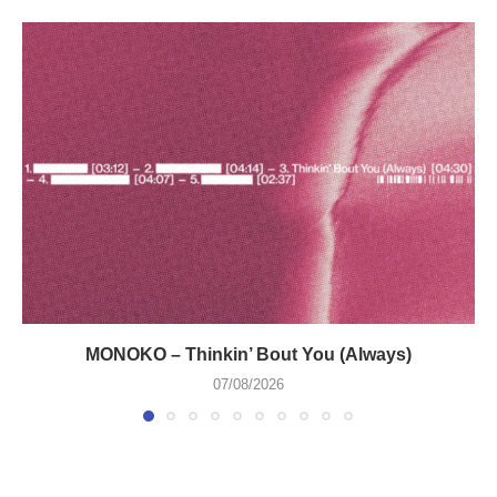
MONOKO – Thinkin’ Bout You (Always)
07/08/2026