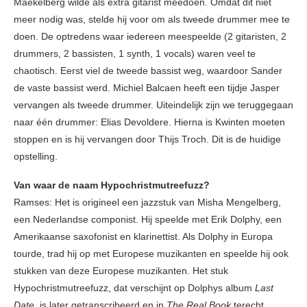
Maekelberg wilde als extra gitarist meedoen. Omdat dit niet
meer nodig was, stelde hij voor om als tweede drummer mee te
doen. De optredens waar iedereen meespeelde (2 gitaristen, 2
drummers, 2 bassisten, 1 synth, 1 vocals) waren veel te
chaotisch. Eerst viel de tweede bassist weg, waardoor Sander
de vaste bassist werd. Michiel Balcaen heeft een tijdje Jasper
vervangen als tweede drummer. Uiteindelijk zijn we teruggegaan
naar één drummer: Elias Devoldere. Hierna is Kwinten moeten
stoppen en is hij vervangen door Thijs Troch. Dit is de huidige
opstelling.
Van waar de naam Hypochristmutreefuzz?
Ramses: Het is origineel een jazzstuk van Misha Mengelberg,
een Nederlandse componist. Hij speelde met Erik Dolphy, een
Amerikaanse saxofonist en klarinettist. Als Dolphy in Europa
tourde, trad hij op met Europese muzikanten en speelde hij ook
stukken van deze Europese muzikanten. Het stuk
Hypochristmutreefuzz, dat verschijnt op Dolphys album
Last
Date
, is later getranscribeerd en in
The Real Book
terecht