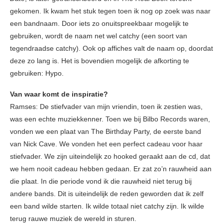
gekomen. Ik kwam het stuk tegen toen ik nog op zoek was naar
een bandnaam. Door iets zo onuitspreekbaar mogelijk te
gebruiken, wordt de naam net wel catchy (een soort van
tegendraadse catchy). Ook op affiches valt de naam op, doordat
deze zo lang is. Het is bovendien mogelijk de afkorting te
gebruiken: Hypo.
Van waar komt de inspiratie?
Ramses: De stiefvader van mijn vriendin, toen ik zestien was,
was een echte muziekkenner. Toen we bij Bilbo Records waren,
vonden we een plaat van The Birthday Party, de eerste band
van Nick Cave. We vonden het een perfect cadeau voor haar
stiefvader. We zijn uiteindelijk zo hooked geraakt aan de cd, dat
we hem nooit cadeau hebben gedaan. Er zat zo’n rauwheid aan
die plaat. In die periode vond ik die rauwheid niet terug bij
andere bands. Dit is uiteindelijk de reden geworden dat ik zelf
een band wilde starten. Ik wilde totaal niet catchy zijn. Ik wilde
terug rauwe muziek de wereld in sturen.