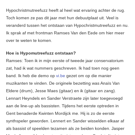
Hypochristmutreefuzz heeft al heel wat ervaring achter de rug.
Toch komen ze pas dit jaar met hun debuutplaat uit. Veel is
veranderd tussen het ontstaan van Hypochristmutreefuzz en nu.
Ik sprak af met frontman Ramses Van den Eede om hier meer
over te weten te komen.
Hoe is Hypomutreefuzz ontstaan?
Ramses: Toen ik in mijn eerste of tweede jaar conservatorium
zat, had ik wat nummers geschreven. Ik had toen nog geen
band. Ik heb die demo op
vi.be
gezet om op die manier
muzikanten te vinden. De originele bezetting was Anaïs Van
Eldere (drum), Jesse Maes (gitaar) en ik (gitaar en zang).
Lennart Heyndels en Sander Verstraete zijn later toegevoegd
aan de line-up als bassisten. Tijdens het eerste optreden in
Gent benaderde Kwinten Mordijck me. Hij is zo de eerste
synthspeler geworden. Lennert en Sander wisselden elkaar af
als bassist of speelden tezamen als ze beiden konden. Jasper