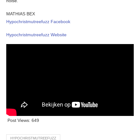
noise.
MATHIAS BEX
Hypochristmutreefuzz Facebook
Hypochristmutreefuzz Website
Post Views:
649
HYPOCHRISTMUTREEFUZZ