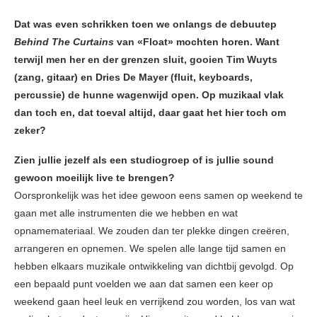
Dat was even schrikken toen we onlangs de debuutep
Behind The Curtains
van «Float» mochten horen. Want
terwijl men her en der grenzen sluit, gooien Tim Wuyts
(zang, gitaar) en Dries De Mayer (fluit, keyboards,
percussie) de hunne wagenwijd open. Op muzikaal vlak
dan toch en, dat toeval altijd, daar gaat het hier toch om
zeker?
Zien jullie jezelf als een studiogroep of is jullie sound
gewoon moeilijk live te brengen?
Oorspronkelijk was het idee gewoon eens samen op weekend te
gaan met alle instrumenten die we hebben en wat
opnamemateriaal. We zouden dan ter plekke dingen creëren,
arrangeren en opnemen. We spelen alle lange tijd samen en
hebben elkaars muzikale ontwikkeling van dichtbij gevolgd. Op
een bepaald punt voelden we aan dat samen een keer op
weekend gaan heel leuk en verrijkend zou worden, los van wat