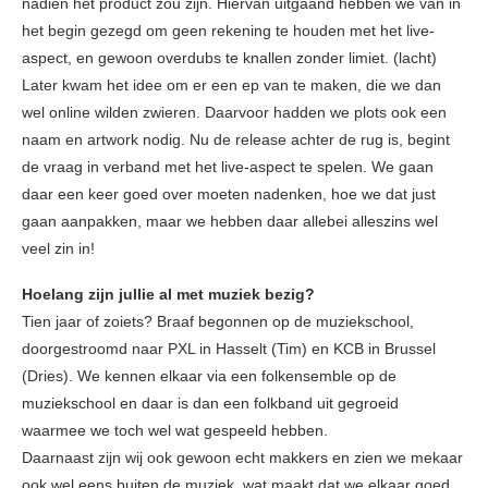
nadien het product zou zijn. Hiervan uitgaand hebben we van in
het begin gezegd om geen rekening te houden met het live-
aspect, en gewoon overdubs te knallen zonder limiet. (lacht)
Later kwam het idee om er een ep van te maken, die we dan
wel online wilden zwieren. Daarvoor hadden we plots ook een
naam en artwork nodig. Nu de release achter de rug is, begint
de vraag in verband met het live-aspect te spelen. We gaan
daar een keer goed over moeten nadenken, hoe we dat just
gaan aanpakken, maar we hebben daar allebei alleszins wel
veel zin in!
Hoelang zijn jullie al met muziek bezig?
Tien jaar of zoiets? Braaf begonnen op de muziekschool,
doorgestroomd naar PXL in Hasselt (Tim) en KCB in Brussel
(Dries). We kennen elkaar via een folkensemble op de
muziekschool en daar is dan een folkband uit gegroeid
waarmee we toch wel wat gespeeld hebben.
Daarnaast zijn wij ook gewoon echt makkers en zien we mekaar
ook wel eens buiten de muziek, wat maakt dat we elkaar goed