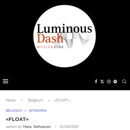
Home
Belgisch
«FLOAT»
BELGISCH
INTERVIEW
«FLOAT»
written by
Hans Verhoeven
01/04/2020