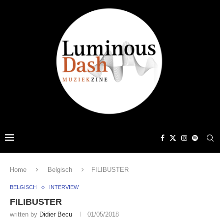
Home
Belgisch
FILIBUSTER
BELGISCH
INTERVIEW
FILIBUSTER
written by
Didier Becu
01/05/2018