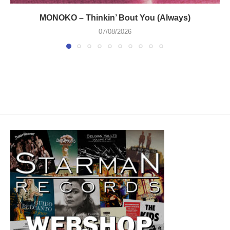
MONOKO – Thinkin’ Bout You (Always)
07/08/2026