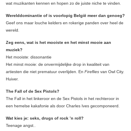
wat muzikanten kennen en hopen zo de juiste niche te vinden.
Werelddominantie of is voorlopig België meer dan genoeg?
Geef ons maar louche kelders en rokerige panden over heel de
wereld.
Zeg eens, wat is het mooiste en het minst mooie aan
muziek?
Het mooiste: dissonantie
Het minst mooie: de onvermijdelijke drop in kwaliteit van
artiesten die niet prematuur overlijden. En
Fireflies
van Owl City.
Huiver.
The Fall of de Sex Pistols?
The Fall in het linkeroor en de Sex Pistols in het rechteroor in
een hemelse kakafonie als door Charles Ives gecomponeerd.
Wat kies je: seks, drugs of rock ’n roll?
Teenage angst..