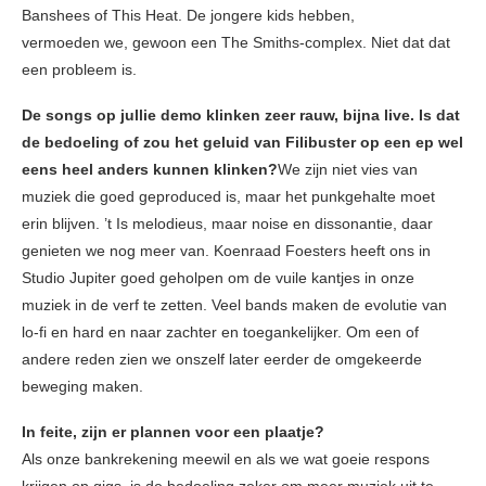
Banshees of This Heat. De jongere kids hebben,
vermoeden we, gewoon een The Smiths-complex. Niet dat dat
een probleem is.
De songs op jullie demo klinken zeer rauw, bijna live. Is dat
de bedoeling of zou het geluid van Filibuster op een ep wel
eens heel anders kunnen klinken?
We zijn niet vies van
muziek die goed geproduced is, maar het punkgehalte moet
erin blijven. ’t Is melodieus, maar noise en dissonantie, daar
genieten we nog meer van. Koenraad Foesters heeft ons in
Studio Jupiter goed geholpen om de vuile kantjes in onze
muziek in de verf te zetten. Veel bands maken de evolutie van
lo-fi en hard en naar zachter en toegankelijker. Om een of
andere reden zien we onszelf later eerder de omgekeerde
beweging maken.
In feite, zijn er plannen voor een plaatje?
Als onze bankrekening meewil en als we wat goeie respons