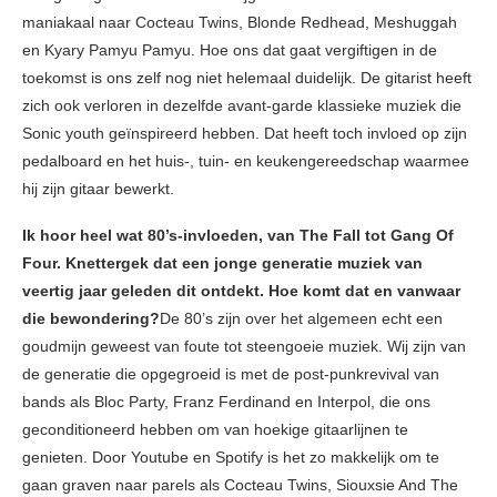
maniakaal naar Cocteau Twins, Blonde Redhead, Meshuggah
en Kyary Pamyu Pamyu. Hoe ons dat gaat vergiftigen in de
toekomst is ons zelf nog niet helemaal duidelijk. De gitarist heeft
zich ook verloren in dezelfde avant-garde klassieke muziek die
Sonic youth geïnspireerd hebben. Dat heeft toch invloed op zijn
pedalboard en het huis-, tuin- en keukengereedschap waarmee
hij zijn gitaar bewerkt.
Ik hoor heel wat 80’s-invloeden, van The Fall tot Gang Of
Four. Knettergek dat een jonge generatie muziek van
veertig jaar geleden dit ontdekt. Hoe komt dat en vanwaar
die bewondering?
De 80’s zijn over het algemeen echt een
goudmijn geweest van foute tot steengoeie muziek. Wij zijn van
de generatie die opgegroeid is met de post-punkrevival van
bands als Bloc Party, Franz Ferdinand en Interpol, die ons
geconditioneerd hebben om van hoekige gitaarlijnen te
genieten. Door Youtube en Spotify is het zo makkelijk om te
gaan graven naar parels als Cocteau Twins, Siouxsie And The