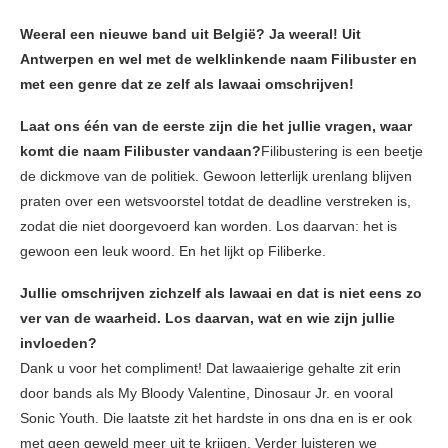
Weeral een nieuwe band uit België? Ja weeral! Uit
Antwerpen en wel met de welklinkende naam Filibuster en
met een genre dat ze zelf als lawaai omschrijven!
Laat ons één van de eerste zijn die het jullie vragen, waar
komt die naam Filibuster vandaan?
Filibustering is een beetje
de dickmove van de politiek. Gewoon letterlijk urenlang blijven
praten over een wetsvoorstel totdat de deadline verstreken is,
zodat die niet doorgevoerd kan worden. Los daarvan: het is
gewoon een leuk woord. En het lijkt op Filiberke.
Jullie omschrijven zichzelf als lawaai en dat is niet eens zo
ver van de waarheid. Los daarvan, wat en wie zijn jullie
invloeden?
Dank u voor het compliment! Dat lawaaierige gehalte zit erin
door bands als My Bloody Valentine, Dinosaur Jr. en vooral
Sonic Youth. Die laatste zit het hardste in ons dna en is er ook
met geen geweld meer uit te krijgen. Verder luisteren we