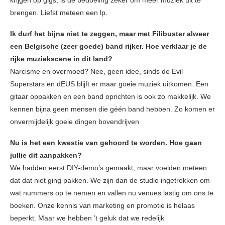
krijgen op gigs, is de bedoeling zeker om meer muziek uit te
brengen. Liefst meteen een lp.
Ik durf het bijna niet te zeggen, maar met Filibuster alweer
een Belgische (zeer goede) band rijker. Hoe verklaar je de
rijke muziekscene in dit land?
Narcisme en overmoed? Nee, geen idee, sinds de Evil
Superstars en dEUS blijft er maar goeie muziek uitkomen. Een
gitaar oppakken en een band oprichten is ook zo makkelijk. We
kennen bijna geen mensen die géén band hebben. Zo komen er
onvermijdelijk goeie dingen bovendrijven
Nu is het een kwestie van gehoord te worden. Hoe gaan
jullie dit aanpakken?
We hadden eerst DIY-demo’s gemaakt, maar voelden meteen
dat dat niet ging pakken. We zijn dan de studio ingetrokken om
wat nummers op te nemen en vallen nu venues lastig om ons te
boeken. Onze kennis van marketing en promotie is helaas
beperkt. Maar we hebben ’t geluk dat we redelijk