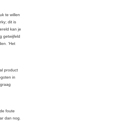
k te willen
y; dit is
ereld kan je
 getwijfeld
den. ‘Het
al product
goten in
 graag
 de foute
aar dan nog.