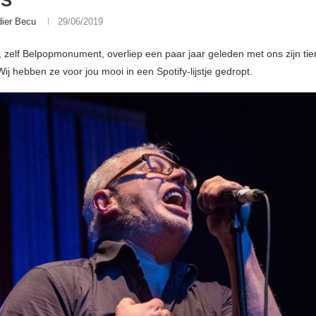
IS
dier Becu
29/06/2019
s, zelf Belpopmonument, overliep een paar jaar geleden met ons zijn tie
Wij hebben ze voor jou mooi in een Spotify-lijstje gedropt.