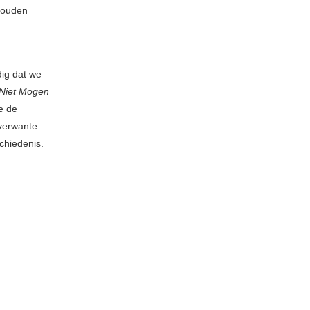
 zouden
dig dat we
Niet Mogen
e de
verwante
chiedenis.