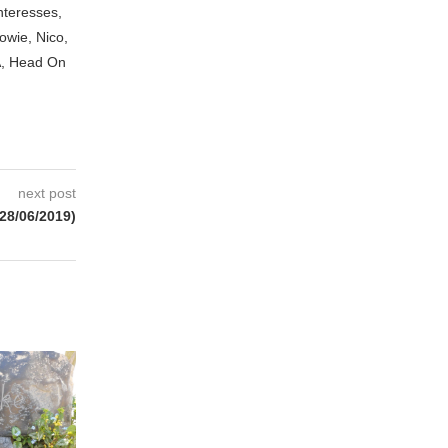
nteresses,
owie, Nico,
A, Head On
next post
8/06/2019)