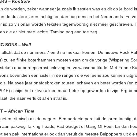
ERS –
Kontrole
 de worden, zeker wanneer je zoals ik zestien was en dit op je bord k
an de duistere jaren tachtig, en dan nog eens in het Nederlands. En v
ar is: zo visionair worden teksten tegenwoordig niet meer geschreven
ep die er niet mee lachte. Tamino nog aan toe zeg.
NG SONS –
Wall
 allicht dat de nummers 7 en 8 na mekaar komen. De nieuwe Rock Ral
s) zullen flinke boterhammen moeten eten om de vorige (Wispering So
 steken qua beroepsernst, inleving en volwassenattitude. Met Fenne 
ons bovendien een sister in de rangen die wel eens zou kunnen uitgroe
ois. Na twee jaar onafgebroken touren, schaven en beter worden (en z
016) schijnt het er live alleen maar beter op geworden te zijn. Erg be
aat, die naar verluidt af én straf is.
ST –
African Time
neten, ritmisch als de negers. Een perfecte parel uit de jaren tachtig, d
 aan pakweg Talking Heads, Fad Gadget of Gang Of Four. En dan hoor 
kt een pak internationaler ook dan veruit de meeste Belpoppers uit die t