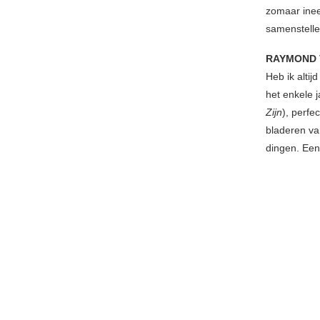
zomaar inee
samenstelle
RAYMOND 
Heb ik alti
het enkele
Zijn
), perfe
bladeren va
dingen. Een