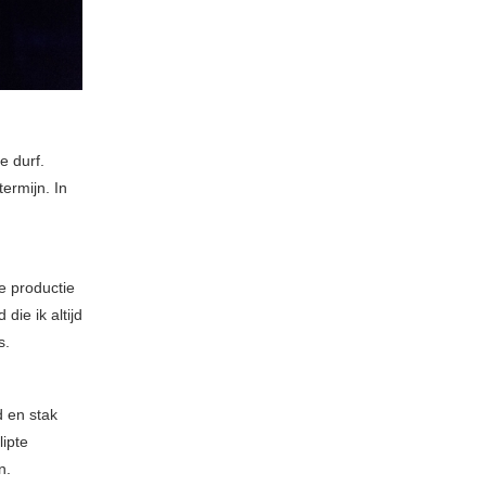
e durf.
ermijn. In
e productie
ie ik altijd
s.
d en stak
lipte
n.