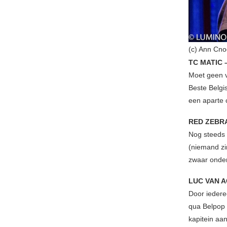
(c) Ann Cno
TC MATIC 
Moet geen ve
Beste Belgi
een aparte c
RED ZEBR
Nog steeds 
(niemand zi
zwaar onde
LUC VAN 
Door iedere
qua Belpop e
kapitein aan