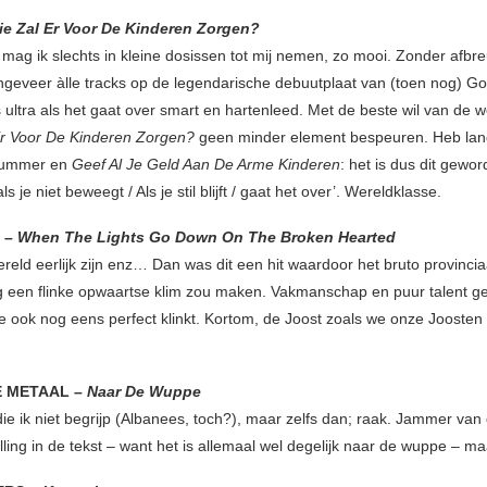
ie Zal Er Voor De Kinderen Zorgen?
mag ik slechts in kleine dosissen tot mij nemen, zo mooi. Zonder afbreu
geveer àlle tracks op de legendarische debuutplaat van (toen nog) Gork
 ultra als het gaat over smart en hartenleed. Met de beste wil van de w
Er Voor De Kinderen Zorgen?
geen minder element bespeuren. Heb lang
 nummer en
Geef Al Je Geld Aan De Arme Kinderen
: het is dus dit gewor
ls je niet beweegt / Als je stil blijft / gaat het over’. Wereldklasse.
 –
When The Lights Go Down On The Broken Hearted
reld eerlijk zijn enz… Dan was dit een hit waardoor het bruto provincia
 een flinke opwaartse klim zou maken. Vakmanschap en puur talent ge
e ook nog eens perfect klinkt. Kortom, de Joost zoals we onze Joosten
E METAAL –
Naar De Wuppe
die ik niet begrijp (Albanees, toch?), maar zelfs dan; raak. Jammer van
lling in de tekst – want het is allemaal wel degelijk naar de wuppe – m