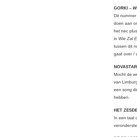
GORKI –
W
Dit nummer 
doen aan on
het nec plus
in
Wie Zal 
tussen dit
gaat over / a
NOVASTAR
Mocht de we
van Limburg
een song di
hebben.
HET ZESD
In een taal 
veronderste