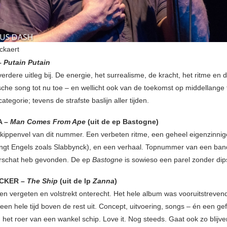
ckaert
–
Putain Putain
rdere uitleg bij. De energie, het surrealisme, de kracht, het ritme en d
sche song tot nu toe – en wellicht ook van de toekomst op middellange t
ategorie; tevens de strafste baslijn aller tijden.
A –
Man Comes From Ape
(uit de ep Bastogne)
kippenvel van dit nummer. Een verbeten ritme, een geheel eigenzinnig
ngt Engels zoals Slabbynck), en een verhaal. Topnummer van een band d
rschat heb gevonden. De ep
Bastogne
is sowieso een parel zonder dip
ACKER –
The Ship
(uit de lp
Zanna
)
en vergeten en volstrekt onterecht. Het hele album was vooruitstreven
en hele tijd boven de rest uit. Concept, uitvoering, songs – én een gef
 het roer van een wankel schip. Love it. Nog steeds. Gaat ook zo blijve