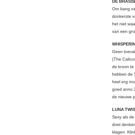
DE BRASS
Om bang van
donkerste v
het niet wa
van een gro
WHISPERI
Geen toeval
(The Calico
de kroon te
hebben de S
heel erg mo
goed anno 2
de nieuwe pl
LUNA TWI
Sexy als de 
doet denken
klagen. Klin