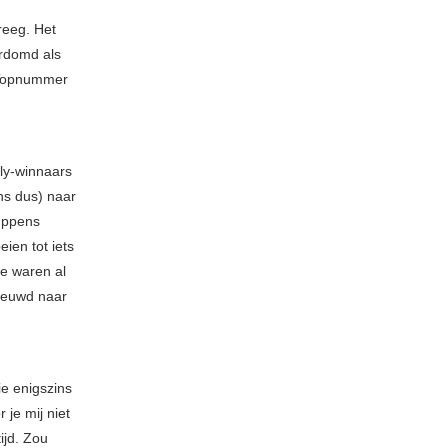
reeg. Het
erdomd als
. Topnummer
ly-winnaars
ns dus) naar
Kuppens
ien tot iets
e waren al
nieuwd naar
ie enigszins
je mij niet
ijd. Zou