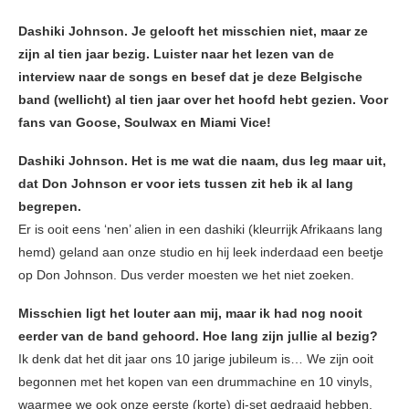
Dashiki Johnson. Je gelooft het misschien niet, maar ze
zijn al tien jaar bezig. Luister naar het lezen van de
interview naar de songs en besef dat je deze Belgische
band (wellicht) al tien jaar over het hoofd hebt gezien. Voor
fans van Goose, Soulwax en Miami Vice!
Dashiki Johnson. Het is me wat die naam, dus leg maar uit,
dat Don Johnson er voor iets tussen zit heb ik al lang
begrepen.
Er is ooit eens ‘nen’ alien in een dashiki (kleurrijk Afrikaans lang
hemd) geland aan onze studio en hij leek inderdaad een beetje
op Don Johnson. Dus verder moesten we het niet zoeken.
Misschien ligt het louter aan mij, maar ik had nog nooit
eerder van de band gehoord. Hoe lang zijn jullie al bezig?
Ik denk dat het dit jaar ons 10 jarige jubileum is… We zijn ooit
begonnen met het kopen van een drummachine en 10 vinyls,
waarmee we ook onze eerste (korte) dj-set gedraaid hebben.