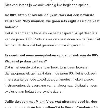
Niet veel later zijn we ook volledig live beginnen spelen.
De 80’s zitten er overduidelijk in. Was dat een bewuste
keuze van “hey mannen, we gaan iets eighties uit de kast
halen”?
Het is raar maar telkens als we samenspelen kruipt daar iets
van de jaren 80 in. Zelfs als we ons best doen om dat juist niet
te doen. Ik denk dat het gewoon in onze vingers zit.
Er wordt wel eens neergekeken op de muziek van de 80’s.
Wat vind je daar zelf van?
Dat is het eerste wat ik er van hoor. Er is geen leukere
dans/popmuziek gemaakt dan in de jaren 80. Het is ook een
interessante periode zowel qua opnametechnieken alsook
instrumenten: de overgang van analoog naar digitaal en een
explosie aan betaalbare synthesizers.
Jullie dwepen met Miami Vice, wat uiteraard cool is. Hoe
zien jullie er uit op het podium? A la Sonny Crockett of is