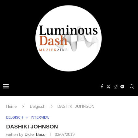
Home
Belgisch
DASHIKI JOHNSON
BELGISCH
INTERVIEW
DASHIKI JOHNSON
written by
Didier Becu
03/07/2019