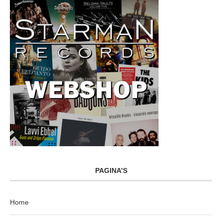
PAGINA’S
Home