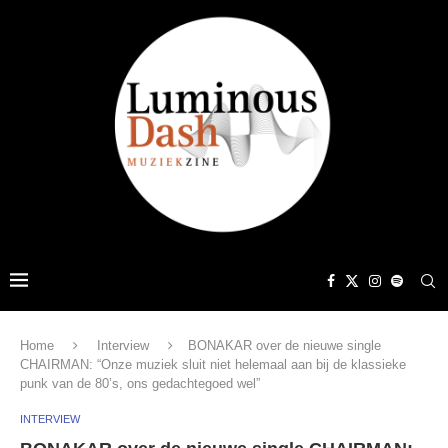
Home
Interview
BONAKAR over de nieuwe single
CHAIRMAN: “Onze muziek sluit niet helemaal aan bij de klassieke
punk van de 80’s, ons gedachtegoed wel”
INTERVIEW