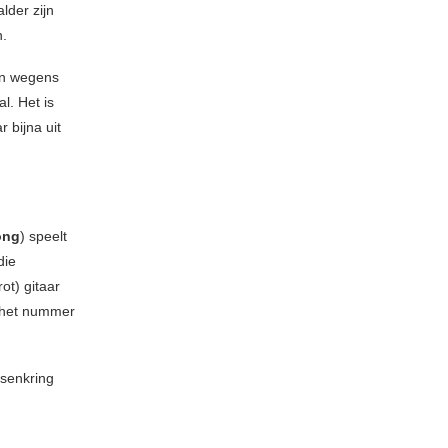
der zijn
n.
en wegens
l. Het is
 bijna uit
ong
) speelt
die
ot) gitaar
p het nummer
ssenkring