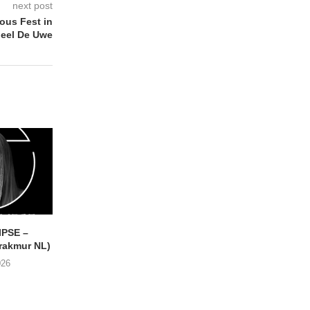
next post
us Fest in
eel De Uwe
IPSE –
THE BUG CLUB – Every
VISIBLE CLOAKS
akmur NL)
Single Muscle
Paradessence (RVNG 
026
04/06/2026
30/05/2026