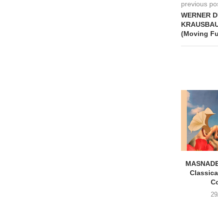
previous po
WERNER D
KRAUSBAUE
(Moving Fu
MASNADE
Classica
C
29