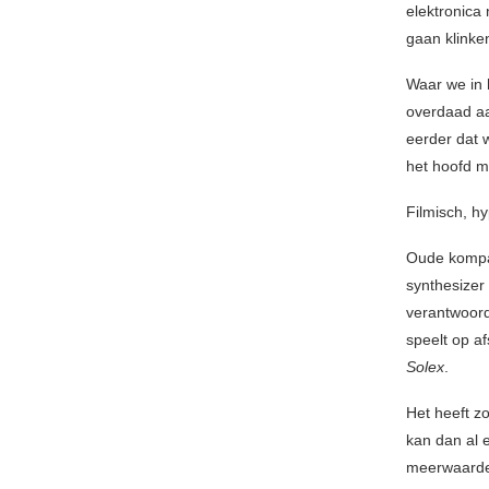
elektronica
gaan klinke
Waar we in 
overdaad aa
eerder dat 
het hoofd m
Filmisch, h
Oude kom
synthesizer
verantwoord
speelt op af
Solex
.
Het heeft zo
kan dan al 
meerwaarde