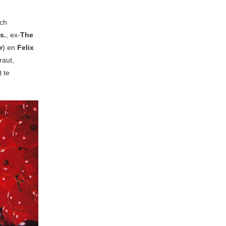
sch
s.
, ex-
The
r
) en
Felix
raut,
t te