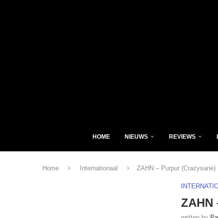
HOME
NIEUWS
REVIEWS
Home
Internationaal
ZAHN – Purpur (Crazysane)
INTERNATI
ZAHN –
written by
Pa