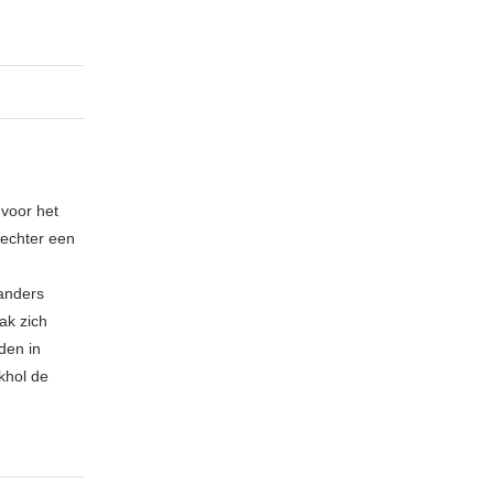
 voor het
echter een
 anders
ak zich
den in
khol de