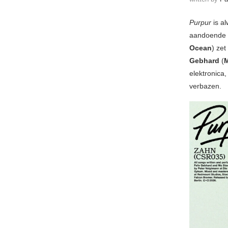
Purpur
is a
aandoende 
Ocean
) ze
Gebhard
(
M
elektronica,
verbazen.