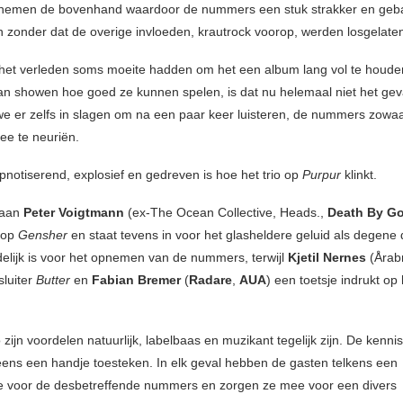
 nemen de bovenhand waardoor de nummers een stuk strakker en gebal
n zonder dat de overige invloeden, krautrock voorop, werden losgelate
het verleden soms moeite hadden om het een album lang vol te houd
n showen hoe goed ze kunnen spelen, is dat nu helemaal niet het geva
we er zelfs in slagen om na een paar keer luisteren, de nummers zowaar
ee te neuriën.
ypnotiserend, explosief en gedreven is hoe het trio op
Purpur
klinkt.
paan
Peter Voigtmann
(ex-The Ocean Collective, Heads.,
Death By G
 op
Gensher
en staat tevens in voor het glasheldere geluid als degene 
elijk is voor het opnemen van de nummers, terwijl
Kjetil Nernes
(Årabr
sluiter
Butter
en
Fabian Bremer
(
Radare
,
AUA
) een toetsje indrukt o
 zijn voordelen natuurlijk, labelbaas en muzikant tegelijk zijn. De kenni
eens een handje toesteken. In elk geval hebben de gasten telkens een
 voor de desbetreffende nummers en zorgen ze mee voor een divers