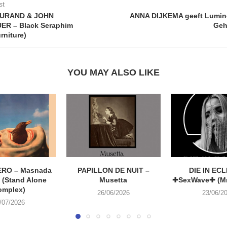
st
URAND & JOHN
ANNA DIJKEMA geeft Lumino
R – Black Seraphim
Geh
rniture)
YOU MAY ALSO LIKE
RO – Masnada
PAPILLON DE NUIT –
DIE IN ECL
 (Stand Alone
Musetta
✚SexWave✚ (Mr
omplex)
26/06/2026
23/06/2
/07/2026