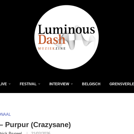
LIVE
FESTIVAL
INTERVIEW
BELGISCH
GRENSVERL
ONAAL
 Purpur (Crazysane)
trick Bruneel
21/02/2026