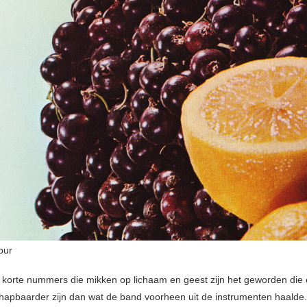
pur
ef korte nummers die mikken op lichaam en geest zijn het geworden die e
hapbaarder zijn dan wat de band voorheen uit de instrumenten haalde