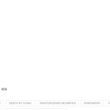
:
456
E
DEATH BY GONG
EINSTÜRZENDE NEUBATEN
EISENVATER