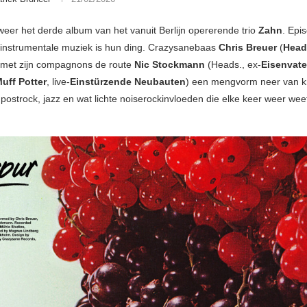
lweer het derde album van het vanuit Berlijn opererende trio
Zahn
. Epi
instrumentale muziek is hun ding. Crazysanebaas
Chris Breuer
(
Head
t met zijn compagnons de route
Nic Stockmann
(Heads., ex-
Eisenvate
uff Potter
, live-
Einstürzende Neubauten
) een mengvorm neer van k
 postrock, jazz en wat lichte noiserockinvloeden die elke keer weer wee