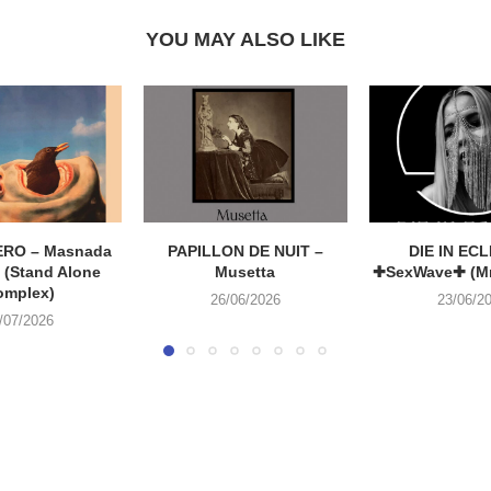
YOU MAY ALSO LIKE
RO – Masnada
PAPILLON DE NUIT –
DIE IN ECL
 (Stand Alone
Musetta
✚SexWave✚ (Mr
omplex)
26/06/2026
23/06/2
/07/2026