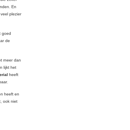
onden. En
veel plezier
t goed
aar de
et meer dan
lijkt het
erial
heeft
baar.
en heeft en
, ook niet