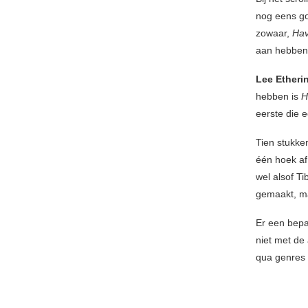
nog eens go
zowaar,
Hav
aan hebben 
Lee Etheri
hebben is
H
eerste die e
Tien stukke
één hoek af
wel alsof T
gemaakt, ma
Er een bepaa
niet met de 
qua genres 