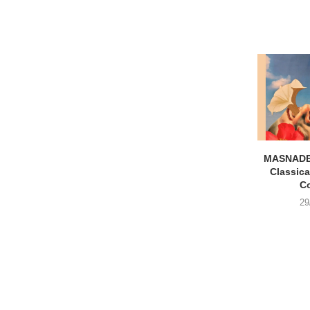
MASNADE
Classica
C
29