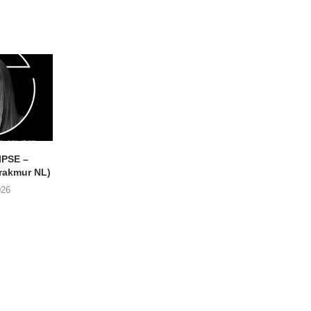
IPSE –
THE BUG CLUB – Every
VISIBLE CLOAKS
akmur NL)
Single Muscle
Paradessence (RVNG 
026
04/06/2026
30/05/2026