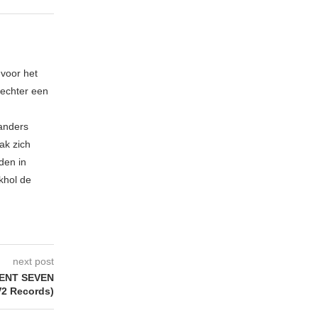
 voor het
echter een
 anders
ak zich
den in
khol de
next post
CENT SEVEN
V2 Records)