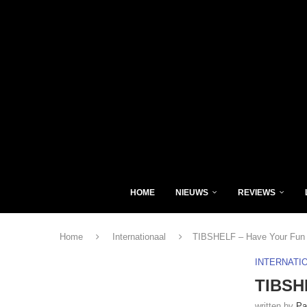
HOME
NIEUWS
REVIEWS
Home
Internationaal
TIBSHELF – Have Your Fun (
INTERNATI
TIBSHE
written by
Pa