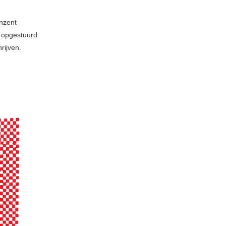
onzent
 opgestuurd
rijven.