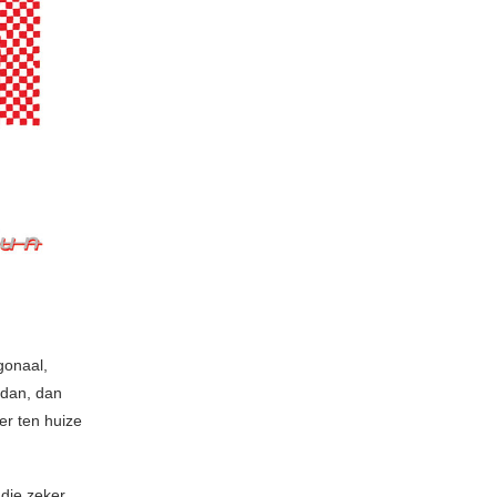
gonaal,
 dan, dan
er ten huize
die zeker