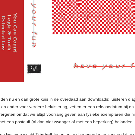
uden nu en dan grote kuis in de overdaad aan downloads; luisteren dia
en ander voor verdere beluistering, zetten er een releasedatum bij en
 vergeten omdat we altijd voorrang geven aan fysieke exemplaren die hi
 met een postduif (al dan niet zwanger of met een beperking) belanden.
ollen kwamen we dit
Tibshelf
tegen en we herinnerden ons vaag dat we 