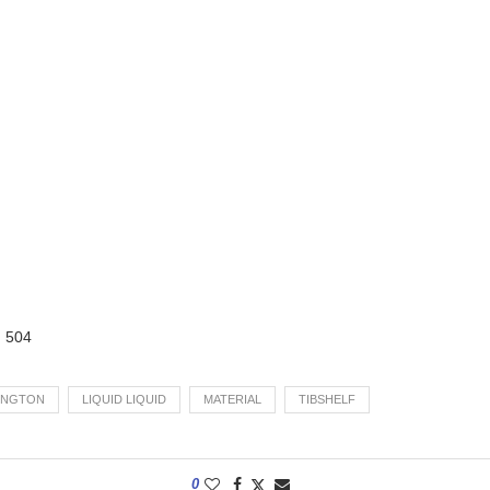
:
504
INGTON
LIQUID LIQUID
MATERIAL
TIBSHELF
0