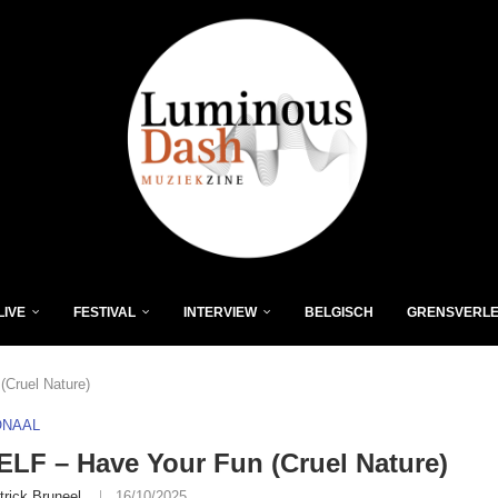
LIVE
FESTIVAL
INTERVIEW
BELGISCH
GRENSVERL
Cruel Nature)
ONAAL
LF – Have Your Fun (Cruel Nature)
trick Bruneel
16/10/2025