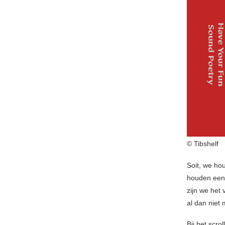
© Tibshelf
Soit, we ho
houden een 
zijn we het
al dan niet
Bij het scr