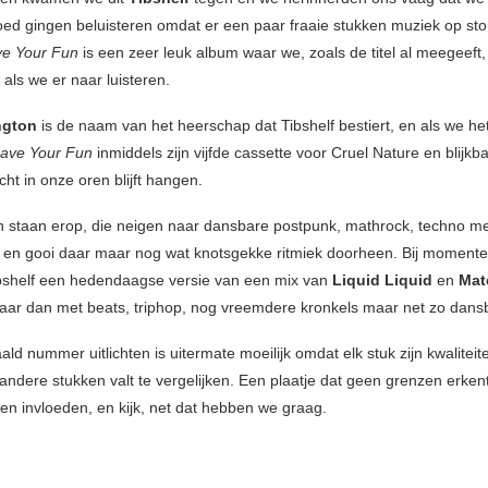
ed gingen beluisteren omdat er een paar fraaie stukken muziek op st
e Your Fun
is een zeer leuk album waar we, zoals de titel al meegeeft, 
als we er naar luisteren.
ngton
is de naam van het heerschap dat Tibshelf bestiert, en als we he
ave Your Fun
inmiddels zijn vijfde cassette voor Cruel Nature en blijkb
cht in onze oren blijft hangen.
n staan erop, die neigen naar dansbare postpunk, mathrock, techno m
 en gooi daar maar nog wat knotsgekke ritmiek doorheen. Bij momenten 
ibshelf een hedendaagse versie van een mix van
Liquid Liquid
en
Mat
ar dan met beats, triphop, nog vreemdere kronkels maar net zo dans
ld nummer uitlichten is uitermate moeilijk omdat elk stuk zijn kwaliteit
andere stukken valt te vergelijken. Een plaatje dat geen grenzen erkent
en invloeden, en kijk, net dat hebben we graag.