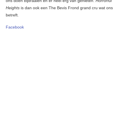
ons doen bijdraaien en er heel erg van genieten.
Horrorful
Heights
is dan ook een The Bevis Frond grand cru wat ons
betreft.
Facebook