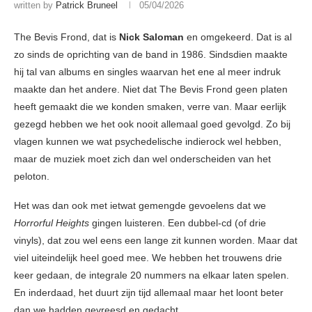
written by
Patrick Bruneel
05/04/2026
The Bevis Frond, dat is
Nick Saloman
en omgekeerd. Dat is al
zo sinds de oprichting van de band in 1986. Sindsdien maakte
hij tal van albums en singles waarvan het ene al meer indruk
maakte dan het andere. Niet dat The Bevis Frond geen platen
heeft gemaakt die we konden smaken, verre van. Maar eerlijk
gezegd hebben we het ook nooit allemaal goed gevolgd. Zo bij
vlagen kunnen we wat psychedelische indierock wel hebben,
maar de muziek moet zich dan wel onderscheiden van het
peloton.
Het was dan ook met ietwat gemengde gevoelens dat we
Horrorful Heights
gingen luisteren. Een dubbel-cd (of drie
vinyls), dat zou wel eens een lange zit kunnen worden. Maar dat
viel uiteindelijk heel goed mee. We hebben het trouwens drie
keer gedaan, de integrale 20 nummers na elkaar laten spelen.
En inderdaad, het duurt zijn tijd allemaal maar het loont beter
dan we hadden gevreesd en gedacht.