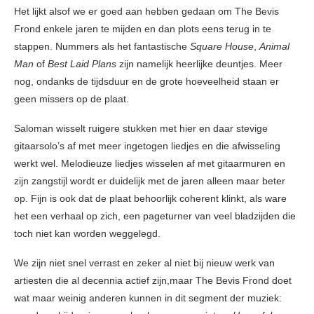
Het lijkt alsof we er goed aan hebben gedaan om The Bevis
Frond enkele jaren te mijden en dan plots eens terug in te
stappen. Nummers als het fantastische
Square House
,
Animal
Man
of
Best Laid Plans
zijn namelijk heerlijke deuntjes. Meer
nog, ondanks de tijdsduur en de grote hoeveelheid staan er
geen missers op de plaat.
Saloman wisselt ruigere stukken met hier en daar stevige
gitaarsolo’s af met meer ingetogen liedjes en die afwisseling
werkt wel. Melodieuze liedjes wisselen af met gitaarmuren en
zijn zangstijl wordt er duidelijk met de jaren alleen maar beter
op. Fijn is ook dat de plaat behoorlijk coherent klinkt, als ware
het een verhaal op zich, een pageturner van veel bladzijden die
toch niet kan worden weggelegd.
We zijn niet snel verrast en zeker al niet bij nieuw werk van
artiesten die al decennia actief zijn,maar The Bevis Frond doet
wat maar weinig anderen kunnen in dit segment der muziek: