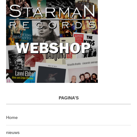
PAGINA’S
Home
nieuws