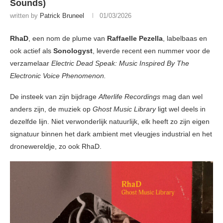
Sounds)
written by
Patrick Bruneel
01/03/2026
RhaD
, een nom de plume van
Raffaelle Pezella
, labelbaas en
ook actief als
Sonologyst
, leverde recent een nummer voor de
verzamelaar
Electric Dead Speak: Music Inspired By The
Electronic Voice Phenomenon.
De insteek van zijn bijdrage
Afterlife Recordings
mag dan wel
anders zijn, de muziek op
Ghost Music Library
ligt wel deels in
dezelfde lijn. Niet verwonderlijk natuurlijk, elk heeft zo zijn eigen
signatuur binnen het dark ambient met vleugjes industrial en het
dronewereldje, zo ook RhaD.