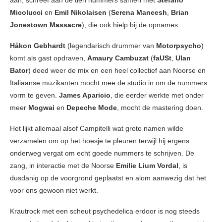
aan, schreef aan de tien nummers samen met
Stefano
Micolucci
en
Emil Nikolaisen
(
Serena Maneesh
,
Brian
Jonestown Massacre
), die ook hielp bij de opnames.
Håkon Gebhardt
(legendarisch drummer van
Motorpsycho
)
komt als gast opdraven,
Amaury Cambuzat
(
faUSt
,
Ulan
Bator
) deed weer de mix en een heel collectief aan Noorse en
Italiaanse muzikanten mocht mee de studio in om de nummers
vorm te geven.
James Aparicio
, die eerder werkte met onder
meer
Mogwai
en
Depeche Mode
, mocht de mastering doen.
Het lijkt allemaal alsof Campitelli wat grote namen wilde
verzamelen om op het hoesje te pleuren terwijl hij ergens
onderweg vergat om echt goede nummers te schrijven. De
zang, in interactie met de Noorse
Emilie Lium Vordal
, is
dusdanig op de voorgrond geplaatst en alom aanwezig dat het
voor ons gewoon niet werkt.
Krautrock met een scheut psychedelica erdoor is nog steeds