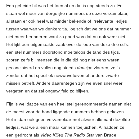
Een geheide hit was het toen al en dat is nog steeds zo. Er
staan wel meer van dergelijke nummers op deze verzamelaar,
al staan er ook heel wat minder bekende of irrelevante liedjes
tussen waarvan we denken: tja, logisch dat we ons dat nummer
niet meer herinneren want zo goed was dat nu ook weer niet.
Het lijkt een uitgemaakte zaak over de loop van deze drie cd’s:
een stel nummers doorstond moeiteloos de tand des tijds,
scoren zelfs bij mensen die in die tijd nog niet eens waren
geconcipieerd en vullen nog steeds
dansige
vloeren, zelfs
zonder dat het specifiek newwavefuiven of andere zwarte
missen betreft. Andere daarentegen zijn we even snel weer
vergeten en dat zal ongetwijfeld zo blijven.
Fijn is wel dat ze van een heel stel gerenommeerde namen niet
de meest voor de hand liggende nummers hebben gekozen.
Het is dan ook geen verzamelaar met alweer allemaal dezelfde
liedjes, wat we alleen maar kunnen toejuichen. Al hadden ze
een gedrocht als
Video Killed The Radio Star
van
Bruce