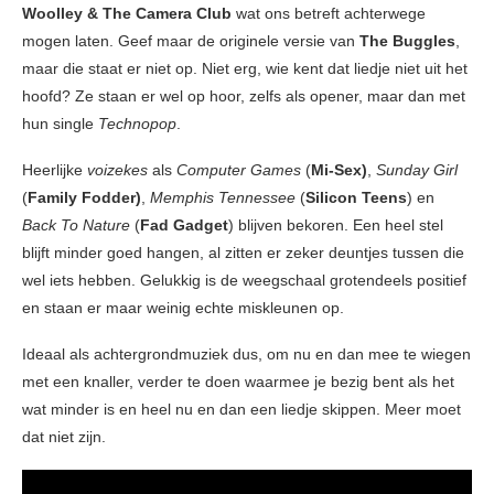
Woolley & The Camera Club
wat ons betreft achterwege
mogen laten. Geef maar de originele versie van
The Buggles
,
maar die staat er niet op. Niet erg, wie kent dat liedje niet uit het
hoofd? Ze staan er wel op hoor, zelfs als opener, maar dan met
hun single
Technopop
.
Heerlijke
voizekes
als
Computer Games
(
Mi-Sex)
,
Sunday Girl
(
Family Fodder)
,
Memphis Tennessee
(
Silicon Teens
) en
Back To Nature
(
Fad Gadget
) blijven bekoren. Een heel stel
blijft minder goed hangen, al zitten er zeker deuntjes tussen die
wel iets hebben. Gelukkig is de weegschaal grotendeels positief
en staan er maar weinig echte miskleunen op.
Ideaal als achtergrondmuziek dus, om nu en dan mee te wiegen
met een knaller, verder te doen waarmee je bezig bent als het
wat minder is en heel nu en dan een liedje skippen. Meer moet
dat niet zijn.