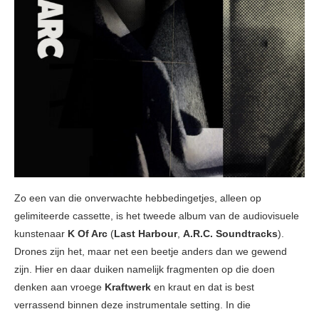
Zo een van die onverwachte hebbedingetjes, alleen op
gelimiteerde cassette, is het tweede album van de audiovisuele
kunstenaar
K Of Arc
(
Last Harbour
,
A.R.C. Soundtracks
).
Drones zijn het, maar net een beetje anders dan we gewend
zijn. Hier en daar duiken namelijk fragmenten op die doen
denken aan vroege
Kraftwerk
en kraut en dat is best
verrassend binnen deze instrumentale setting. In die