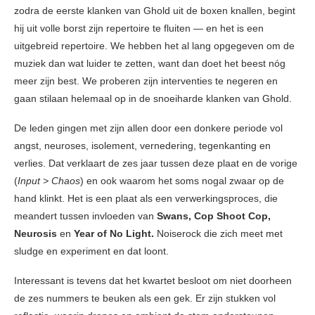
zodra de eerste klanken van Ghold uit de boxen knallen, begint
hij uit volle borst zijn repertoire te fluiten — en het is een
uitgebreid repertoire. We hebben het al lang opgegeven om de
muziek dan wat luider te zetten, want dan doet het beest nóg
meer zijn best. We proberen zijn interventies te negeren en
gaan stilaan helemaal op in de snoeiharde klanken van Ghold.
De leden gingen met zijn allen door een donkere periode vol
angst, neuroses, isolement, vernedering, tegenkanting en
verlies. Dat verklaart de zes jaar tussen deze plaat en de vorige
(
Input > Chaos
) en ook waarom het soms nogal zwaar op de
hand klinkt. Het is een plaat als een verwerkingsproces, die
meandert tussen invloeden van
Swans, Cop Shoot Cop,
Neurosis
en
Year of No Light.
Noiserock die zich meet met
sludge en experiment en dat loont.
Interessant is tevens dat het kwartet besloot om niet doorheen
de zes nummers te beuken als een gek. Er zijn stukken vol