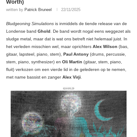
Worth)
written by
Patrick Bruneel
22/11/2025
Bludgeoning Simulations
is inmiddels de tiende release van de
Londense band
Ghold
. De band wordt nogal eens weggezet als
sludge metal, maar dat is wat ons betreft niet helemaal juist. In
het verleden misschien wel, maar oprichters
Alex Wilson
(bas,
gitaar, lapsteel, piano, stem),
Paul Antony
(drums, percussie,
stem, piano, synthesizer) en
Oli Martin
(gitaar, stem, piano,
fluit) verkozen om een vierde lid in de gelederen op te nemen,
met name bassist en zanger
Alex Virji
.