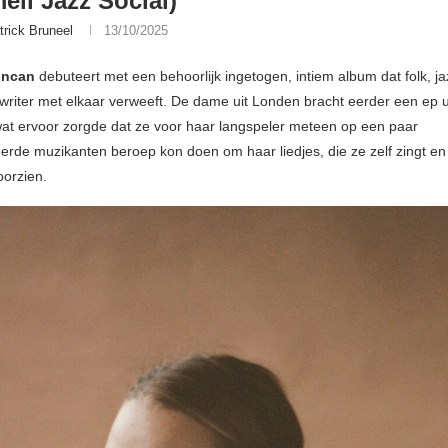
ell Jazz Social)
trick Bruneel
13/10/2025
uncan
debuteert met een behoorlijk ingetogen, intiem album dat folk, j
writer met elkaar verweeft. De dame uit Londen bracht eerder een ep uit
wat ervoor zorgde dat ze voor haar langspeler meteen op een paar
de muzikanten beroep kon doen om haar liedjes, die ze zelf zingt en s
oorzien.