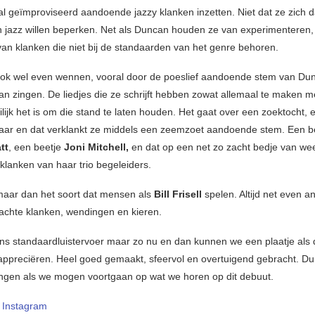
al geïmproviseerd aandoende jazzy klanken inzetten. Niet dat ze zich d
n jazz willen beperken. Net als Duncan houden ze van experimenteren,
an klanken die niet bij de standaarden van het genre behoren.
ook wel even wennen, vooral door de poeslief aandoende stem van Du
an zingen. De liedjes die ze schrijft hebben zowat allemaal te maken me
lijk het is om die stand te laten houden. Het gaat over een zoektocht, 
ar en dat verklankt ze middels een zeemzoet aandoende stem. Een b
tt
, een beetje
Joni Mitchell,
en dat op een net zo zacht bedje van wee
lanken van haar trio begeleiders.
 maar dan het soort dat mensen als
Bill Frisell
spelen. Altijd net even an
chte klanken, wendingen en kieren.
 ons standaardluistervoer maar zo nu en dan kunnen we een plaatje als d
ppreciëren. Heel goed gemaakt, sfeervol en overtuigend gebracht. Du
ngen als we mogen voortgaan op wat we horen op dit debuut.
–
Instagram