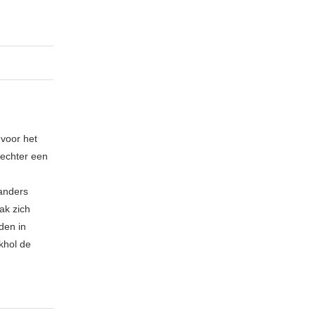
 voor het
echter een
 anders
ak zich
den in
khol de