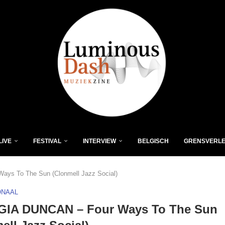
LIVE
FESTIVAL
INTERVIEW
BELGISCH
GRENSVERL
ys To The Sun (Clonmell Jazz Social)
ONAAL
IA DUNCAN – Four Ways To The Sun