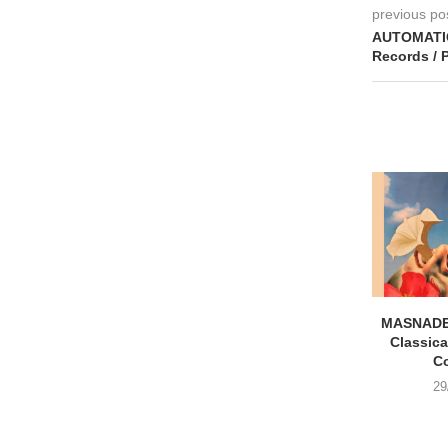
previous po
AUTOMATIC 
Records / 
MASNADE
Classica
C
29