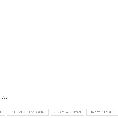
:
590
LL
CLONMELL JAZZ SOCIAL
GEORGIA DUNCAN
HARRY CHRISTELIS