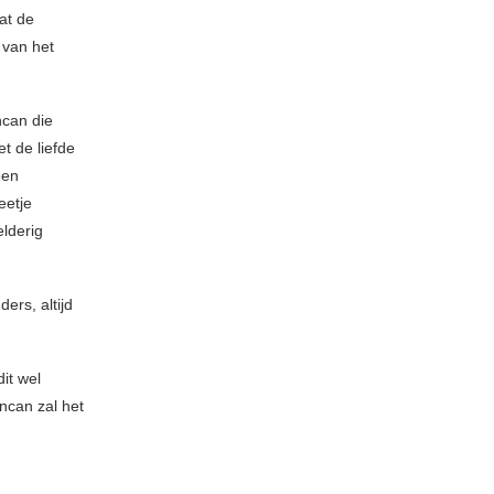
at de
 van het
ncan die
t de liefde
een
eetje
lderig
ders, altijd
it wel
ncan zal het