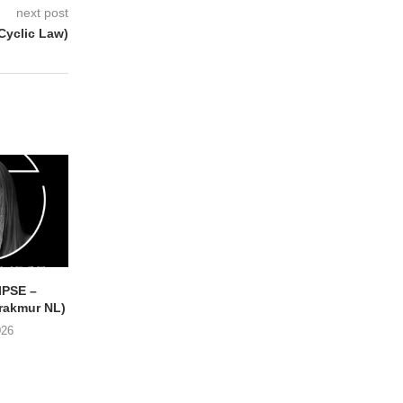
next post
yclic Law)
IPSE –
THE BUG CLUB – Every
VISIBLE CLOAKS
akmur NL)
Single Muscle
Paradessence (RVNG 
026
04/06/2026
30/05/2026