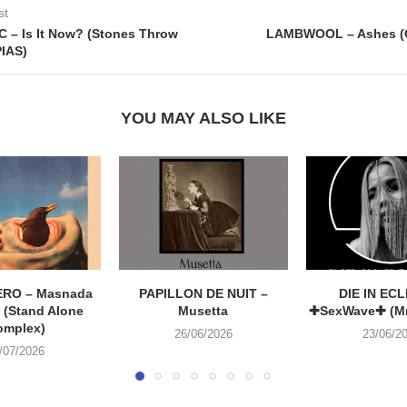
st
– Is It Now? (Stones Throw
LAMBWOOL – Ashes (C
PIAS)
YOU MAY ALSO LIKE
RO – Masnada
PAPILLON DE NUIT –
DIE IN ECL
 (Stand Alone
Musetta
✚SexWave✚ (Mr
omplex)
26/06/2026
23/06/2
/07/2026