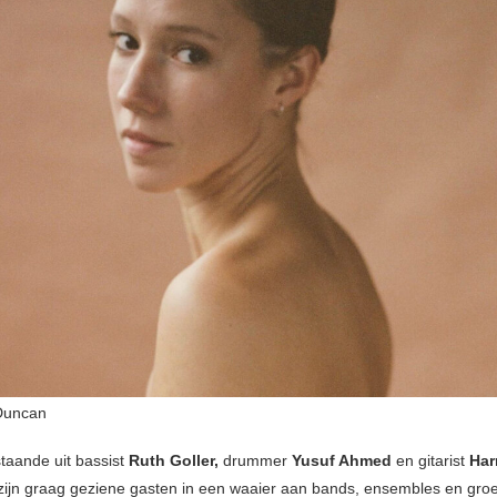
Duncan
staande uit bassist
Ruth Goller,
drummer
Yusuf Ahmed
en gitarist
Har
 zijn graag geziene gasten in een waaier aan bands, ensembles en gr