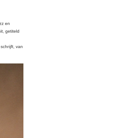
azz en
, getiteld
chrijft, van