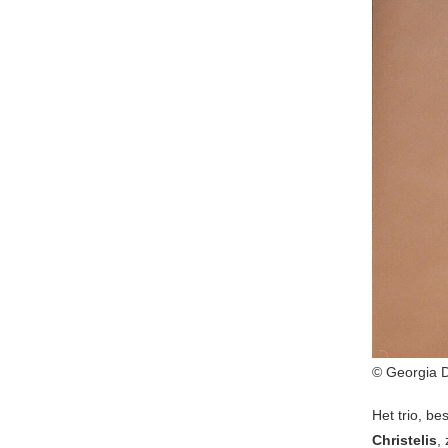
© Georgia 
Het trio, be
Christelis
,