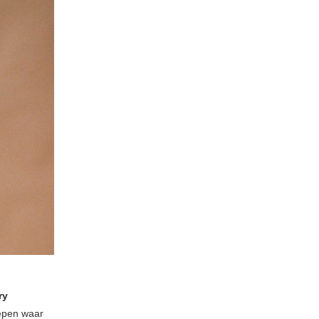
ry
oepen waar