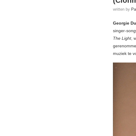
(Clonm
written by
Pa
Georgie D
singer-song
The Light
, 
gerenommeer
muziek te v