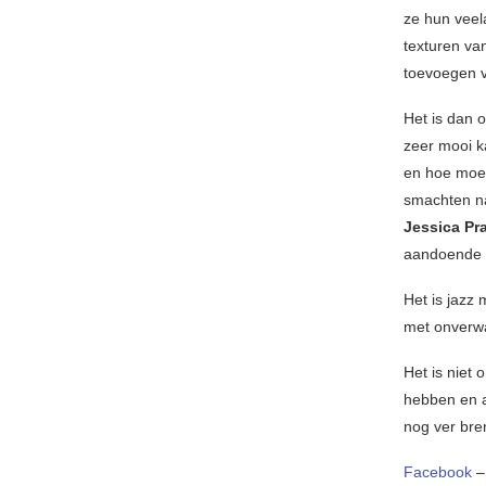
ze hun veel
texturen va
toevoegen v
Het is dan 
zeer mooi k
en hoe moei
smachten na
Jessica Pra
aandoende k
Het is jazz
met onverwa
Het is niet
hebben en a
nog ver bre
Facebook