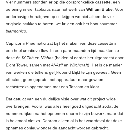
Vier nummers stonden er op die oorspronkelijke cassette, een
oefening in vier tableaus naar het werk van
William Blake
. Voor
onderhavige heruitgave op cd krijgen we niet alleen de vier
originele stukken te horen, we krijgen ook het bonusnummer
biarmonico
.
Capricorni Pneumatici zat bij het maken van deze cassette in
een heel creatieve flow. In een paar maanden tijd maakten ze
deze én
IX Tab
en
Nibbas
(beiden al eerder heruitgebracht door
Eight Tower, samen met
Al-Azif
en
Witchcraft
). Het is de manier
van werken die telkens gelijklopend blijkt te zijn geweest. Geen
effecten, geen gepruts met apparatuur maar gewoon
rechtstreeks opgenomen met een Tascam en klaar.
Dat getuigt van een duidelijke visie over wat dit project wilde
overbrengen. Vooraf was alles heel goed uitgedacht zodat de
nummers lijken na het opnemen enorm te zijn bewerkt maar dat
is helemaal niet zo. Daarom alleen al is het waardevol dat deze
opnames opnieuw onder de aandacht worden gebracht.