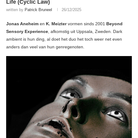
Life (Cyclic Law)
written by
Patrick Bruneel
26/12/2025
Jonas Aneheim
en
K. Meizter
vormen sinds 2001
Beyond
Sensory Experience
, afkomstig uit Uppsala, Zweden. Dark
ambient is hun ding, al doet het duo het toch weer net even
anders dan veel van hun genregenoten.