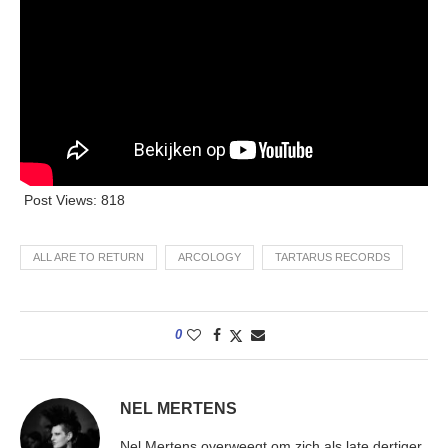
Post Views:
818
ALL ARE TO RETURN
ARCOLOGY
TARTARUS RECORDS
0
NEL MERTENS
Nel Mertens overweegt om zich als late dertiger