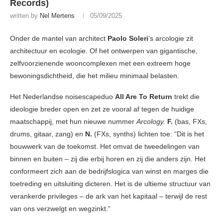
Records)
written by
Nel Mertens
05/09/2025
Onder de mantel van architect
Paolo Soleri
’s arcologie zit
architectuur en ecologie. Of het ontwerpen van gigantische,
zelfvoorzienende wooncomplexen met een extreem hoge
bewoningsdichtheid, die het milieu minimaal belasten.
Het Nederlandse noisescapeduo
All Are To Return
trekt die
ideologie breder open en zet ze vooral af tegen de huidige
maatschappij, met hun nieuwe nummer
Arcology.
F.
(bas, FXs,
drums, gitaar, zang) en
N.
(FXs, synths) lichten toe: “Dit is het
bouwwerk van de toekomst. Het omvat de tweedelingen van
binnen en buiten – zij die erbij horen en zij die anders zijn. Het
conformeert zich aan de bedrijfslogica van winst en marges die
toetreding en uitsluiting dicteren. Het is de ultieme structuur van
verankerde privileges – de ark van het kapitaal – terwijl de rest
van ons verzwelgt en wegzinkt.”