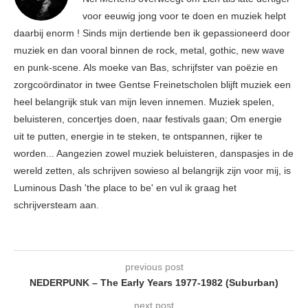
voor eeuwig jong voor te doen en muziek helpt
daarbij enorm ! Sinds mijn dertiende ben ik gepassioneerd door
muziek en dan vooral binnen de rock, metal, gothic, new wave
en punk-scene. Als moeke van Bas, schrijfster van poëzie en
zorgcoördinator in twee Gentse Freinetscholen blijft muziek een
heel belangrijk stuk van mijn leven innemen. Muziek spelen,
beluisteren, concertjes doen, naar festivals gaan; Om energie
uit te putten, energie in te steken, te ontspannen, rijker te
worden... Aangezien zowel muziek beluisteren, danspasjes in de
wereld zetten, als schrijven sowieso al belangrijk zijn voor mij, is
Luminous Dash 'the place to be' en vul ik graag het
schrijversteam aan.
previous post
NEDERPUNK – The Early Years 1977-1982 (Suburban)
next post