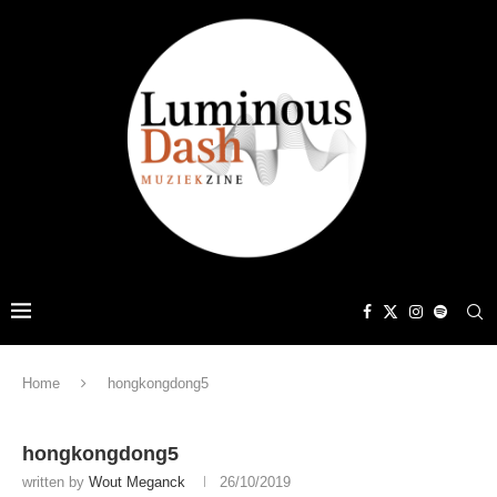
Home
hongkongdong5
hongkongdong5
written by
Wout Meganck
26/10/2019