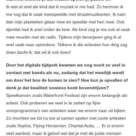
Ik wist al snel als kind dat ik muziek in me had. Zo herinner ik
me nog dat ik vaak meespeelde met straatmuzikanten. Ik nam
dan mijn plastieken gitaar mee en speelde met hen mee. Ook
djembé had ik snel onder de knie. Als kind zag je me ook al vaak
mee neuriën met de radio. Tijdens mijn tienerjaren ging ik al
snel vaak naar optredens. Telkens ik die artiesten hun ding zag
doen dacht ik: dat wil ik ook doen!
Door het digitale tijdperk kwamen we nog nooit zo veel in
contact met bands als nu, zodanig dat het moeilijk wordt
om door het bos de bomen te zien? Hoe kun je opvallen of
denk je dat kwaliteit sowieso komt bovendrijven?
Speelkansen zoals Waterfront Festival zijn enorm belangrijk als
artiest. Ook proberen we veel in te zetten op fijne
voorprogramma’s van artiesten waar we enorm naar uit kijken.
Zo mochten we tot nu toe al samen spelen met coole artiesten
zoals Sophia, Flying Horseman, Chantal Acda, … Er is enorm
veel aanbod, maar ik geloof wel dat je met de juiste mensen