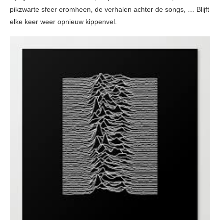
pikzwarte sfeer eromheen, de verhalen achter de songs, … Blijft
elke keer weer opnieuw kippenvel.