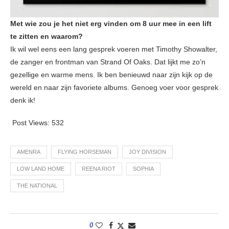
Met wie zou je het niet erg vinden om 8 uur mee in een lift
te zitten en waarom?
Ik wil wel eens een lang gesprek voeren met Timothy Showalter,
de zanger en frontman van Strand Of Oaks. Dat lijkt me zo’n
gezellige en warme mens. Ik ben benieuwd naar zijn kijk op de
wereld en naar zijn favoriete albums. Genoeg voer voor gesprek
denk ik!
Post Views:
532
AMENRA
FLYING HORSEMAN
JOY DIVISION
LOW LAND HOME
REENA RIOT
SOPHIA
THE NATIONAL
0