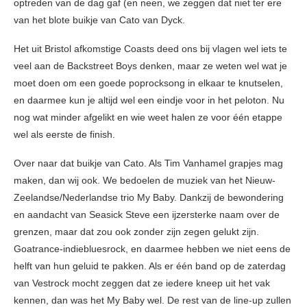
optreden van de dag gaf (en neen, we zeggen dat niet ter ere
van het blote buikje van Cato van Dyck.
Het uit Bristol afkomstige Coasts deed ons bij vlagen wel iets te
veel aan de Backstreet Boys denken, maar ze weten wel wat je
moet doen om een goede poprocksong in elkaar te knutselen,
en daarmee kun je altijd wel een eindje voor in het peloton. Nu
nog wat minder afgelikt en wie weet halen ze voor één etappe
wel als eerste de finish.
Over naar dat buikje van Cato. Als Tim Vanhamel grapjes mag
maken, dan wij ook. We bedoelen de muziek van het Nieuw-
Zeelandse/Nederlandse trio My Baby. Dankzij de bewondering
en aandacht van Seasick Steve een ijzersterke naam over de
grenzen, maar dat zou ook zonder zijn zegen gelukt zijn.
Goatrance-indiebluesrock, en daarmee hebben we niet eens de
helft van hun geluid te pakken. Als er één band op de zaterdag
van Vestrock mocht zeggen dat ze iedere kneep uit het vak
kennen, dan was het My Baby wel. De rest van de line-up zullen