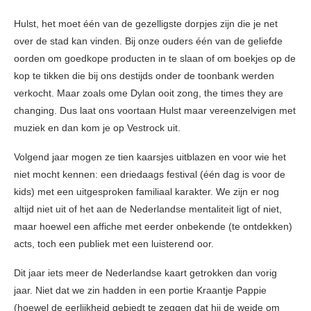
Hulst, het moet één van de gezelligste dorpjes zijn die je net
over de stad kan vinden. Bij onze ouders één van de geliefde
oorden om goedkope producten in te slaan of om boekjes op de
kop te tikken die bij ons destijds onder de toonbank werden
verkocht. Maar zoals ome Dylan ooit zong, the times they are
changing. Dus laat ons voortaan Hulst maar vereenzelvigen met
muziek en dan kom je op Vestrock uit.
Volgend jaar mogen ze tien kaarsjes uitblazen en voor wie het
niet mocht kennen: een driedaags festival (één dag is voor de
kids) met een uitgesproken familiaal karakter. We zijn er nog
altijd niet uit of het aan de Nederlandse mentaliteit ligt of niet,
maar hoewel een affiche met eerder onbekende (te ontdekken)
acts, toch een publiek met een luisterend oor.
Dit jaar iets meer de Nederlandse kaart getrokken dan vorig
jaar. Niet dat we zin hadden in een portie Kraantje Pappie
(hoewel de eerlijkheid gebiedt te zeggen dat hij de weide om