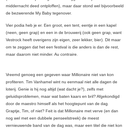
middernacht deed ontploffen), maar daar stond wel bijvoorbeeld
de bezwerende My Baby tegenover.
Vier podia heb je er. Een groot, een tent, eentje in een kapel
(neen, geen grap) en een in de brouwerij (ook geen grap, want
Vestrock heeft overigens zijn eigen, zeer lekker, bier). Dit maar
om te zeggen dat het een festival is die anders is dan de rest,
maar daarom niet minder. Au contraire.
Vreemd genoeg een gegeven waar Millionaire niet van kon
profiteren. Tim Vanhamel wint nu eenmaal niet alle dagen de
loterij. Genie is hij nog altijd (wat dacht je?), zelfs met
geluidsproblemen, maar wat baten kaars en bril? Afgekondigd
door de maestro himself als het hoogtepunt van de dag.
Graptje, Tim, of niet? Feit is dat Millionaire met verve (en dan
nog wel met een dubbele penseelstreek) de meest
vernieuwende band van de dag was, maar een titel die niet kon