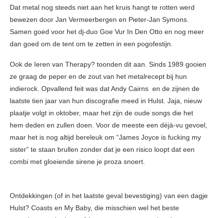
Dat metal nog steeds niet aan het kruis hangt te rotten werd
bewezen door Jan Vermeerbergen en Pieter-Jan Symons.
Samen goed voor het dj-duo Goe Vur In Den Otto en nog meer
dan goed om de tent om te zetten in een pogofestijn.
Ook de Ieren van Therapy? toonden dit aan. Sinds 1989 gooien
ze graag de peper en de zout van het metalrecept bij hun
indierock. Opvallend feit was dat Andy Cairns en de zijnen de
laatste tien jaar van hun discografie meed in Hulst. Jaja, nieuw
plaatje volgt in oktober, maar het zijn de oude songs die het
hem deden en zullen doen. Voor de meeste een déjà-vu gevoel,
maar het is nog altijd bereleuk om “James Joyce is fucking my
sister” te staan brullen zonder dat je een risico loopt dat een
combi met gloeiende sirene je proza snoert.
Ontdekkingen (of in het laatste geval bevestiging) van een dagje
Hulst? Coasts en My Baby, die misschien wel het beste