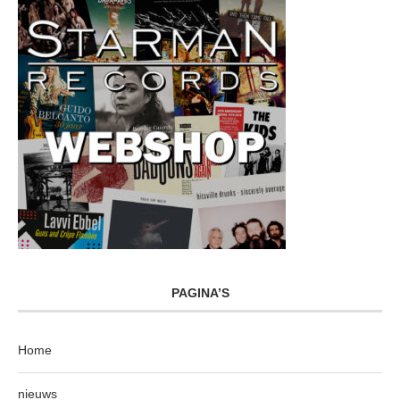
PAGINA’S
Home
nieuws