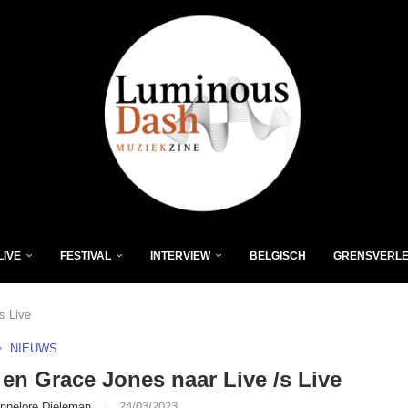
LIVE
FESTIVAL
INTERVIEW
BELGISCH
GRENSVERL
s Live
NIEUWS
en Grace Jones naar Live /s Live
nnelore Dieleman
24/03/2023