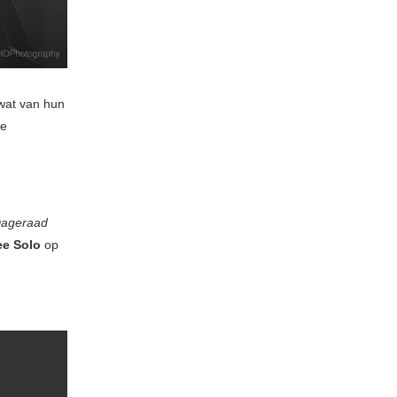
 wat van hun
de
ageraad
ee Solo
op