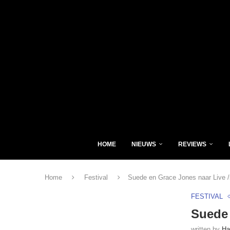
HOME
NIEUWS
REVIEWS
Home
Festival
Suede en Grace Jones naar Live /
FESTIVAL
Suede 
written by
Ha