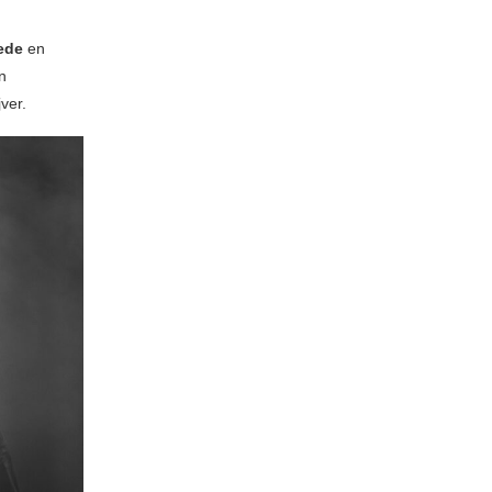
ede
en
n
ver.