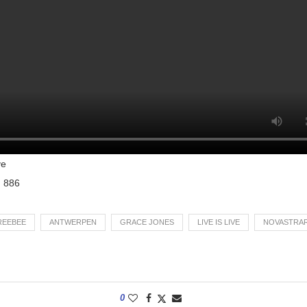
ve
:
886
REEBEE
ANTWERPEN
GRACE JONES
LIVE IS LIVE
NOVASTRA
0