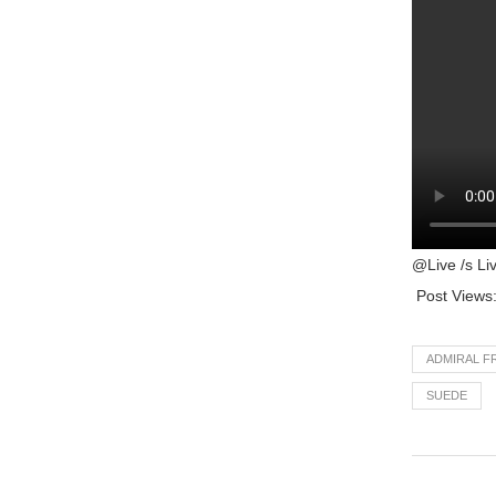
@Live /s Li
Post Views
ADMIRAL F
SUEDE