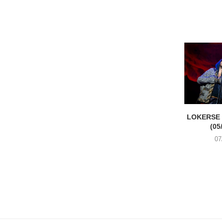
LOKERSE 
(05
07