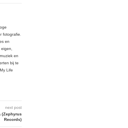
loge
 fotografie.
ies en
 eigen,
n muziek en
rten bij te
My Life
next post
a (Zephyrus
Records)