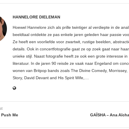
HANNELORE DIELEMAN
Hoewel Hannelore zich als prille twintiger al verdiepte in de ana
beeldtaal ontdekte ze pas enkele jaren geleden haar passie voor
Ze heeft een voorliefde voor zwartwit, rustige beelden, abstract
details. Ook in concertfotografie gaat ze op zoek gaat naar haar
unieke stijl. Naast fotografie heeft ze ook een grote interesse i
literatuur. In de jaren 90 reisde ze vaak naar Engeland om conce
wonen van Britpop bands zoals The Divine Comedy, Morrissey, 
Story, David Devant and His Spirit Wife,....
st
 Push Me
GAÏSHA – Ana Aïch