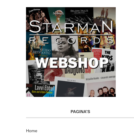
PAGINA’S
Home