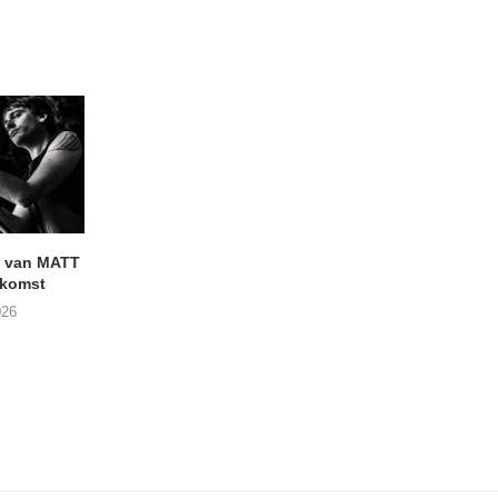
 van MATT
Vijf keer talent in
BERGAF met SWEL
komst
Buurtkroeg MosCow
het podium
026
05/08/2026
05/08/2026