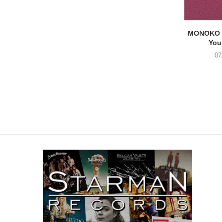
MONOKO –
You
07