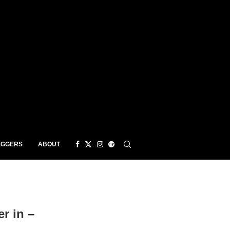
EGGERS
ABOUT
r in –