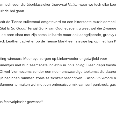
dan toch voor die überklassieker
Universal Nation
waar we toch elke kee
uit de bol gaan.
wordt de Tiense suikerstad omgetoverd tot een bitterzoete muziektempel 
Shit Is So Good!
Terwijl Gorik van Oudheusden, u weet wel die Zwange
d de oren slaat met zijn soms keiharde maar ook aangrijpende, groovy 
lack Leather Jacket er op de Tiense Markt een stevige lap op met hun
W
ting-winnaars Mooneye zorgen op Linkerwoofer ongetwijfeld voor
mentjes met hun zeemzoete indiefolk in
This Thing
. Geen depri toesta
 Oftwel ‘vier nozems zonder een noemenswaardige toekomst die daar
zijn beginnen rammen’ zoals ze zichzelf beschrijven.
Disco Of l’Amore
h
Summer te maken wel met een onbesuisde mix van surf punkrock, gar
.
s festivalplezier gewenst!!