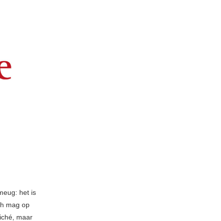
meug: het is
ush mag op
liché, maar