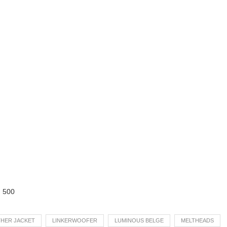
:
500
THER JACKET
LINKERWOOFER
LUMINOUS BELGE
MELTHEADS