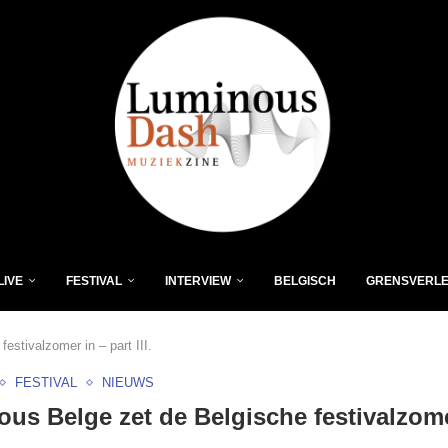
LIVE
FESTIVAL
INTERVIEW
BELGISCH
GRENSVERL
estivalzomer in – part III.
FESTIVAL
NIEUWS
us Belge zet de Belgische festivalzome