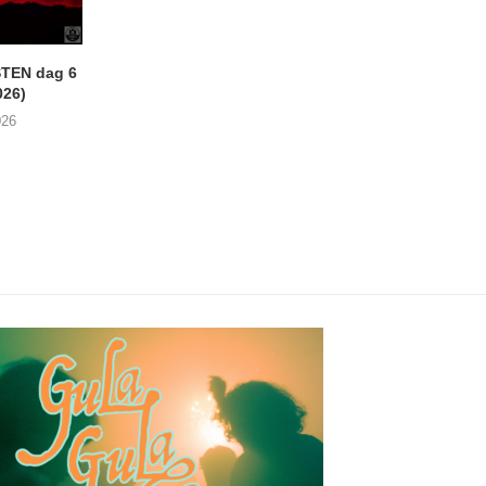
TEN dag 6
LOKERSE FEESTEN dag 5
TROOST – Not All
026)
(04/08/2026)
06/08/2026
026
07/08/2026