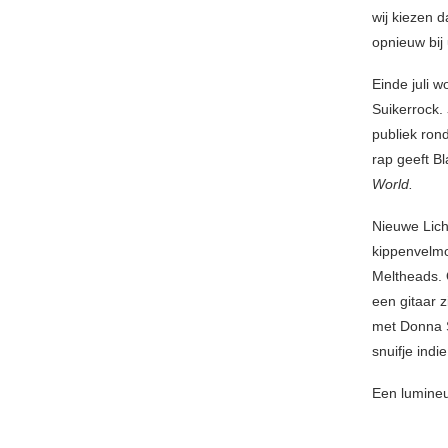
wij kiezen 
opnieuw bij 
Einde juli 
Suikerrock.
publiek ron
rap geeft B
World.
Nieuwe Lich
kippenvelmo
Meltheads.
een gitaar 
met Donna 
snuifje indie
Een lumineu