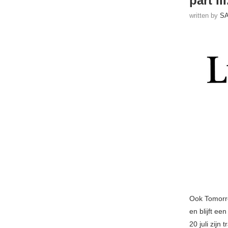
part III
written by
S
Ook Tomorrow
en blijft e
20 juli zij