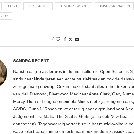
PUSH
SUIKERROCK
TOMORROWLAND
UNIVERSAL NATION
 GUY
0
SANDRA REGENT
Naast haar job als lerares in de multiculturele Open School is S
sinds haar kinderjaren een echte muziekfreak en ook de dansv
ze regelmatig onveilig. Ook in muziek staat alles in het teken v
van Neil Diamond, Fleetwood Mac naar Anne Clark, Gary Numan
Mercy, Human League en Simple Minds met zijsprongen naar 
AC/DC, Guns N’ Roses en weer terug naar eigen land voor Neo
Judgement, TC Matic, The Scabs, Gorki (en ja ook New Beat... 
dansbenen). Tegenwoordig vertoeft ze in het muziekwalhalla van
wave, electro/pop, indie en rock maar ook modern klassiek zoals