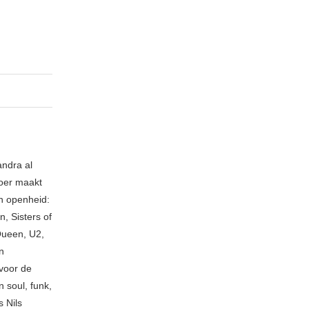
andra al
loer maakt
an openheid:
, Sisters of
Queen, U2,
n
voor de
 soul, funk,
 Nils