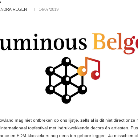
.
ANDRA REGENT
14/07/2019
land mag niet ontbreken op ons lijstje, zelfs al is dit niet direct onze 
en internationaal topfestival met indrukwekkende decors én artiesten. P
n trance en EDM-klassiekers nog eens ten gehore leggen. Ja misschien c