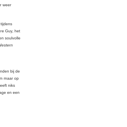
r weer
tijdens
re Guy, het
en soulvolle
estern
nden bij de
om maar op
eeft niks
age en een