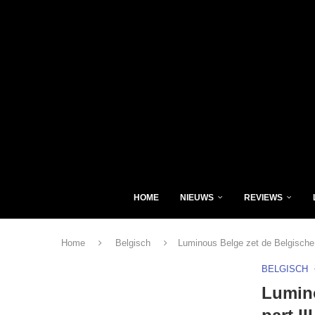
HOME
NIEUWS
REVIEWS
Home
Belgisch
Luminous Belge zet de Belgische f
BELGISCH
Lumino