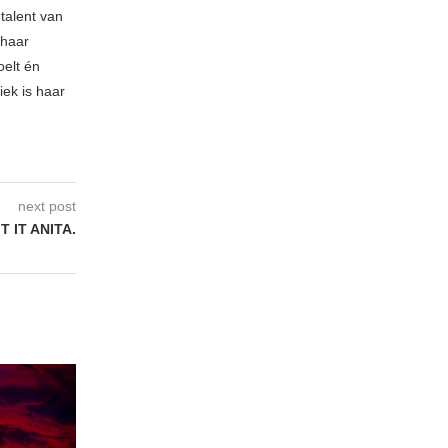
talent van
 haar
oelt én
iek is haar
next post
T IT ANITA.